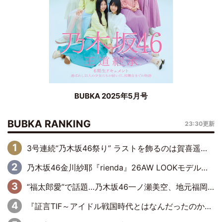
BUBKA 2025年5月号
BUBKA RANKING
23:30更新
3号連続“乃木坂46祭り” ラストを飾るのは賀喜遥香…5年ぶりの登場に「5年分大人になった私を見ていただけたら」
乃木坂46金川紗耶『rienda』26AW LOOKモデルに就任
“福太郎愛”で話題…乃木坂46一ノ瀬美空、地元福岡『めんべい25周年トップサポーター』に就任
『証言TIF～アイドル戦国時代とはなんだったのか～』第6回：でんぱ組.inc・古川未鈴×相沢梨紗「『ハロプロやりたかったな』って言ったら、夢眠ねむさんに『てめえはでんぱ組．incなんだよ！』って肩パンされて(笑)」