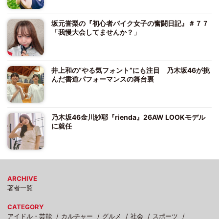
坂元誉梨の『初心者バイク女子の奮闘日記』＃７７
「我慢大会してませんか？」
井上和の“やる気フォント”にも注目 乃木坂46が挑
んだ書道パフォーマンスの舞台裏
乃木坂46金川紗耶『rienda』26AW LOOKモデル
に就任
ARCHIVE
著者一覧
CATEGORY
アイドル・芸能
カルチャー
グルメ
社会
スポーツ