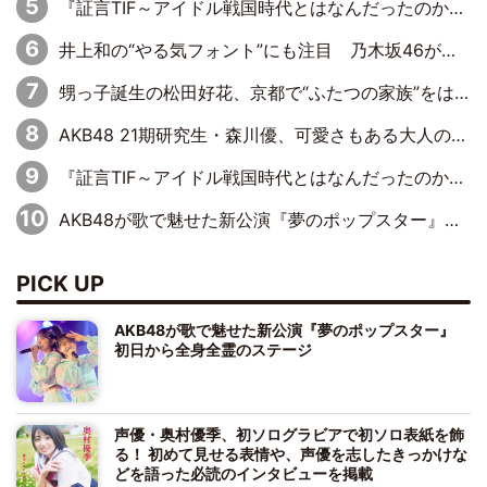
『証言TIF～アイドル戦国時代とはなんだったのか～』第11回：私立恵比寿中学・真山りか×安本彩花「TIFで10年ぶりのキョンシーメイクをしたら、場を完全に引かせてしまって。時代が変わったんだなって」
井上和の“やる気フォント”にも注目 乃木坂46が挑んだ書道パフォーマンスの舞台裏
甥っ子誕生の松田好花、京都で“ふたつの家族”をはしご！ “母”黒谷友香に見送られ、“父”松岡昌宏とはハシゴ酒
AKB48 21期研究生・森川優、可愛さもある大人の女性に
『証言TIF～アイドル戦国時代とはなんだったのか～』第10回：さくら学院・武藤彩未×飯田らうら「正直、中3で辞めるというのを信じてなくて。そう言われてはいたけど、嘘でしょって」
AKB48が歌で魅せた新公演『夢のポップスター』 初日から全身全霊のステージ
PICK UP
AKB48が歌で魅せた新公演『夢のポップスター』
初日から全身全霊のステージ
声優・奥村優季、初ソログラビアで初ソロ表紙を飾
る！ 初めて見せる表情や、声優を志したきっかけな
どを語った必読のインタビューを掲載