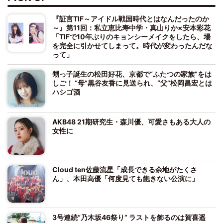
『証言TIF～アイドル戦国時代とはなんだったのか
～』第11回：私立恵比寿中学・真山りか×安本彩花
「TIFで10年ぶりのキョンシーメイクをしたら、場
を完全に引かせてしまって。時代が変わったんだな
って」
甥っ子誕生の松田好花、京都で“ふたつの家族”をは
しご！ “母”黒谷友香に見送られ、“父”松岡昌宏とは
ハシゴ酒
AKB48 21期研究生・森川優、可愛さもある大人の
女性に
Cloud ten佐藤流星「成長できる余地がたくさ
ん」、本田高優「何度見ても飽きない公演に」
3号連続“乃木坂46祭り” ラストを飾るのは賀喜遥