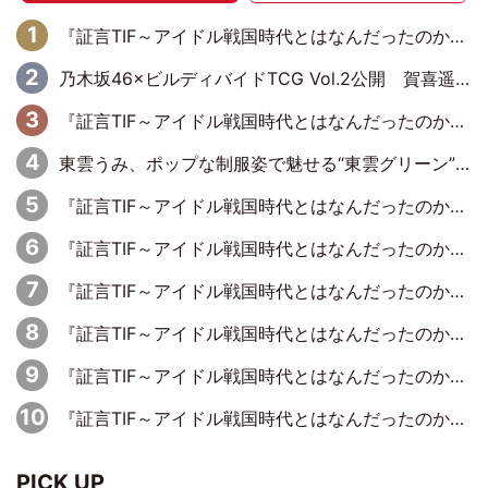
『証言TIF～アイドル戦国時代とはなんだったのか～』第10回：さくら学院・武藤彩未×飯田らうら「正直、中3で辞めるというのを信じてなくて。そう言われてはいたけど、嘘でしょって」
乃木坂46×ビルディバイドTCG Vol.2公開 賀喜遥香＆田村真佑が『京まふ』ステージに登壇
『証言TIF～アイドル戦国時代とはなんだったのか～』第8回：Negicco・Nao☆×Megu×Kaede「東京からオファーが来たのと、梨の皮剥きとどっちが大事なんだって」
東雲うみ、ポップな制服姿で魅せる“東雲グリーン”の正体
『証言TIF～アイドル戦国時代とはなんだったのか～』第7回：BiS・プー・ルイ×ミチバヤシリオ「誰もパンツは投げないですからね。でも、特に話題になった記憶もないです（笑）」
『証言TIF～アイドル戦国時代とはなんだったのか～』第1回：元アイドリング!!!・遠藤舞×森田涼花「ももクロを初めて見て、アイドリング!!!は無理だな、勝てないなって」
『証言TIF～アイドル戦国時代とはなんだったのか～』第2回：元ぱすぽ☆・根岸愛×奥仲麻琴「デビュー当初はペラペラの衣装をドンキで買って、装飾を自分たちで縫ってました」
『証言TIF～アイドル戦国時代とはなんだったのか～』第5回：元SUPER☆GiRLS・八坂沙織×宮崎理奈「パワープッシュアーティストみたいなのがあって、イトーヨーカドーさんがスポンサーについたり」
『証言TIF～アイドル戦国時代とはなんだったのか～』第3回：元東京女子流・新井ひとみ×山邊未夢「『オリコンに入りました』って聞いて。喜びながら登校したのを覚えています」
『証言TIF～アイドル戦国時代とはなんだったのか～』第4回：元風男塾・喜屋武ちあき×虎南有香、男装アイドルの先駆けが語る生き残り方「差別化を図っていく中で、男装がおもしろいんじゃないかって」
PICK UP