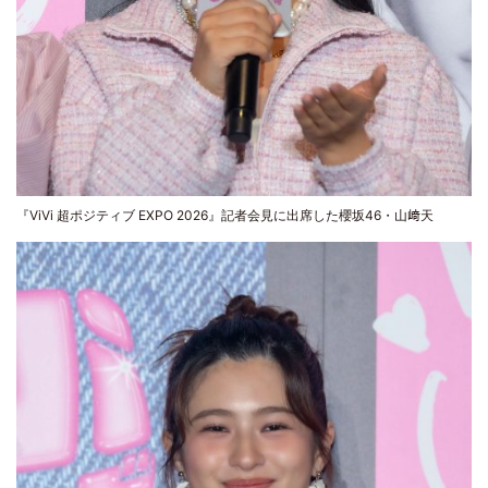
『ViVi 超ポジティブ EXPO 2026』記者会見に出席した櫻坂46・山﨑天