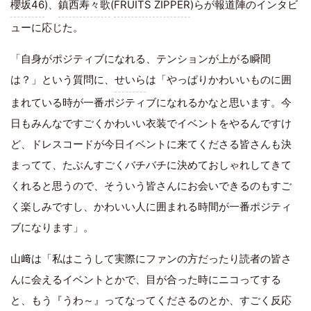
櫻坂46
)、
鎮西寿々歌
(
FRUITS ZIPPER
)らが報道陣のインタビ
ューに応じた。
「自身がポジティブになれる、テンションが上がる瞬間
は？」という質問に、
せいら
は「やっぱりかわいいものに囲
まれている時が一番ポジティブになれるかなと思います。今
日もみんなですごくかわいい衣装でイベントをやるんですけ
ど、ドレスコードが今日イベントに来てくださる皆さんも決
まってて、たぶんすごくバチバチに決めておしゃれしてきて
くれると思うので、そういう皆さんにお会いできるのもすご
く楽しみですし、かわいい人に囲まれる時間が一番ポジティ
ブになります」。
山﨑は「私はこうして実際にファンの方だったり読者の皆さ
んに会えるイベントとかで、目が合った時にニコってする
と、もう『うわ～』ってなってくださるのとか、すごく反応