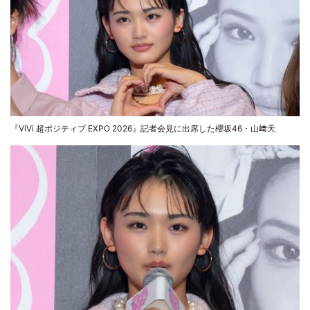
『ViVi 超ポジティブ EXPO 2026』記者会見に出席した櫻坂46・山﨑天