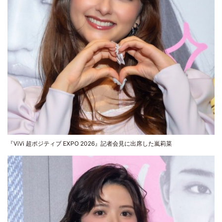
『ViVi 超ポジティブ EXPO 2026』記者会見に出席した嵐莉菜