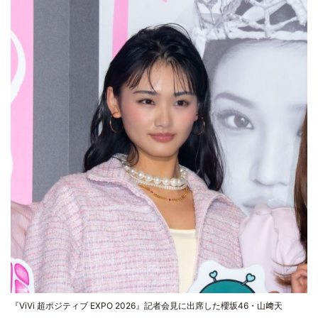
『ViVi 超ポジティブ EXPO 2026』記者会見に出席した櫻坂46・山﨑天