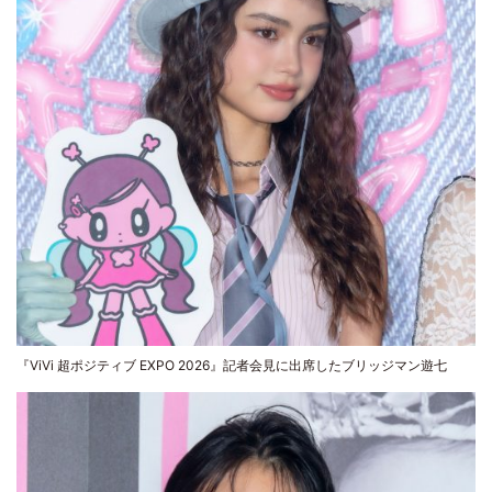
『ViVi 超ポジティブ EXPO 2026』記者会見に出席したブリッジマン遊七