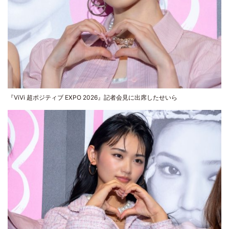
『ViVi 超ポジティブ EXPO 2026』記者会見に出席したせいら