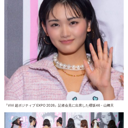
『ViVi 超ポジティブ EXPO 2026』記者会見に出席した櫻坂46・山﨑天