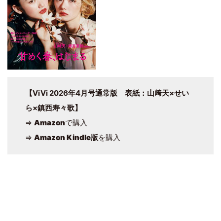
【ViVi 2026年4月号通常版 表紙：山﨑天×せい
ら×鎮西寿々歌】
⇒
Amazon
で購入
⇒
Amazon Kindle版
を購入