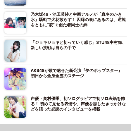
乃木坂46・池田瑛紗と中西アルノが「真冬のかき
氷」騒動で火花散らす！ 因縁の裏にあるのは、逆境
をともに“凌”ぐ似た者同士の絆
「ジョキジョキと切っていく感じ」STU48中村舞、
新しい挑戦は自らの手で
AKB48が歌で魅せた新公演『夢のポップスター』
初日から全身全霊のステージ
声優・奥村優季、初ソログラビアで初ソロ表紙を飾
る！ 初めて見せる表情や、声優を志したきっかけな
どを語った必読のインタビューを掲載