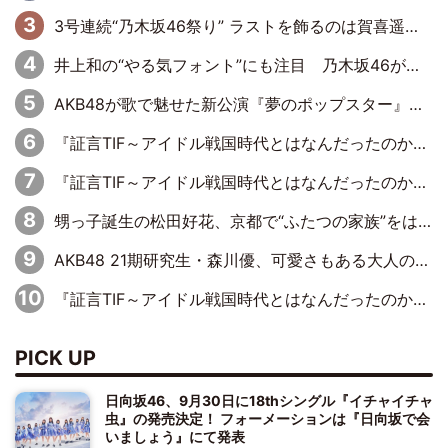
3号連続“乃木坂46祭り” ラストを飾るのは賀喜遥香…5年ぶりの登場に「5年分大人になった私を見ていただけたら」
井上和の“やる気フォント”にも注目 乃木坂46が挑んだ書道パフォーマンスの舞台裏
AKB48が歌で魅せた新公演『夢のポップスター』 初日から全身全霊のステージ
『証言TIF～アイドル戦国時代とはなんだったのか～』第6回：でんぱ組.inc・古川未鈴×相沢梨紗「『ハロプロやりたかったな』って言ったら、夢眠ねむさんに『てめえはでんぱ組．incなんだよ！』って肩パンされて(笑)」
『証言TIF～アイドル戦国時代とはなんだったのか～』第11回：私立恵比寿中学・真山りか×安本彩花「TIFで10年ぶりのキョンシーメイクをしたら、場を完全に引かせてしまって。時代が変わったんだなって」
甥っ子誕生の松田好花、京都で“ふたつの家族”をはしご！ “母”黒谷友香に見送られ、“父”松岡昌宏とはハシゴ酒
AKB48 21期研究生・森川優、可愛さもある大人の女性に
『証言TIF～アイドル戦国時代とはなんだったのか～』第10回：さくら学院・武藤彩未×飯田らうら「正直、中3で辞めるというのを信じてなくて。そう言われてはいたけど、嘘でしょって」
PICK UP
日向坂46、9月30日に18thシングル『イチャイチャ
虫』の発売決定！ フォーメーションは『日向坂で会
いましょう』にて発表