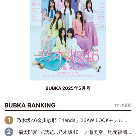
BUBKA 2025年5月号
BUBKA RANKING
11:30更新
乃木坂46金川紗耶『rienda』26AW LOOKモデルに就任
“福太郎愛”で話題…乃木坂46一ノ瀬美空、地元福岡『めんべい25周年トップサポーター』に就任