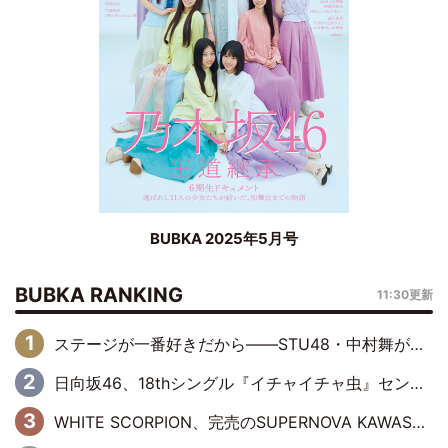
BUBKA 2025年5月号
BUBKA RANKING
11:30更新
ステージが一番好きだから――STU48・中村舞が描く“これからの私”
日向坂46、18thシングル『イチャイチャ虫』センターは正源司陽子に決定& 佐藤優羽や平岡海月など、“ひなた坂46”からの選抜入りも注目！
WHITE SCORPION、完売のSUPERNOVA KAWASAKIで沸いた“着席型LIVE” 『BASE Live #16』昼公演リポート