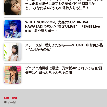
ーは正源司陽子に決定& 佐藤優羽や平岡海月な
ど、“ひなた坂46”からの選抜入りも注目！
WHITE SCORPION、完売のSUPERNOVA
KAWASAKIで沸いた“着席型LIVE” 『BASE Live
#16』昼公演リポート
ステージが一番好きだから――STU48・中村舞が描
く“これからの私”
プニプニ扇風機に騒然 乃木坂46“これいくら金”延
長中は今回もわちゃわちゃ全開
ARCHIVE
著者一覧