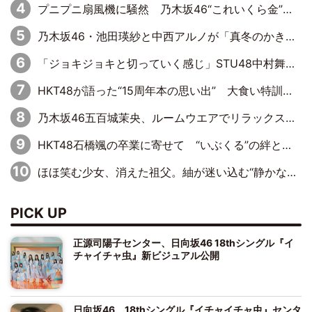
プニプニ扇風機に騒然 乃木坂46“これいくら金”延長中は今回もわちゃわちゃ全開
乃木坂46・池田瑛紗と中西アルノが「真冬のかき氷」騒動で火花散らす！ 因縁の裏にあるのは、逆境をともに“凌”ぐ似た者同士の絆
「ジョキジョキと切っていく感じ」STU48中村舞、新しい挑戦は自らの手で
HKT48が語った“15周年本の思い出” 大食い特訓・守護霊企画・制服グラビア…盛りだくさんの裏話
乃木坂46五百城茉央、ルームウエアでリラックス「今回のグラビアを見て成長を感じていただけるとうれしい」
HKT48石橋颯の卒業に寄せて “いぶくる”の絆と後輩・龍頭綺音の決意
ほほ笑む少女、消えた祖父。紬が迷い込む“静かな恐怖”――『路地裏ホテル』EP4
PICK UP
正源司陽子センター、日向坂46 18thシングル『イ
チャイチャ虫』新ビジュアル公開
日向坂46、18thシングル『イチャイチャ虫』センタ