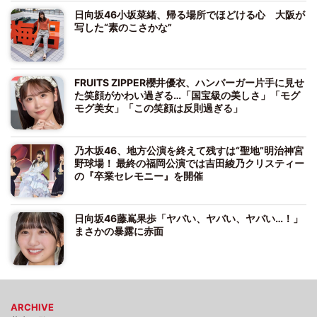
日向坂46小坂菜緒、帰る場所でほどける心 大阪が
写した“素のこさかな”
FRUITS ZIPPER櫻井優衣、ハンバーガー片手に見せ
た笑顔がかわい過ぎる…「国宝級の美しさ」「モグ
モグ美女」「この笑顔は反則過ぎる」
乃木坂46、地方公演を終えて残すは“聖地”明治神宮
野球場！ 最終の福岡公演では吉田綾乃クリスティー
の『卒業セレモニー』を開催
日向坂46藤嶌果歩「ヤバい、ヤバい、ヤバい…！」
まさかの暴露に赤面
ARCHIVE