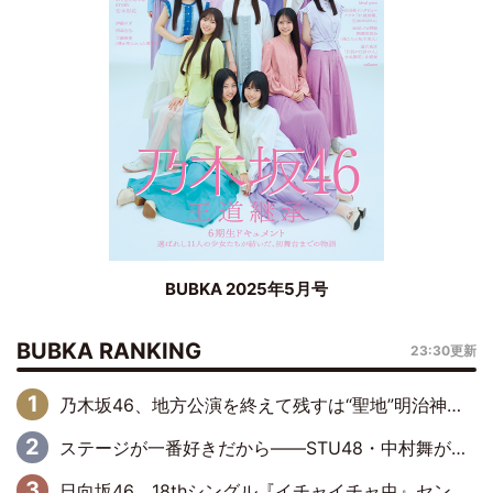
BUBKA 2025年5月号
BUBKA RANKING
23:30更新
乃木坂46、地方公演を終えて残すは“聖地”明治神宮野球場！ 最終の福岡公演では吉田綾乃クリスティーの『卒業セレモニー』を開催
ステージが一番好きだから――STU48・中村舞が描く“これからの私”
日向坂46、18thシングル『イチャイチャ虫』センターは正源司陽子に決定& 佐藤優羽や平岡海月など、“ひなた坂46”からの選抜入りも注目！