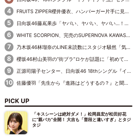
FRUITS ZIPPER櫻井優衣、ハンバーガー片手に見せた笑顔がかわい過ぎる…「国宝級の美しさ」「モグモグ美女」「この笑顔は反則過ぎる」
日向坂46藤嶌果歩「ヤバい、ヤバい、ヤバい…！」まさかの暴露に赤面
WHITE SCORPION、完売のSUPERNOVA KAWASAKIで沸いた“着席型LIVE” 『BASE Live #16』昼公演リポート
乃木坂46林瑠奈のLINE未読数にスタジオ騒然「気付かないうちに溜まってる、みたいな」
櫻坂46村山美羽の“街ブラ”ロケが話題に「初めてちゃんと埼玉の方とお話した」にMCもツッコミ
正源司陽子センター、日向坂46 18thシングル『イチャイチャ虫』新ビジュアル公開
佐藤優羽「先生から『進路はどうするの？』と聞かれて。『実は……』とXのトレンドで1位になっているスマホを見せました」【日向坂46『五期生LIVE』開催記念 五期生“変革”ドキュメンタリー③】
PICK UP
「キスシーンは絶対ダメ！」松岡昌宏が松田好花
に“親バカ”全開！ 大吉も「普段と違いすぎ」とタジ
タジ