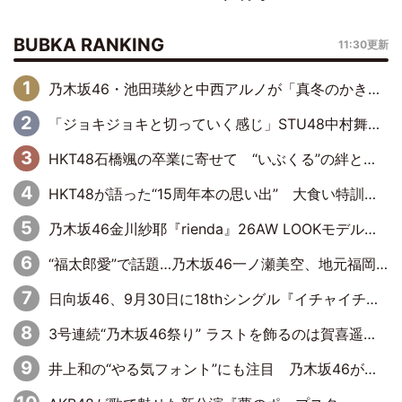
BUBKA RANKING
11:30更新
乃木坂46・池田瑛紗と中西アルノが「真冬のかき氷」騒動で火花散らす！ 因縁の裏にあるのは、逆境をともに“凌”ぐ似た者同士の絆
「ジョキジョキと切っていく感じ」STU48中村舞、新しい挑戦は自らの手で
HKT48石橋颯の卒業に寄せて “いぶくる”の絆と後輩・龍頭綺音の決意
HKT48が語った“15周年本の思い出” 大食い特訓・守護霊企画・制服グラビア…盛りだくさんの裏話
乃木坂46金川紗耶『rienda』26AW LOOKモデルに就任
“福太郎愛”で話題…乃木坂46一ノ瀬美空、地元福岡『めんべい25周年トップサポーター』に就任
日向坂46、9月30日に18thシングル『イチャイチャ虫』の発売決定！ フォーメーションは『日向坂で会いましょう』にて発表
3号連続“乃木坂46祭り” ラストを飾るのは賀喜遥香…5年ぶりの登場に「5年分大人になった私を見ていただけたら」
井上和の“やる気フォント”にも注目 乃木坂46が挑んだ書道パフォーマンスの舞台裏