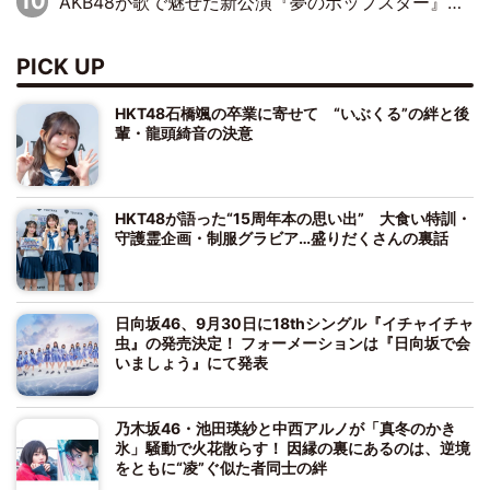
AKB48が歌で魅せた新公演『夢のポップスター』 初日から全身全霊のステージ
PICK UP
HKT48石橋颯の卒業に寄せて “いぶくる”の絆と後
輩・龍頭綺音の決意
HKT48が語った“15周年本の思い出” 大食い特訓・
守護霊企画・制服グラビア…盛りだくさんの裏話
日向坂46、9月30日に18thシングル『イチャイチャ
虫』の発売決定！ フォーメーションは『日向坂で会
いましょう』にて発表
乃木坂46・池田瑛紗と中西アルノが「真冬のかき
氷」騒動で火花散らす！ 因縁の裏にあるのは、逆境
をともに“凌”ぐ似た者同士の絆