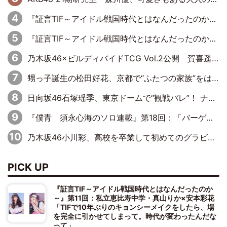
『証言TIF～アイドル戦国時代とはなんだったのか～』第11回：私立恵比寿中学・真山りか×安本彩花「TIFで10年ぶりのキョンシーメイクをしたら、場を完全に引かせてしまって。時代が変わったんだなって」
『証言TIF～アイドル戦国時代とはなんだったのか～』第10回：さくら学院・武藤彩未×飯田らうら「正直、中3で辞めるというのを信じてなくて。そう言われてはいたけど、嘘でしょって」
乃木坂46×ビルディバイドTCG Vol.2公開 賀喜遥香＆田村真佑が『京まふ』ステージに登壇
甥っ子誕生の松田好花、京都で“ふたつの家族”をはしご！ “母”黒谷友香に見送られ、“父”松岡昌宏とはハシゴ酒
日向坂46石塚瑶季、東京ドームで“観戦バレ”！ ナイツ・塙も認めた「巨人に詳しすぎるアイドル」は元VENUSスクール生で杉内コーチ推し⁉
『僕青 須永心海のソロ連載』第18回：「バーゲンセールハンターみうな inしまむら」編
乃木坂46小川彩、高校を卒業して初めてのグラビア「大人になった感じがしました(笑)」
PICK UP
『証言TIF～アイドル戦国時代とはなんだったのか
～』第11回：私立恵比寿中学・真山りか×安本彩花
「TIFで10年ぶりのキョンシーメイクをしたら、場
を完全に引かせてしまって。時代が変わったんだな
って」