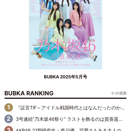
BUBKA 2025年5月号
BUBKA RANKING
5:30更新
『証言TIF～アイドル戦国時代とはなんだったのか～』第6回：でんぱ組.inc・古川未鈴×相沢梨紗「『ハロプロやりたかったな』って言ったら、夢眠ねむさんに『てめえはでんぱ組．incなんだよ！』って肩パンされて(笑)」
3号連続“乃木坂46祭り” ラストを飾るのは賀喜遥香…5年ぶりの登場に「5年分大人になった私を見ていただけたら」
AKB48 21期研究生・森川優、可愛さもある大人の女性に