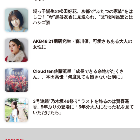
甥っ子誕生の松田好花、京都で“ふたつの家族”をは
しご！ “母”黒谷友香に見送られ、“父”松岡昌宏とは
ハシゴ酒
AKB48 21期研究生・森川優、可愛さもある大人の
女性に
Cloud ten佐藤流星「成長できる余地がたくさ
ん」、本田高優「何度見ても飽きない公演に」
3号連続“乃木坂46祭り” ラストを飾るのは賀喜遥
香…5年ぶりの登場に「5年分大人になった私を見て
いただけたら」