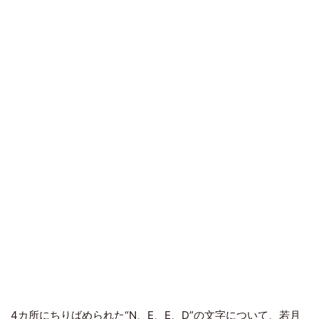
4カ所にちりばめられた“N、E、E、D”の文字について、若月