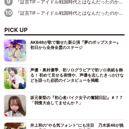
『証言TIF～アイドル戦国時代とはなんだったのか～』第1回：元アイドリング!!!・遠藤舞×森田涼花「ももクロを初めて見て、アイドリング!!!は無理だな、勝てないなって」
『証言TIF～アイドル戦国時代とはなんだったのか～』第2回：元ぱすぽ☆・根岸愛×奥仲麻琴「デビュー当初はペラペラの衣装をドンキで買って、装飾を自分たちで縫ってました」
PICK UP
AKB48が歌で魅せた新公演『夢のポップスター』
初日から全身全霊のステージ
声優・奥村優季、初ソログラビアで初ソロ表紙を飾
る！ 初めて見せる表情や、声優を志したきっかけな
どを語った必読のインタビューを掲載
坂元誉梨の『初心者バイク女子の奮闘日記』＃７７
「我慢大会してませんか？」
井上和の“やる気フォント”にも注目 乃木坂46が挑