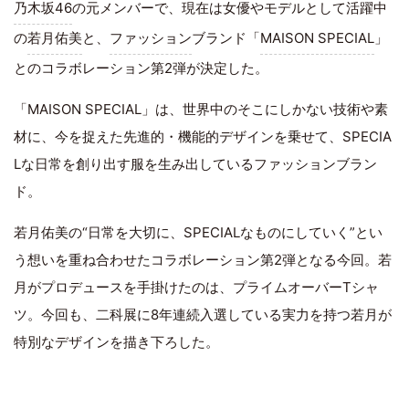
乃木坂46
の元メンバーで、現在は女優やモデルとして活躍中
の
若月佑美
と、
ファッション
ブランド「
MAISON SPECIAL
」
とのコラボレーション第2弾が決定した。
「MAISON SPECIAL」は、世界中のそこにしかない技術や素
材に、今を捉えた先進的・機能的デザインを乗せて、SPECIA
Lな日常を創り出す服を生み出しているファッションブラン
ド。
若月佑美の“日常を大切に、SPECIALなものにしていく”とい
う想いを重ね合わせたコラボレーション第2弾となる今回。若
月がプロデュースを手掛けたのは、プライムオーバーTシャ
ツ。今回も、二科展に8年連続入選している実力を持つ若月が
特別なデザインを描き下ろした。