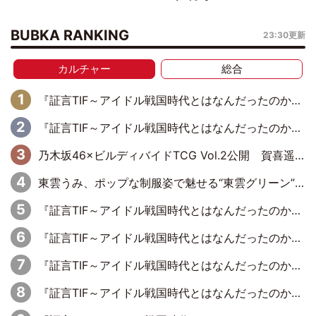
BUBKA RANKING
23:30更新
カルチャー
総合
『証言TIF～アイドル戦国時代とはなんだったのか～』第11回：私立恵比寿中学・真山りか×安本彩花「TIFで10年ぶりのキョンシーメイクをしたら、場を完全に引かせてしまって。時代が変わったんだなって」
『証言TIF～アイドル戦国時代とはなんだったのか～』第10回：さくら学院・武藤彩未×飯田らうら「正直、中3で辞めるというのを信じてなくて。そう言われてはいたけど、嘘でしょって」
乃木坂46×ビルディバイドTCG Vol.2公開 賀喜遥香＆田村真佑が『京まふ』ステージに登壇
東雲うみ、ポップな制服姿で魅せる“東雲グリーン”の正体
『証言TIF～アイドル戦国時代とはなんだったのか～』第8回：Negicco・Nao☆×Megu×Kaede「東京からオファーが来たのと、梨の皮剥きとどっちが大事なんだって」
『証言TIF～アイドル戦国時代とはなんだったのか～』第5回：元SUPER☆GiRLS・八坂沙織×宮崎理奈「パワープッシュアーティストみたいなのがあって、イトーヨーカドーさんがスポンサーについたり」
『証言TIF～アイドル戦国時代とはなんだったのか～』第7回：BiS・プー・ルイ×ミチバヤシリオ「誰もパンツは投げないですからね。でも、特に話題になった記憶もないです（笑）」
『証言TIF～アイドル戦国時代とはなんだったのか～』第2回【完全版】：元ぱすぽ☆・根岸愛×奥仲麻琴「……じつは、話はあったんですよ」復活宣言の約10カ月前に語っていた、再フライトの兆し