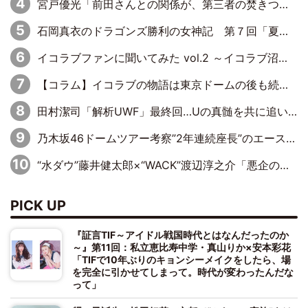
宮戸優光「前田さんとの関係が、第三者の焚きつけのようなかたちで壊されてしまったのは、悲しいことですよ」【UWF】
石岡真衣のドラゴンズ勝利の女神記 第７回「夏の神宮！11得点どらほー」
イコラブファンに聞いてみた vol.2 ～イコラブ沼ならぬ衣織沼なサイトを開発されたきっかけは…？～
【コラム】イコラブの物語は東京ドームの後も続くのか
田村潔司「解析UWF」最終回…Uの真髄を共に追い求めた桜庭和志
乃木坂46ドームツアー考察”2年連続座長”のエース・井上和の涙から感じた「乃木坂46らしさ」とは？
“水ダウ”藤井健太郎×“WACK”渡辺淳之介「悪企のすゝめ 大人を煙に巻く仕事術」刊行記念対談
PICK UP
『証言TIF～アイドル戦国時代とはなんだったのか
～』第11回：私立恵比寿中学・真山りか×安本彩花
「TIFで10年ぶりのキョンシーメイクをしたら、場
を完全に引かせてしまって。時代が変わったんだな
って」