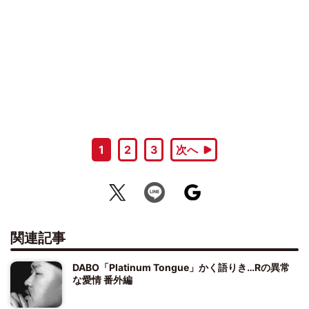
1
2
3
次へ
関連記事
DABO「Platinum Tongue」かく語りき…Rの異常
な愛情 番外編