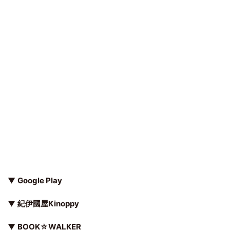
▼
Google Play
▼
紀伊國屋Kinoppy
▼
BOOK☆WALKER