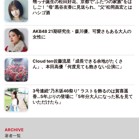
甥っ子誕生の松田好花、京都で“ふたつの家族”をは
しご！ “母”黒谷友香に見送られ、“父”松岡昌宏とは
ハシゴ酒
AKB48 21期研究生・森川優、可愛さもある大人の
女性に
Cloud ten佐藤流星「成長できる余地がたくさ
ん」、本田高優「何度見ても飽きない公演に」
3号連続“乃木坂46祭り” ラストを飾るのは賀喜遥
香…5年ぶりの登場に「5年分大人になった私を見て
いただけたら」
ARCHIVE
著者一覧