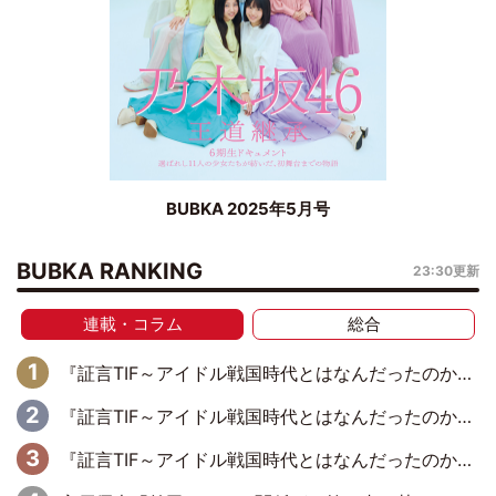
BUBKA 2025年5月号
BUBKA RANKING
23:30更新
連載・コラム
総合
『証言TIF～アイドル戦国時代とはなんだったのか～』第10回：さくら学院・武藤彩未×飯田らうら「正直、中3で辞めるというのを信じてなくて。そう言われてはいたけど、嘘でしょって」
『証言TIF～アイドル戦国時代とはなんだったのか～』第11回：私立恵比寿中学・真山りか×安本彩花「TIFで10年ぶりのキョンシーメイクをしたら、場を完全に引かせてしまって。時代が変わったんだなって」
『証言TIF～アイドル戦国時代とはなんだったのか～』第8回：Negicco・Nao☆×Megu×Kaede「東京からオファーが来たのと、梨の皮剥きとどっちが大事なんだって」