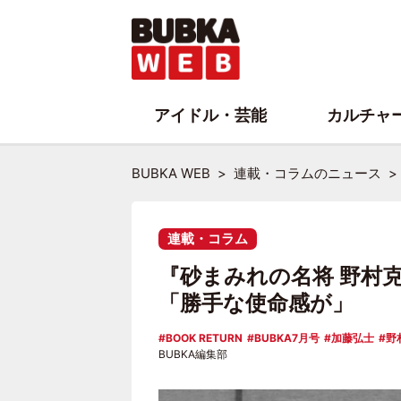
アイドル・芸能
カルチャ
BUBKA WEB
連載・コラムのニュース
連載・コラム
『砂まみれの名将 野村克
「勝手な使命感が」
BOOK RETURN
BUBKA7月号
加藤弘士
野
BUBKA編集部