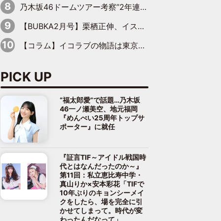
乃木坂46ドームツアー考察”2年連続座長”のエース・井上和の涙から感じた「乃木坂46らしさ」とは？
【BUBKA2月号】栗栖正伸、イス大王が語る遅咲きヒールとしての苦節50年
【コラム】イコラブの物語は東京ドームの後も続くのか
PICK UP
“福太郎愛”で話題…乃木坂
46一ノ瀬美空、地元福岡
『めんべい25周年トップサ
ポーター』に就任
『証言TIF～アイドル戦国時
代とはなんだったのか～』
第11回：私立恵比寿中学・
真山りか×安本彩花「TIFで
10年ぶりのキョンシーメイ
クをしたら、場を完全に引
かせてしまって。時代が変
わったんだなって」