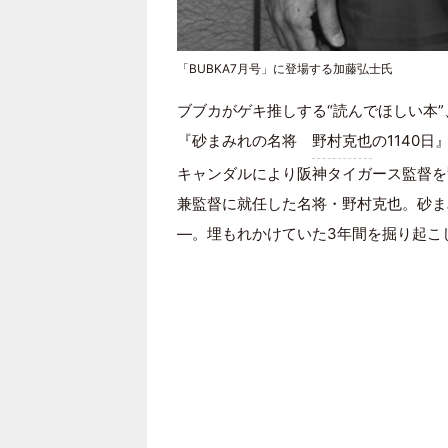
「BUBKA7月号」に登場する加藤弘士氏
ブブカがゲキ推しする“読んでほしい本
『砂まみれの名将
野村克也
の1140
キャンダルにより阪神タイガース監督を
兼監督に就任した名将・野村克也。砂ま
―。埋もれかけていた3年間を掘り起こ