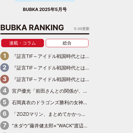
BUBKA 2025年5月号
BUBKA RANKING
5:30更新
連載・コラム
総合
『証言TIF～アイドル戦国時代とはなんだったのか～』第11回：私立恵比寿中学・真山りか×安本彩花「TIFで10年ぶりのキョンシーメイクをしたら、場を完全に引かせてしまって。時代が変わったんだなって」
『証言TIF～アイドル戦国時代とはなんだったのか～』第10回：さくら学院・武藤彩未×飯田らうら「正直、中3で辞めるというのを信じてなくて。そう言われてはいたけど、嘘でしょって」
『証言TIF～アイドル戦国時代とはなんだったのか～』第8回：Negicco・Nao☆×Megu×Kaede「東京からオファーが来たのと、梨の皮剥きとどっちが大事なんだって」
宮戸優光「前田さんとの関係が、第三者の焚きつけのようなかたちで壊されてしまったのは、悲しいことですよ」【UWF】
石岡真衣のドラゴンズ勝利の女神記 第７回「夏の神宮！11得点どらほー」
「ZOZOマリン、まとめてかかってこい！」櫻坂46 山下瞳月の魂の叫び！5年目の勝利にBuddiesたちは態度で示せるか!?
“水ダウ”藤井健太郎×“WACK”渡辺淳之介「悪企のすゝめ 大人を煙に巻く仕事術」刊行記念対談