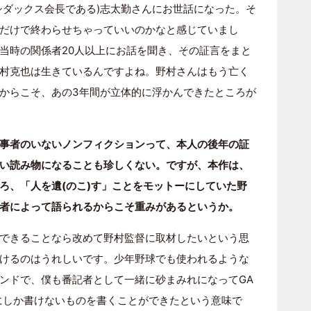
シダックス会長である)志太勤さんにお世話になった。そ
だけで終わらせちゃっていいのかなと感じていまし
当時の関係者20人以上にお話を聞き、その証言をまと
村克也は生きているんですよね。野村さんはもう亡く
からこそ、あの3年間が立体的に浮かんできたところが
事者のいないノンフィクションって、本人の後年の証
い読み物になることも珍しくない。ですが、本作は、
ろ、「人を遺(のこ)す」ことをモットーにしていた野
者によって語られるからこそ重みがあるというか。
できることなら改めて野村監督に取材したいという思
けるのはうれしいです。少年野球でも使われるような
ンドで、僕も番記者として一緒に砂まみれになってGA
分にしか書けないものを書くことができたという意味で