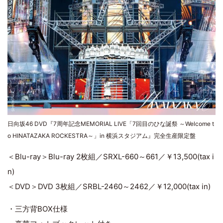
日向坂46 DVD『7周年記念MEMORIAL LIVE「7回目のひな誕祭 ～Welcome t
o HINATAZAKA ROCKESTRA～」in 横浜スタジアム』完全生産限定盤
＜Blu-ray＞Blu-ray 2枚組／SRXL-660～661／￥13,500(tax i
n)
＜DVD＞DVD 3枚組／SRBL-2460～2462／￥12,000(tax in)
・三方背BOX仕様