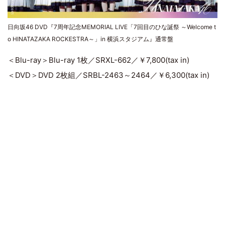
日向坂46 DVD『7周年記念MEMORIAL LIVE「7回目のひな誕祭 ～Welcome t
o HINATAZAKA ROCKESTRA～」in 横浜スタジアム』通常盤
＜Blu-ray＞Blu-ray 1枚／SRXL-662／￥7,800(tax in)
＜DVD＞DVD 2枚組／SRBL-2463～2464／￥6,300(tax in)