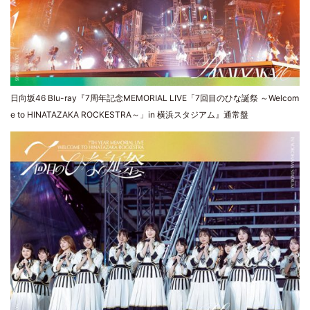
日向坂46 Blu-ray『7周年記念MEMORIAL LIVE「7回目のひな誕祭 ～Welcom
e to HINATAZAKA ROCKESTRA～」in 横浜スタジアム』通常盤