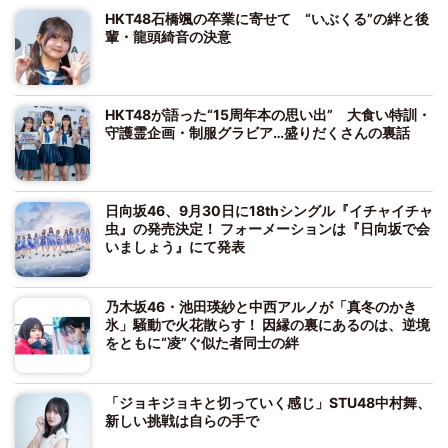
HKT48石橋颯の卒業に寄せて “いぶくる”の絆と後
輩・龍頭綺音の決意
HKT48が語った“15周年本の思い出” 大食い特訓・
守護霊企画・制服グラビア…盛りだくさんの裏話
日向坂46、9月30日に18thシングル『イチャイチャ
虫』の発売決定！ フォーメーションは『日向坂で会
いましょう』にて発表
乃木坂46・池田瑛紗と中西アルノが「真冬のかき
氷」騒動で火花散らす！ 因縁の裏にあるのは、逆境
をともに“凌”ぐ似た者同士の絆
「ジョキジョキと切っていく感じ」STU48中村舞、
新しい挑戦は自らの手で