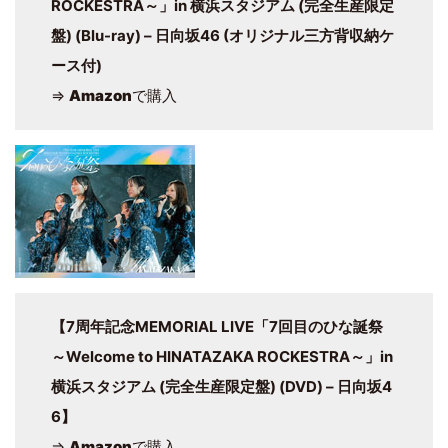
ROCKESTRA～」in 横浜スタジアム (完全生産限定
盤) (Blu-ray) – 日向坂46 (オリジナル三方背収納ケ
ース付)
⇒
Amazon
で購入
【7周年記念MEMORIAL LIVE「7回目のひな誕祭
～Welcome to HINATAZAKA ROCKESTRA～」in
横浜スタジアム (完全生産限定盤) (DVD) – 日向坂4
6】
⇒
Amazon
で購入