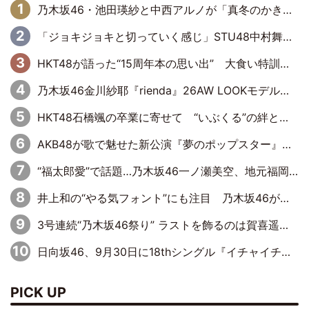
乃木坂46・池田瑛紗と中西アルノが「真冬のかき氷」騒動で火花散らす！ 因縁の裏にあるのは、逆境をともに“凌”ぐ似た者同士の絆
「ジョキジョキと切っていく感じ」STU48中村舞、新しい挑戦は自らの手で
HKT48が語った“15周年本の思い出” 大食い特訓・守護霊企画・制服グラビア…盛りだくさんの裏話
乃木坂46金川紗耶『rienda』26AW LOOKモデルに就任
HKT48石橋颯の卒業に寄せて “いぶくる”の絆と後輩・龍頭綺音の決意
AKB48が歌で魅せた新公演『夢のポップスター』 初日から全身全霊のステージ
“福太郎愛”で話題…乃木坂46一ノ瀬美空、地元福岡『めんべい25周年トップサポーター』に就任
井上和の“やる気フォント”にも注目 乃木坂46が挑んだ書道パフォーマンスの舞台裏
3号連続“乃木坂46祭り” ラストを飾るのは賀喜遥香…5年ぶりの登場に「5年分大人になった私を見ていただけたら」
日向坂46、9月30日に18thシングル『イチャイチャ虫』の発売決定！ フォーメーションは『日向坂で会いましょう』にて発表
PICK UP