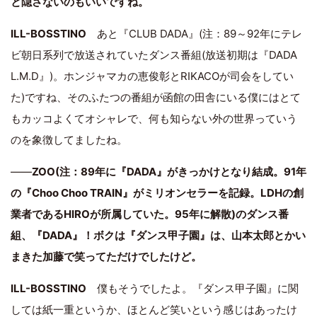
と隠さないのもいいですね。
ILL-BOSSTINO
あと『CLUB DADA』(注：89～92年にテレ
ビ朝日系列で放送されていたダンス番組(放送初期は『DADA
L.M.D』)。ホンジャマカの恵俊彰とRIKACOが司会をしてい
た)ですね、そのふたつの番組が函館の田舎にいる僕にはとて
もカッコよくてオシャレで、何も知らない外の世界っていう
のを象徴してましたね。
――
ZOO(注：89年に『DADA』がきっかけとなり結成。91年
の『Choo Choo TRAIN』がミリオンセラーを記録。LDHの創
業者であるHIROが所属していた。95年に解散)のダンス番
組、『DADA』！ボクは『ダンス甲子園』は、山本太郎とかい
まきた加藤で笑ってただけでしたけど。
ILL-BOSSTINO
僕もそうでしたよ。『ダンス甲子園』に関
しては紙一重というか、ほとんど笑いという感じはあったけ