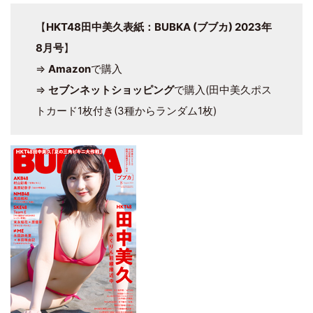
【
HKT48田中美久表紙：BUBKA (ブブカ) 2023年
8月号
】
⇒
Amazon
で購入
⇒
セブンネットショッピング
で購入(田中美久ポス
トカード1枚付き(3種からランダム1枚)