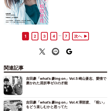
…
1
2
3
4
7
次へ
関連記事
吉田豪「what’s 豪ing on」Vol.5 崎山蒼志、愛情で
磨かれた屈折率ゼロの才能
吉田豪「what’s 豪ing on」Vol.4 澤部渡、「呪い」
をどう楽しむかと思ってた