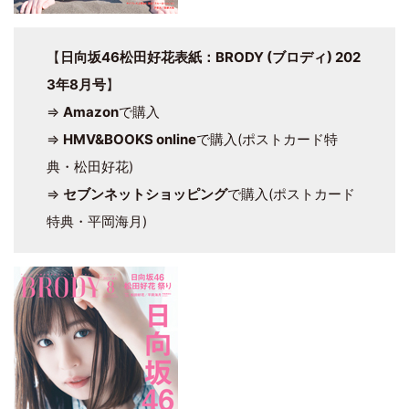
【
日向坂46松田好花表紙：BRODY (ブロディ) 202
3年8月号
】
⇒
Amazon
で購入
⇒
HMV&BOOKS online
で購入(ポストカード特
典・松田好花)
⇒
セブンネットショッピング
で購入(ポストカード
特典・平岡海月)