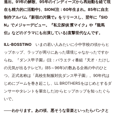
進出。91年の解散、95年のインディーズから再始動を経て現
在も精力的に活動中)、SION(注：60年生まれ。85年に自主
制作アルバム『新宿の片隅で』をリリースし、翌年に『SIO
N』でメジャーデビュー。『私立探偵 濱マイク』や『龍馬
伝』などのドラマにも出演している)直撃世代なんです。
ILL-BOSSTINO
いまの若い人みたいに小中学校の頃からヒ
ップホップ、ラップが周りにあった環境じゃなかったですか
らね。『ダンス甲子園』(注：バラエティ番組『天才・たけし
の元気が出るテレビ!!』(85～96年)の数ある企画の中のひと
つ。正式名称は「高校生制服対抗ダンス甲子園」。90年代は
じめにブームを巻き起こし、LL BROTHERSをはじめとするダ
ンサーやタレントを輩出した)からヒップホップを知ったぐら
いで。
――
わかります。あの頃、悪そうな音楽といったらパンクと