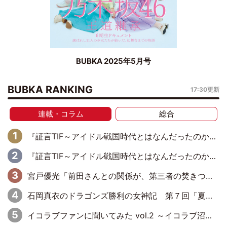
BUBKA 2025年5月号
BUBKA RANKING
17:30更新
連載・コラム
総合
『証言TIF～アイドル戦国時代とはなんだったのか～』第10回：さくら学院・武藤彩未×飯田らうら「正直、中3で辞めるというのを信じてなくて。そう言われてはいたけど、嘘でしょって」
『証言TIF～アイドル戦国時代とはなんだったのか～』第8回：Negicco・Nao☆×Megu×Kaede「東京からオファーが来たのと、梨の皮剥きとどっちが大事なんだって」
宮戸優光「前田さんとの関係が、第三者の焚きつけのようなかたちで壊されてしまったのは、悲しいことですよ」【UWF】
石岡真衣のドラゴンズ勝利の女神記 第７回「夏の神宮！11得点どらほー」
イコラブファンに聞いてみた vol.2 ～イコラブ沼ならぬ衣織沼なサイトを開発されたきっかけは…？～