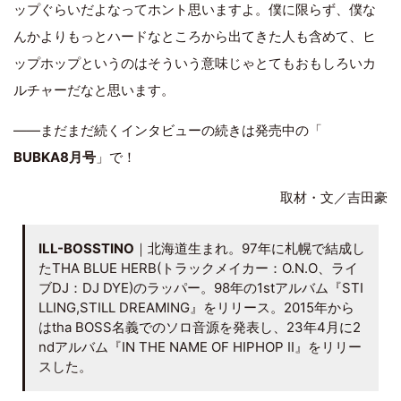
ップぐらいだよなってホント思いますよ。僕に限らず、僕な
んかよりもっとハードなところから出てきた人も含めて、ヒ
ップホップというのはそういう意味じゃとてもおもしろいカ
ルチャーだなと思います。
――まだまだ続くインタビューの続きは発売中の「
BUBKA8月号
」で！
取材・文／吉田豪
ILL-BOSSTINO
｜北海道生まれ。97年に札幌で結成し
たTHA BLUE HERB(トラックメイカー：O.N.O、ライ
ブDJ：DJ DYE)のラッパー。98年の1stアルバム『STI
LLING,STILL DREAMING』をリリース。2015年から
はtha BOSS名義でのソロ音源を発表し、23年4月に2
ndアルバム『IN THE NAME OF HIPHOP II』をリリー
スした。