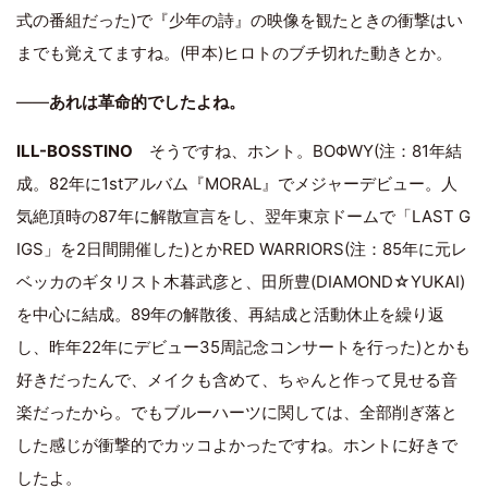
式の番組だった)で『少年の詩』の映像を観たときの衝撃はい
までも覚えてますね。(甲本)ヒロトのブチ切れた動きとか。
――
あれは革命的でしたよね。
ILL-BOSSTINO
そうですね、ホント。BOΦWY(注：81年結
成。82年に1stアルバム『MORAL』でメジャーデビュー。人
気絶頂時の87年に解散宣言をし、翌年東京ドームで「LAST G
IGS」を2日間開催した)とかRED WARRIORS(注：85年に元レ
ベッカのギタリスト木暮武彦と、田所豊(DIAMOND☆YUKAI)
を中心に結成。89年の解散後、再結成と活動休止を繰り返
し、昨年22年にデビュー35周記念コンサートを行った)とかも
好きだったんで、メイクも含めて、ちゃんと作って見せる音
楽だったから。でもブルーハーツに関しては、全部削ぎ落と
した感じが衝撃的でカッコよかったですね。ホントに好きで
したよ。