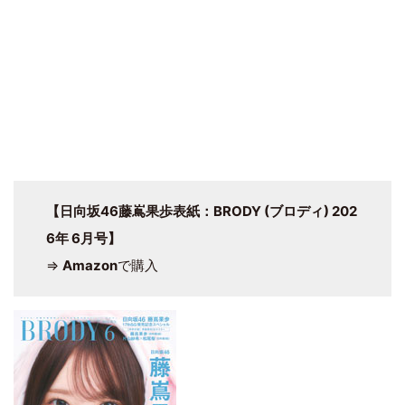
【日向坂46藤嶌果歩表紙：BRODY (ブロディ) 202
6年 6月号】
⇒
Amazon
で購入