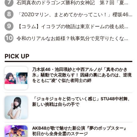
石岡真衣のドラゴンズ勝利の女神記 第７回「夏の神宮！11得点どらほー」
「ZOZOマリン、まとめてかかってこい！」櫻坂46 山下瞳月の魂の叫び！5年目の勝利にBuddiesたちは態度で示せるか!?
【コラム】イコラブの物語は東京ドームの後も続くのか
令和のリアルなお姫様？執事気分で見守りたくなる＝LOVE屈指の天然カワイイ音嶋莉沙さん
PICK UP
乃木坂46・池田瑛紗と中西アルノが「真冬のかき
氷」騒動で火花散らす！ 因縁の裏にあるのは、逆境
をともに“凌”ぐ似た者同士の絆
「ジョキジョキと切っていく感じ」STU48中村舞、
新しい挑戦は自らの手で
AKB48が歌で魅せた新公演『夢のポップスター』
初日から全身全霊のステージ