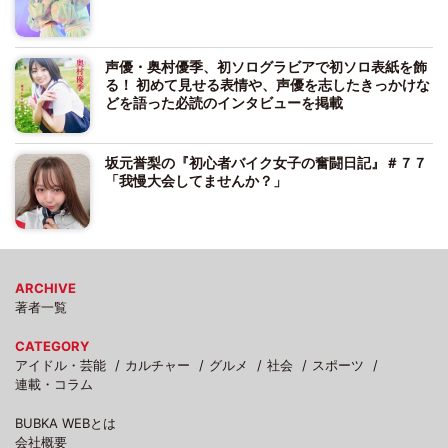
声優・奥村優季、初ソログラビアで初ソロ表紙を飾
る！ 初めて見せる表情や、声優を志したきっかけな
どを語った必読のインタビューを掲載
坂元誉梨の『初心者バイク女子の奮闘日記』＃７７
「我慢大会してませんか？」
ARCHIVE
著者一覧
CATEGORY
アイドル・芸能
カルチャー
グルメ
社会
スポーツ
連載・コラム
BUBKA WEBとは
会社概要