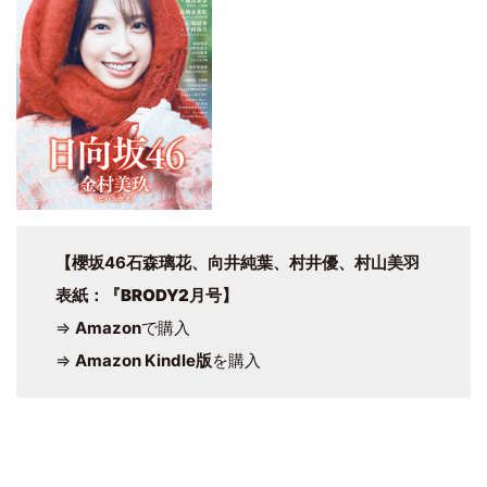
【櫻坂46石森璃花、向井純葉、村井優、村山美羽
表紙
：
『BRODY2月号
】
⇒
Amazon
で購入
⇒
Amazon Kindle版
を購入