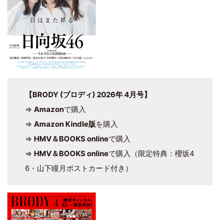
【BRODY (ブロディ) 2026年 4月号】
⇒
Amazon
で購入
⇒
Amazon Kindle版
を購入
⇒
HMV＆BOOKS online
で購入
⇒
HMV＆BOOKS online
で購入（限定特典：櫻坂4
6・山下瞳月ポストカード付き）