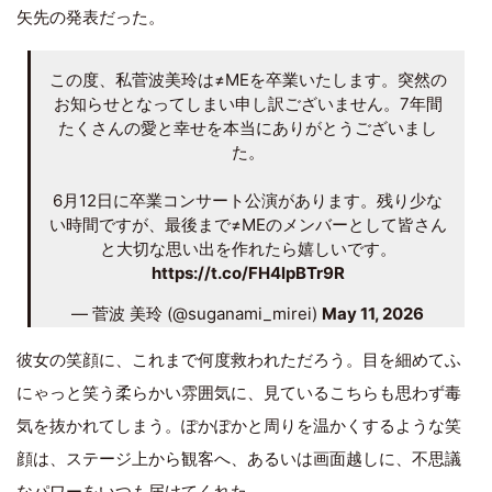
矢先の発表だった。
この度、私菅波美玲は≠MEを卒業いたします。突然の
お知らせとなってしまい申し訳ございません。7年間
たくさんの愛と幸せを本当にありがとうございまし
た。
6月12日に卒業コンサート公演があります。残り少な
い時間ですが、最後まで≠MEのメンバーとして皆さん
と大切な思い出を作れたら嬉しいです。
https://t.co/FH4lpBTr9R
— 菅波 美玲 (@suganami_mirei)
May 11, 2026
彼女の笑顔に、これまで何度救われただろう。目を細めてふ
にゃっと笑う柔らかい雰囲気に、見ているこちらも思わず毒
気を抜かれてしまう。ぽかぽかと周りを温かくするような笑
顔は、ステージ上から観客へ、あるいは画面越しに、不思議
なパワーをいつも届けてくれた。