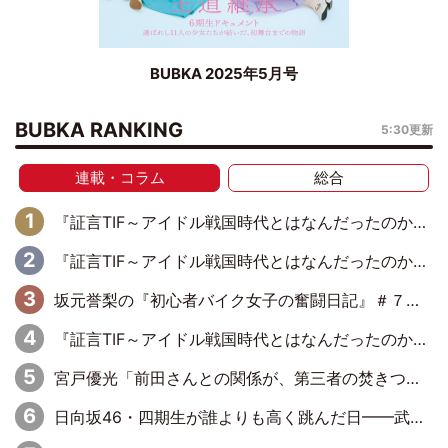
BUBKA 2025年5月号
BUBKA RANKING
5:30更新
連載・コラム
総合
『証言TIF～アイドル戦国時代とはなんだったのか～』第11回：私立恵比寿中学・真山りか×安本彩花「TIFで10年ぶりのキョンシーメイクをしたら、場を完全に引かせてしまって。時代が変わったんだなって」
『証言TIF～アイドル戦国時代とはなんだったのか～』第10回：さくら学院・武藤彩未×飯田らうら「正直、中3で辞めるというのを信じてなくて。そう言われてはいたけど、嘘でしょって」
坂元誉梨の『初心者バイク女子の奮闘日記』＃７７「我慢大会してませんか？」
『証言TIF～アイドル戦国時代とはなんだったのか～』第8回：Negicco・Nao☆×Megu×Kaede「東京からオファーが来たのと、梨の皮剥きとどっちが大事なんだって」
宮戸優光「前田さんとの関係が、第三者の焚きつけのようなかたちで壊されてしまったのは、悲しいことですよ」【UWF】
日向坂46・四期生が誰よりも高く跳んだ日━━武道館3Daysで見せつけた実力と一体感、そしてハッピーオーラ！