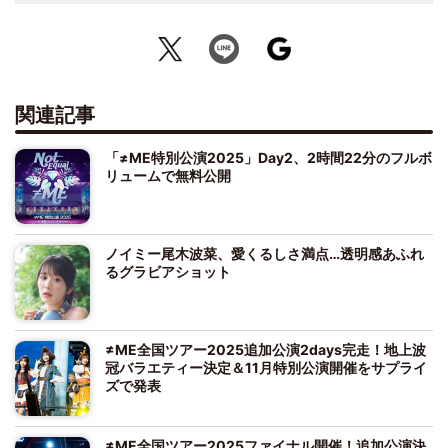
関連記事
「≠ME特別公演2025」Day2、2時間22分のフルボ
リュームで無料公開
ノイミー尾木波菜、愛くるしさ満点…透明感あふれ
るグラビアショット
≠ME全国ツアー2025追加公演2days完走！地上波
冠バラエティー決定＆11月特別公演開催をサプライ
ズで発表
≠ME全国ツアー2025ファイナル開催！追加公演決