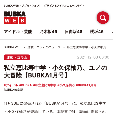
BUBKA WEB（ブブカ・ウェブ）｜グラビア＆アイドルニュースサイト
アイドル・芸能
乃木坂46
日向坂46
櫻坂46
BUBKA WEB
連載・コラムのニュース
私立恵比寿中学・小久保柚乃、ユノ
2021-12-03 06:00
連載・コラム
私立恵比寿中学・小久保柚乃、ユノの
大冒険【BUBKA1月号】
アイドル
BUBKA
私立恵比寿中学
小久保柚乃
BUBKA1月号
BUBKA編集部
11月30日に発売された「
BUBKA
1月号」に、
私立恵比寿中学
・
小久保柚乃
が登場している。本記事では、誌面に掲載され