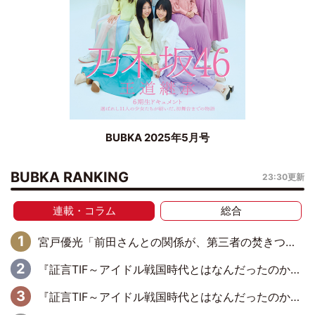
BUBKA 2025年5月号
BUBKA RANKING
23:30更新
連載・コラム
総合
宮戸優光「前田さんとの関係が、第三者の焚きつけのようなかたちで壊されてしまったのは、悲しいことですよ」【UWF】
『証言TIF～アイドル戦国時代とはなんだったのか～』第11回：私立恵比寿中学・真山りか×安本彩花「TIFで10年ぶりのキョンシーメイクをしたら、場を完全に引かせてしまって。時代が変わったんだなって」
『証言TIF～アイドル戦国時代とはなんだったのか～』第10回：さくら学院・武藤彩未×飯田らうら「正直、中3で辞めるというのを信じてなくて。そう言われてはいたけど、嘘でしょって」