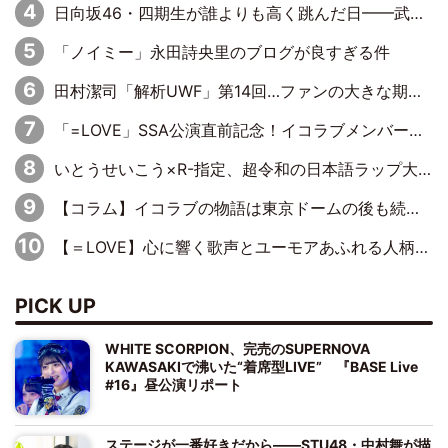
日向坂46・四期生が誰よりも高く跳んだ日━━武道館3Daysで見せつけた実力と一体感、そしてハッピーオーラ！
「ノイミー」永田詩央里のブログが良すぎる件
田村潔司「解析UWF」第14回…ファンの大きな期待と現実の厳しい闘い
「=LOVE」SSA公演直前記念！イコラブメンバー全員が語る1万字ドキュメント一部公開
いとうせいこう×R-指定、超令和の日本語ラップ大革命
【コラム】イコラブの物語は東京ドームの後も続くのか
【＝LOVE】心に響く歌声とユーモアあふれる人柄でファンに笑顔と元気を届けてくれる諸橋沙夏さんの魅力～Your Voice Is For Us～
PICK UP
WHITE SCORPION、完売のSUPERNOVA
KAWASAKIで沸いた“着席型LIVE” 『BASE Live
#16』昼公演リポート
ステージが一番好きだから――STU48・中村舞が描