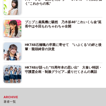
く“これからの私”
プニプニ扇風機に騒然 乃木坂46“これいくら金”延
長中は今回もわちゃわちゃ全開
HKT48石橋颯の卒業に寄せて “いぶくる”の絆と後
輩・龍頭綺音の決意
HKT48が語った“15周年本の思い出” 大食い特訓・
守護霊企画・制服グラビア…盛りだくさんの裏話
ARCHIVE
著者一覧