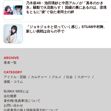
乃木坂46・池田瑛紗と中西アルノが「真冬のかき
氷」騒動で火花散らす！ 因縁の裏にあるのは、逆境
をともに“凌”ぐ似た者同士の絆
「ジョキジョキと切っていく感じ」STU48中村舞、
新しい挑戦は自らの手で
ARCHIVE
著者一覧
CATEGORY
アイドル・芸能
カルチャー
グルメ
社会
スポーツ
連載・コラム
BUBKA WEBとは
会社概要
著作権/免責事項について
お問い合わせ
白夜書房の個人情報保護方針について