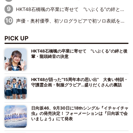
HKT48石橋颯の卒業に寄せて “いぶくる”の絆と後輩・龍頭綺音の決意
声優・奥村優季、初ソログラビアで初ソロ表紙を飾る！ 初めて見せる表情や、声優を志したきっかけなどを語った必読のインタビューを掲載
PICK UP
HKT48石橋颯の卒業に寄せて “いぶくる”の絆と後
輩・龍頭綺音の決意
HKT48が語った“15周年本の思い出” 大食い特訓・
守護霊企画・制服グラビア…盛りだくさんの裏話
日向坂46、9月30日に18thシングル『イチャイチャ
虫』の発売決定！ フォーメーションは『日向坂で会
いましょう』にて発表