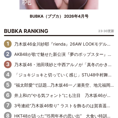
BUBKA（ブブカ） 2026年4月号
BUBKA RANKING
23:30更新
乃木坂46金川紗耶『rienda』26AW LOOKモデルに就任
AKB48が歌で魅せた新公演『夢のポップスター』 初日から全身全霊のステージ
乃木坂46・池田瑛紗と中西アルノが「真冬のかき氷」騒動で火花散らす！ 因縁の裏にあるのは、逆境をともに“凌”ぐ似た者同士の絆
「ジョキジョキと切っていく感じ」STU48中村舞、新しい挑戦は自らの手で
“福太郎愛”で話題…乃木坂46一ノ瀬美空、地元福岡『めんべい25周年トップサポーター』に就任
井上和の“やる気フォント”にも注目 乃木坂46が挑んだ書道パフォーマンスの舞台裏
3号連続“乃木坂46祭り” ラストを飾るのは賀喜遥香…5年ぶりの登場に「5年分大人になった私を見ていただけたら」
HKT48が語った“15周年本の思い出” 大食い特訓・守護霊企画・制服グラビア…盛りだくさんの裏話