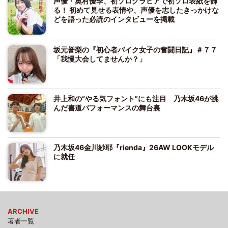
声優・奥村優季、初ソログラビアで初ソロ表紙を飾
る！ 初めて見せる表情や、声優を志したきっかけな
どを語った必読のインタビューを掲載
坂元誉梨の『初心者バイク女子の奮闘日記』＃７７
「我慢大会してませんか？」
井上和の“やる気フォント”にも注目 乃木坂46が挑
んだ書道パフォーマンスの舞台裏
乃木坂46金川紗耶『rienda』26AW LOOKモデル
に就任
ARCHIVE
著者一覧