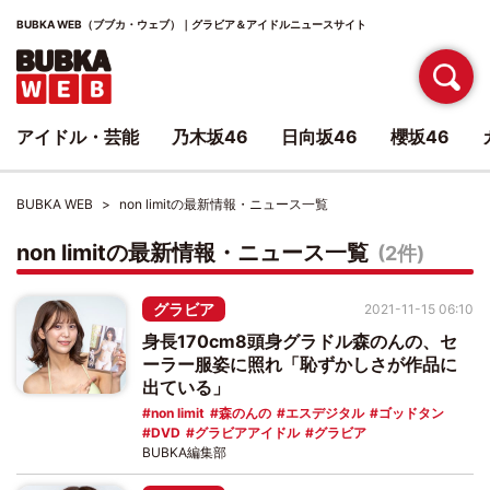
BUBKA WEB（ブブカ・ウェブ）｜グラビア＆アイドルニュースサイト
アイドル・芸能
乃木坂46
日向坂46
櫻坂46
BUBKA WEB
non limitの最新情報・ニュース一覧
non limitの最新情報・ニュース一覧
(2件)
グラビア
2021-11-15 06:10
身長170cm8頭身グラドル森のんの、セ
ーラー服姿に照れ「恥ずかしさが作品に
出ている」
non limit
森のんの
エスデジタル
ゴッドタン
DVD
グラビアアイドル
グラビア
BUBKA編集部