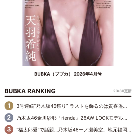
BUBKA（ブブカ） 2026年4月号
BUBKA RANKING
23:30更新
3号連続“乃木坂46祭り” ラストを飾るのは賀喜遥香…5年ぶりの登場に「5年分大人になった私を見ていただけたら」
乃木坂46金川紗耶『rienda』26AW LOOKモデルに就任
“福太郎愛”で話題…乃木坂46一ノ瀬美空、地元福岡『めんべい25周年トップサポーター』に就任