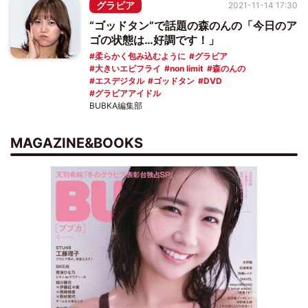
グラビア
2021-11-14 17:30
“ゴッドタン”で話題の森のんの「今日のア
ゴの状態は…好調です！」
柔らかく包み込むように
グラビア
大きいエビフライ
non limit
森のんの
エスデジタル
ゴッドタン
DVD
グラビアアイドル
BUBKA編集部
MAGAZINE&BOOKS