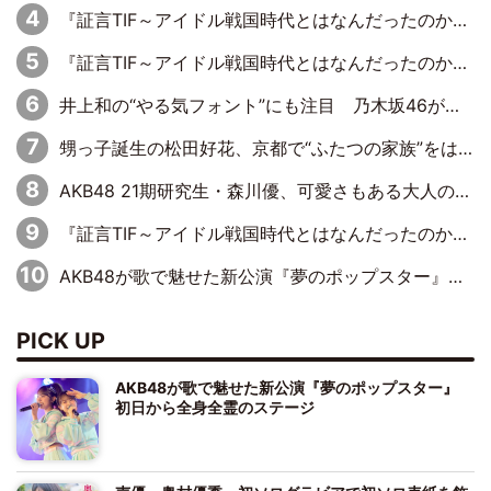
『証言TIF～アイドル戦国時代とはなんだったのか～』第6回：でんぱ組.inc・古川未鈴×相沢梨紗「『ハロプロやりたかったな』って言ったら、夢眠ねむさんに『てめえはでんぱ組．incなんだよ！』って肩パンされて(笑)」
『証言TIF～アイドル戦国時代とはなんだったのか～』第11回：私立恵比寿中学・真山りか×安本彩花「TIFで10年ぶりのキョンシーメイクをしたら、場を完全に引かせてしまって。時代が変わったんだなって」
井上和の“やる気フォント”にも注目 乃木坂46が挑んだ書道パフォーマンスの舞台裏
甥っ子誕生の松田好花、京都で“ふたつの家族”をはしご！ “母”黒谷友香に見送られ、“父”松岡昌宏とはハシゴ酒
AKB48 21期研究生・森川優、可愛さもある大人の女性に
『証言TIF～アイドル戦国時代とはなんだったのか～』第10回：さくら学院・武藤彩未×飯田らうら「正直、中3で辞めるというのを信じてなくて。そう言われてはいたけど、嘘でしょって」
AKB48が歌で魅せた新公演『夢のポップスター』 初日から全身全霊のステージ
PICK UP
AKB48が歌で魅せた新公演『夢のポップスター』
初日から全身全霊のステージ