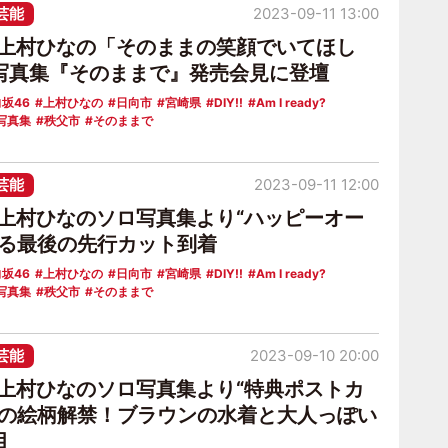
芸能
2023-09-11 13:00
6上村ひなの「そのままの笑顔でいてほし
写真集『そのままで』発売会見に登壇
坂46
上村ひなの
日向市
宮崎県
DIY!!
Am I ready?
写真集
秩父市
そのままで
芸能
2023-09-11 12:00
6上村ひなのソロ写真集より“ハッピーオー
れる最後の先行カット到着
坂46
上村ひなの
日向市
宮崎県
DIY!!
Am I ready?
写真集
秩父市
そのままで
芸能
2023-09-10 20:00
6上村ひなのソロ写真集より“特典ポストカ
後の絵柄解禁！ブラウンの水着と大人っぽい
目