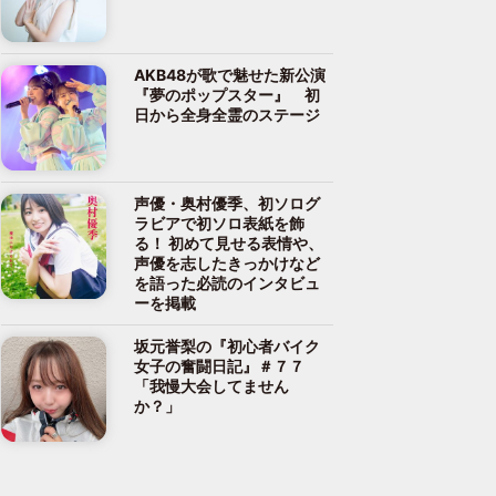
AKB48が歌で魅せた新公演
『夢のポップスター』 初
日から全身全霊のステージ
声優・奥村優季、初ソログ
ラビアで初ソロ表紙を飾
る！ 初めて見せる表情や、
声優を志したきっかけなど
を語った必読のインタビュ
ーを掲載
坂元誉梨の『初心者バイク
女子の奮闘日記』＃７７
「我慢大会してません
か？」