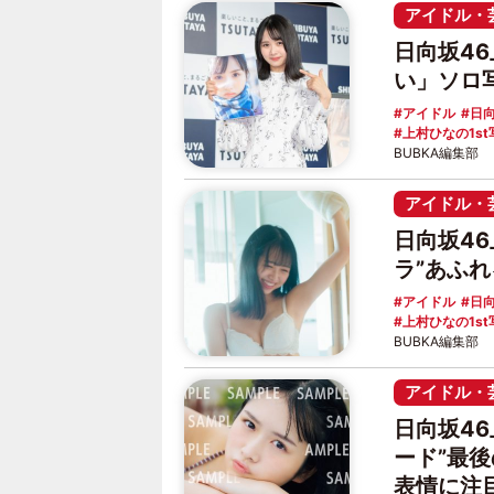
アイドル・
日向坂4
い」ソロ
アイドル
日向
上村ひなの1st
BUBKA編集部
アイドル・
日向坂4
ラ”あふ
アイドル
日向
上村ひなの1st
BUBKA編集部
アイドル・
日向坂4
ード”最
表情に注