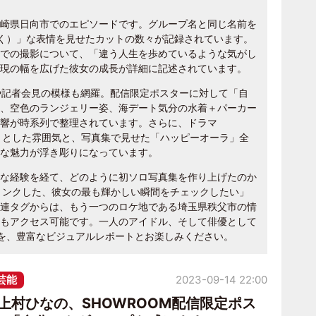
崎県日向市でのエピソードです。グループ名と同じ名前を
しく）」な表情を見せたカットの数々が記録されています。
での撮影について、「違う人生を歩めているような気がし
現の幅を広げた彼女の成長が詳細に記述されています。
信や記者会見の模様も網羅。配信限定ポスターに対して「自
、空色のランジェリー姿、海デート気分の水着＋パーカー
響が時系列で整理されています。さらに、ドラマ
びりとした雰囲気と、写真集で見せた「ハッピーオーラ」全
な魅力が浮き彫りになっています。
な経験を経て、どのように初ソロ写真集を作り上げたのか
とリンクした、彼女の最も輝かしい瞬間をチェックしたい」
連タグからは、もう一つのロケ地である埼玉県秩父市の情
もアクセス可能です。一人のアイドル、そして俳優として
跡を、豊富なビジュアルレポートとお楽しみください。
芸能
2023-09-14 22:00
上村ひなの、SHOWROOM配信限定ポス