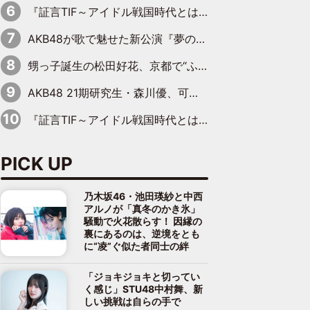
『証言TIF～アイドル戦国時代とはなんだったのか～』第11回：私立恵比寿中学・真山りか×安本彩花「TIFで10年ぶりのキョンシーメイクをしたら、場を完全に引かせてしまって。時代が変わったんだなって」
AKB48が歌で魅せた新公演『夢のポップスター』 初日から全身全霊のステージ
甥っ子誕生の松田好花、京都で“ふたつの家族”をはしご！ “母”黒谷友香に見送られ、“父”松岡昌宏とはハシゴ酒
AKB48 21期研究生・森川優、可愛さもある大人の女性に
『証言TIF～アイドル戦国時代とはなんだったのか～』第10回：さくら学院・武藤彩未×飯田らうら「正直、中3で辞めるというのを信じてなくて。そう言われてはいたけど、嘘でしょって」
PICK UP
乃木坂46・池田瑛紗と中西
アルノが「真冬のかき氷」
騒動で火花散らす！ 因縁の
裏にあるのは、逆境をとも
に“凌”ぐ似た者同士の絆
「ジョキジョキと切ってい
く感じ」STU48中村舞、新
しい挑戦は自らの手で