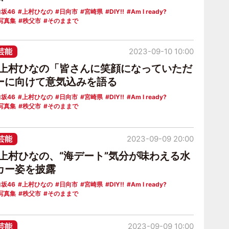
坂46
上村ひなの
日向市
宮崎県
DIY!!
Am I ready?
写真集
秩父市
そのままで
芸能
2023-09-10 10:00
6上村ひなの「皆さんに笑顔になっていただ
ーに向けて意気込みを語る
坂46
上村ひなの
日向市
宮崎県
DIY!!
Am I ready?
写真集
秩父市
そのままで
芸能
2023-09-09 20:00
6上村ひなの、“海デート”気分が味わえる水
カー姿を披露
坂46
上村ひなの
日向市
宮崎県
DIY!!
Am I ready?
写真集
秩父市
そのままで
芸能
2023-09-09 10:00