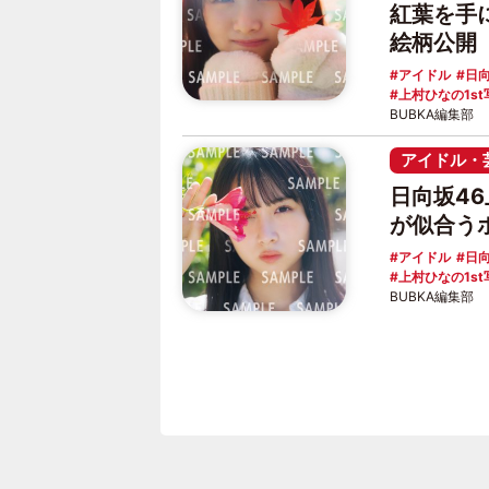
紅葉を手
絵柄公開
アイドル
日向
上村ひなの1st
BUBKA編集部
アイドル・
日向坂4
が似合う
アイドル
日向
上村ひなの1st
BUBKA編集部