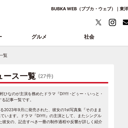
BUBKA WEB（ブブカ・ウェブ）｜
ー
グルメ
社会
ス一覧
ニュース一覧
(27件)
上村ひなのが主演を務めたドラマ『DIY!! -どぅー・いっと・
する記事一覧です。
2023年9月に発売された、彼女の1st写真集『そのまま
ています。ドラマ『DIY!!』の主演として、またシングル
躍進した彼女の、記念すべき一冊の制作過程や反響が詳しく紹介