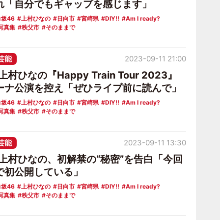
れ「自分でもギャップを感じます」
坂46
上村ひなの
日向市
宮崎県
DIY!!
Am I ready?
写真集
秩父市
そのままで
芸能
2023-09-11 21:00
村ひなの『Happy Train Tour 2023』
ーナ公演を控え「ぜひライブ前に読んで」
坂46
上村ひなの
日向市
宮崎県
DIY!!
Am I ready?
写真集
秩父市
そのままで
芸能
2023-09-11 13:30
6上村ひなの、初解禁の“秘密”を告白「今回
で初公開している」
坂46
上村ひなの
日向市
宮崎県
DIY!!
Am I ready?
写真集
秩父市
そのままで