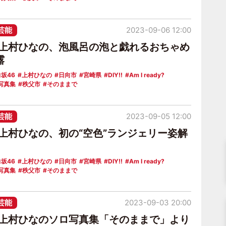
芸能
2023-09-06 12:00
6上村ひなの、泡風呂の泡と戯れるおちゃめ
露
坂46
上村ひなの
日向市
宮崎県
DIY!!
Am I ready?
写真集
秩父市
そのままで
芸能
2023-09-05 12:00
6上村ひなの、初の“空色”ランジェリー姿解
坂46
上村ひなの
日向市
宮崎県
DIY!!
Am I ready?
写真集
秩父市
そのままで
芸能
2023-09-03 20:00
6上村ひなのソロ写真集「そのままで」より