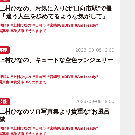
6上村ひなの、お気に入りは“日向市駅”で撮
枚「違う人生を歩めてるような気がして」
坂46
上村ひなの
日向市
宮崎県
DIY!!
Am I ready?
写真集
秩父市
そのままで
芸能
2023-09-08 12:00
6上村ひなの、キュートな空色ランジェリー
坂46
上村ひなの
日向市
宮崎県
DIY!!
Am I ready?
写真集
秩父市
そのままで
芸能
2023-09-06 18:00
6上村ひなのソロ写真集より貴重な“お風呂
禁
坂46
上村ひなの
日向市
宮崎県
DIY!!
Am I ready?
写真集
秩父市
そのままで