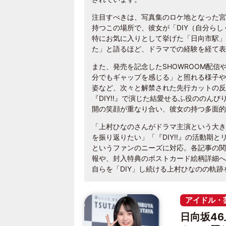
注目すべきは、写真集のロケ地となった宮
持つこの場所で、彼女が「DIY（自分ら
特にお気に入りとして挙げた「日向市駅」
た」と語るほど、ドラマでの経験を経て表
また、発売を記念したSHOWROOM配
分でもギャップを感じる」と照れる様子や
姿など、次々と解禁された先行カットの反
『DIY!!』で演じた結愛せるふ役ののん
開の笑顔が重なり合い、彼女の持つ多面的
「上村ひなのさんがドラマ主演という大き
を振り返りたい」「『DIY!!』の活動期
というファンのニーズに対応。各記事の関
報や、封入特典のポストカード絵柄詳細へ
自らを「DIY」し続ける上村ひなのの軌
アイドル・
日向坂46