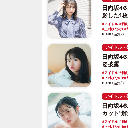
日向坂4
影した1
アイドル
日向
上村ひなの1st
BUBKA編集部
アイドル・
日向坂4
姿披露
アイドル
日向
上村ひなの1st
BUBKA編集部
アイドル・
日向坂4
カット”解
アイドル
日向
上村ひなの1st