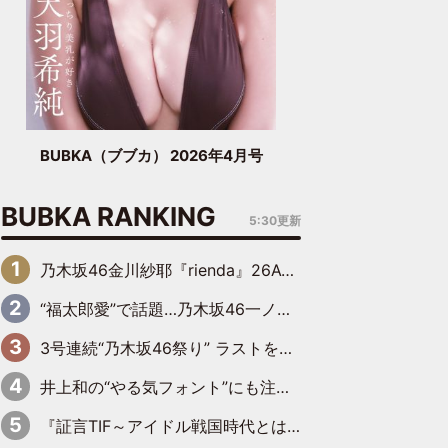
BUBKA（ブブカ） 2026年4月号
BUBKA RANKING
5:30更新
乃木坂46金川紗耶『rienda』26AW LOOKモデルに就任
“福太郎愛”で話題…乃木坂46一ノ瀬美空、地元福岡『めんべい25周年トップサポーター』に就任
3号連続“乃木坂46祭り” ラストを飾るのは賀喜遥香…5年ぶりの登場に「5年分大人になった私を見ていただけたら」
井上和の“やる気フォント”にも注目 乃木坂46が挑んだ書道パフォーマンスの舞台裏
『証言TIF～アイドル戦国時代とはなんだったのか～』第6回：でんぱ組.inc・古川未鈴×相沢梨紗「『ハロプロやりたかったな』って言ったら、夢眠ねむさんに『てめえはでんぱ組．incなんだよ！』って肩パンされて(笑)」