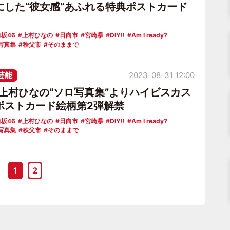
にした“彼女感”あふれる特典ポストカード
坂46
上村ひなの
日向市
宮崎県
DIY!!
Am I ready?
写真集
秩父市
そのままで
芸能
2023-08-31 12:00
6上村ひなの“ソロ写真集”よりハイビスカス
ポストカード絵柄第2弾解禁
坂46
上村ひなの
日向市
宮崎県
DIY!!
Am I ready?
写真集
秩父市
そのままで
1
2