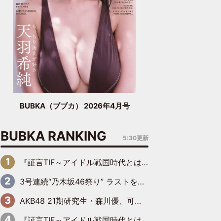
BUBKA（ブブカ） 2026年4月号
BUBKA RANKING
5:30更新
『証言TIF～アイドル戦国時代とはなんだったのか～』第6回：でんぱ組.inc・古川未鈴×相沢梨紗「『ハロプロやりたかったな』って言ったら、夢眠ねむさんに『てめえはでんぱ組．incなんだよ！』って肩パンされて(笑)」
3号連続“乃木坂46祭り” ラストを飾るのは賀喜遥香…5年ぶりの登場に「5年分大人になった私を見ていただけたら」
AKB48 21期研究生・森川優、可愛さもある大人の女性に
『証言TIF～アイドル戦国時代とはなんだったのか～』第11回：私立恵比寿中学・真山りか×安本彩花「TIFで10年ぶりのキョンシーメイクをしたら、場を完全に引かせてしまって。時代が変わったんだなって」