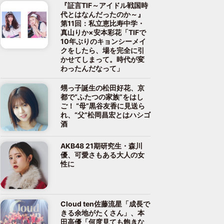
『証言TIF～アイドル戦国時
代とはなんだったのか～』
第11回：私立恵比寿中学・
真山りか×安本彩花「TIFで
10年ぶりのキョンシーメイ
クをしたら、場を完全に引
かせてしまって。時代が変
わったんだなって」
甥っ子誕生の松田好花、京
都で“ふたつの家族”をはし
ご！ “母”黒谷友香に見送ら
れ、“父”松岡昌宏とはハシゴ
酒
AKB48 21期研究生・森川
優、可愛さもある大人の女
性に
Cloud ten佐藤流星「成長で
きる余地がたくさん」、本
田高優「何度見ても飽きな