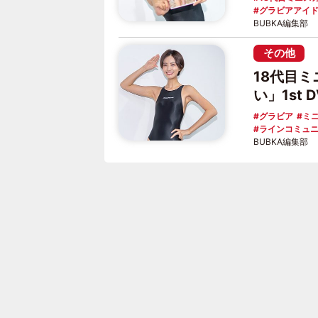
グラビアアイ
BUBKA編集部
その他
18代目
い」1st
グラビア
ミ
ラインコミュ
BUBKA編集部