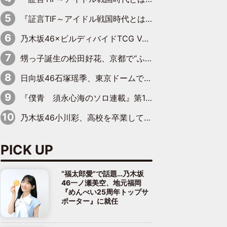
『証言TIF～アイドル戦国時代とはなんだったのか～』第10回：さくら学院・武藤彩未×飯田らうら「正直、中3で辞めるというのを信じてなくて。そう言われてはいたけど、嘘でしょって」
乃木坂46×ビルディバイドTCG Vol.2公開 賀喜遥香＆田村真佑が『京まふ』ステージに登壇
甥っ子誕生の松田好花、京都で“ふたつの家族”をはしご！ “母”黒谷友香に見送られ、“父”松岡昌宏とはハシゴ酒
日向坂46石塚瑶季、東京ドームで“観戦バレ”！ ナイツ・塙も認めた「巨人に詳しすぎるアイドル」は元VENUSスクール生で杉内コーチ推し⁉
『僕青 須永心海のソロ連載』第18回：「バーゲンセールハンターみうな inしまむら」編
乃木坂46小川彩、高校を卒業して初めてのグラビア「大人になった感じがしました(笑)」
PICK UP
“福太郎愛”で話題…乃木坂
46一ノ瀬美空、地元福岡
『めんべい25周年トップサ
ポーター』に就任