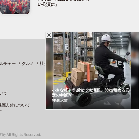
い公演に」
ルチャー
グルメ
社会
スポーツ
小さな軽トラ感覚で大活躍。30kg積める安
いて
定の4輪EV
PR(BLAZE)
保護方針について
ー
 All Rights Reserved.