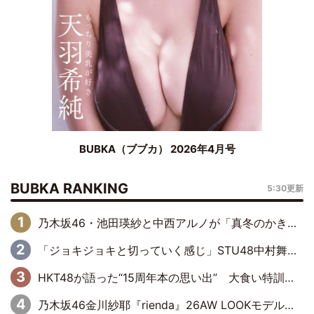
BUBKA（ブブカ） 2026年4月号
BUBKA RANKING
5:30更新
乃木坂46・池田瑛紗と中西アルノが「真冬のかき氷」騒動で火花散らす！ 因縁の裏にあるのは、逆境をともに“凌”ぐ似た者同士の絆
「ジョキジョキと切っていく感じ」STU48中村舞、新しい挑戦は自らの手で
HKT48が語った“15周年本の思い出” 大食い特訓・守護霊企画・制服グラビア…盛りだくさんの裏話
乃木坂46金川紗耶『rienda』26AW LOOKモデルに就任