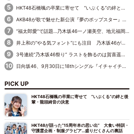
HKT48石橋颯の卒業に寄せて “いぶくる”の絆と後輩・龍頭綺音の決意
AKB48が歌で魅せた新公演『夢のポップスター』 初日から全身全霊のステージ
“福太郎愛”で話題…乃木坂46一ノ瀬美空、地元福岡『めんべい25周年トップサポーター』に就任
井上和の“やる気フォント”にも注目 乃木坂46が挑んだ書道パフォーマンスの舞台裏
3号連続“乃木坂46祭り” ラストを飾るのは賀喜遥香…5年ぶりの登場に「5年分大人になった私を見ていただけたら」
日向坂46、9月30日に18thシングル『イチャイチャ虫』の発売決定！ フォーメーションは『日向坂で会いましょう』にて発表
PICK UP
HKT48石橋颯の卒業に寄せて “いぶくる”の絆と後
輩・龍頭綺音の決意
HKT48が語った“15周年本の思い出” 大食い特訓・
守護霊企画・制服グラビア…盛りだくさんの裏話