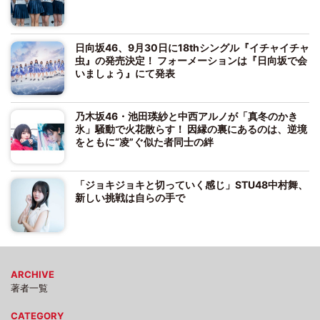
日向坂46、9月30日に18thシングル『イチャイチャ
虫』の発売決定！ フォーメーションは『日向坂で会
いましょう』にて発表
乃木坂46・池田瑛紗と中西アルノが「真冬のかき
氷」騒動で火花散らす！ 因縁の裏にあるのは、逆境
をともに“凌”ぐ似た者同士の絆
「ジョキジョキと切っていく感じ」STU48中村舞、
新しい挑戦は自らの手で
ARCHIVE
著者一覧
CATEGORY