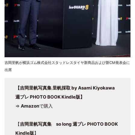
吉岡里帆が横浜ゴム株式会社スタッドレスタイヤ新商品および新CM発表会に
出席
【吉岡里帆写真集 里帆採取 by Asami Kiyokawa
週プレ PHOTO BOOK Kindle版】
⇒
Amazon
で購入
【
吉岡里帆写真集 so long 週プレ PHOTO BOOK
Kindle版
】