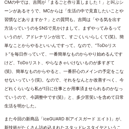
CMの中では、吉岡が「まるごと作り直しました！」と叫ぶシ
ーンがあるそうで、MCからは「生活の中で見直したいことや
習慣などありますか？」との質問も。吉岡は「やる気を出す
方法っていうのをSNSで見かけまして。まずやってみるって
いうのが、アドレナリンが出て、すごくいいらしくて(笑)。簡
単なことからやるといいんですって。なので、“ToDoリス
ト”を毎日作っていて、一番簡単なものからやり始めるんです
けど、ToDoリスト、やらなきゃいけないものが多すぎて
(笑)、簡単なものからやると、一番肝心のメインの予定をこな
せないっていう(笑)。なので、それをなんとか改善すべく、今
どれくらいなら私が1日に仕事とか用事済ませられるのかなっ
ていうので、今調整中です(笑)」と、多少苦笑いを含めて日常
生活を明かした。
また今回の新商品「iceGUARD 8(アイスガード エイト)」が、
新技術がたくさん詰め込まれたスタッドレスタイヤというこ