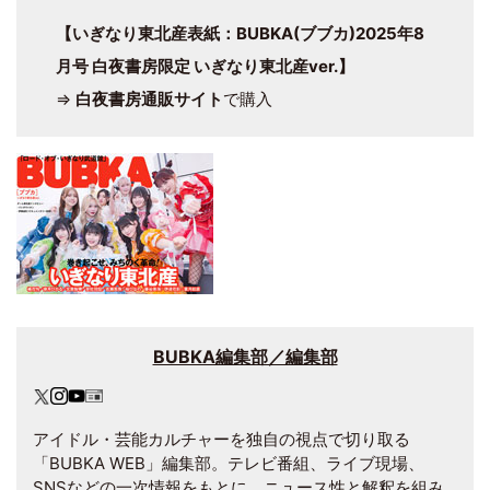
【
いぎなり東北産
表紙：BUBKA(
ブブカ
)2025年8
月号 白夜書房限定 いぎなり東北産ver.】
⇒
白夜書房通販サイト
で購入
BUBKA編集部／編集部
アイドル・芸能カルチャーを独自の視点で切り取る
「BUBKA WEB」編集部。テレビ番組、ライブ現場、
SNSなどの一次情報をもとに、ニュース性と解釈を組み