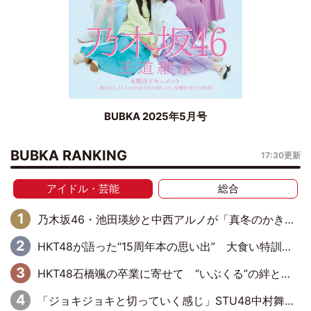
BUBKA 2025年5月号
BUBKA RANKING
17:30更新
アイドル・芸能
総合
乃木坂46・池田瑛紗と中西アルノが「真冬のかき氷」騒動で火花散らす！ 因縁の裏にあるのは、逆境をともに“凌”ぐ似た者同士の絆
HKT48が語った“15周年本の思い出” 大食い特訓・守護霊企画・制服グラビア…盛りだくさんの裏話
HKT48石橋颯の卒業に寄せて “いぶくる”の絆と後輩・龍頭綺音の決意
「ジョキジョキと切っていく感じ」STU48中村舞、新しい挑戦は自らの手で