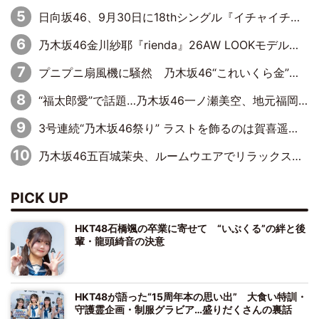
日向坂46、9月30日に18thシングル『イチャイチャ虫』の発売決定！ フォーメーションは『日向坂で会いましょう』にて発表
乃木坂46金川紗耶『rienda』26AW LOOKモデルに就任
プニプニ扇風機に騒然 乃木坂46“これいくら金”延長中は今回もわちゃわちゃ全開
“福太郎愛”で話題…乃木坂46一ノ瀬美空、地元福岡『めんべい25周年トップサポーター』に就任
3号連続“乃木坂46祭り” ラストを飾るのは賀喜遥香…5年ぶりの登場に「5年分大人になった私を見ていただけたら」
乃木坂46五百城茉央、ルームウエアでリラックス「今回のグラビアを見て成長を感じていただけるとうれしい」
PICK UP
HKT48石橋颯の卒業に寄せて “いぶくる”の絆と後
輩・龍頭綺音の決意
HKT48が語った“15周年本の思い出” 大食い特訓・
守護霊企画・制服グラビア…盛りだくさんの裏話