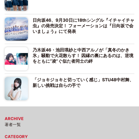
日向坂46、9月30日に18thシングル『イチャイチャ
虫』の発売決定！ フォーメーションは『日向坂で会
いましょう』にて発表
乃木坂46・池田瑛紗と中西アルノが「真冬のかき
氷」騒動で火花散らす！ 因縁の裏にあるのは、逆境
をともに“凌”ぐ似た者同士の絆
「ジョキジョキと切っていく感じ」STU48中村舞、
新しい挑戦は自らの手で
ARCHIVE
著者一覧
CATEGORY