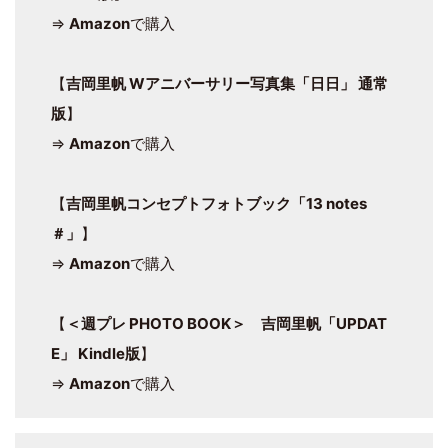
⇒
Amazon
で購入
【
吉岡里帆 Wアニバーサリー写真集「日日」 通常
版
】
⇒
Amazon
で購入
【
吉岡里帆コンセプトフォトブック「13 notes
＃」
】
⇒
Amazon
で購入
【
＜週プレ PHOTO BOOK＞ 吉岡里帆「UPDAT
E」 Kindle版
】
⇒
Amazon
で購入