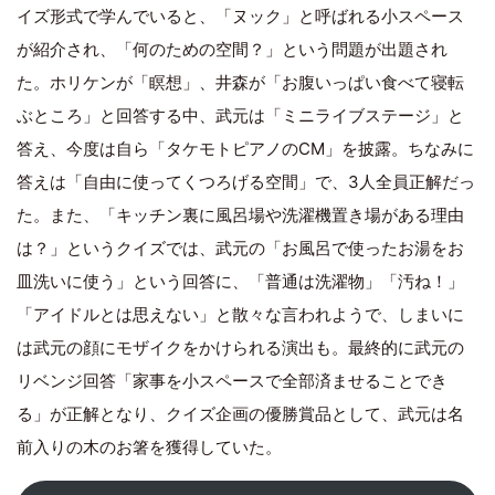
イズ形式で学んでいると、「ヌック」と呼ばれる小スペース
が紹介され、「何のための空間？」という問題が出題され
た。ホリケンが「瞑想」、井森が「お腹いっぱい食べて寝転
ぶところ」と回答する中、武元は「ミニライブステージ」と
答え、今度は自ら「タケモトピアノのCM」を披露。ちなみに
答えは「自由に使ってくつろげる空間」で、3人全員正解だっ
た。また、「キッチン裏に風呂場や洗濯機置き場がある理由
は？」というクイズでは、武元の「お風呂で使ったお湯をお
皿洗いに使う」という回答に、「普通は洗濯物」「汚ね！」
「アイドルとは思えない」と散々な言われようで、しまいに
は武元の顔にモザイクをかけられる演出も。最終的に武元の
リベンジ回答「家事を小スペースで全部済ませることでき
る」が正解となり、クイズ企画の優勝賞品として、武元は名
前入りの木のお箸を獲得していた。