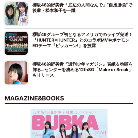
櫻坂46的野美青「底辺の人間なんで」“自虐勝負”で
後輩・松本和子を一蹴
櫻坂46グループ初となるアメリカでのライブ完遂！
『HUNTER×HUNTER』とのコラボMVやポケモン
EDテーマ『ピッカーン!』を披露
櫻坂46的野美青『週刊少年マガジン』表紙＆巻頭を
飾る…センターを務める12thSG「Make or Break」
もリリース
MAGAZINE&BOOKS