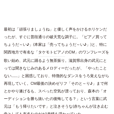
最初は「頑張りましょうね」と優しく声をかけるホリケンだ
ったが、すぐに普段通りの破天荒な調子に。「ピアノ買って
ちょうだ～い♪」(本家は「売ってちょうだ～い♪」)と、特に
関西地方で有名な「
タケモトピアノ
のCM」のワンフレーズを
歌い始め、武元に踊るよう無茶振り。滋賀県出身の武元にと
っては聞きなじみのあるメロディーだったが、「やったこと
ない……」と困惑しており、特徴的なダンスをうろ覚えながら
再現していく。CM最後の決めゼリフ「そのと～り♪」まで何
とかやり遂げるも、スベった空気が漂っており、森本の「オ
ーディションを勝ち抜いたの後悔してる？」という言葉に武
元は「もう帰りたいです」と泣きそうな(赤ちゃんが泣き止む
曲としても有名なのだが)表情を浮かべていた。