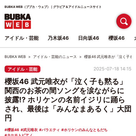
BUBKA WEB（ブブカ・ウェブ）｜グラビア＆アイドルニュースサイト
アイドル・芸能
乃木坂46
日向坂46
櫻坂46
BUBKA WEB
アイドル・芸能のニュース
櫻坂46 武元唯衣が「泣く子も
2025-07-18 14:15
アイドル・芸能
櫻坂46 武元唯衣が「泣く子も黙る」
関西のお茶の間ソングを涙ながらに
披露!? ホリケンの名前イジリに踊ら
され、最後は「みんなまあるく」大団
円
櫻坂46
武元唯衣
バラエティ
ホリケンのみんなともだち
タケモトピアノ