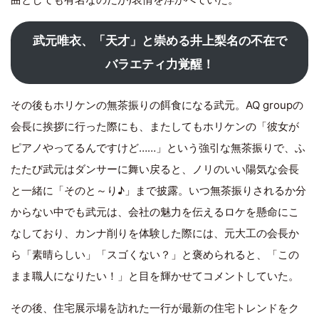
武元唯衣、「天才」と崇める井上梨名の不在で
バラエティ力覚醒！
その後もホリケンの無茶振りの餌食になる武元。AQ groupの
会長に挨拶に行った際にも、またしてもホリケンの「彼女が
ピアノやってるんですけど……」という強引な無茶振りで、ふ
たたび武元はダンサーに舞い戻ると、ノリのいい陽気な会長
と一緒に「そのと～り♪」まで披露。いつ無茶振りされるか分
からない中でも武元は、会社の魅力を伝えるロケを懸命にこ
なしており、カンナ削りを体験した際には、元大工の会長か
ら「素晴らしい」「スゴくない？」と褒められると、「この
まま職人になりたい！」と目を輝かせてコメントしていた。
その後、住宅展示場を訪れた一行が最新の住宅トレンドをク