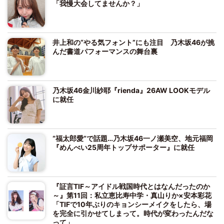
「我慢大会してませんか？」
井上和の“やる気フォント”にも注目 乃木坂46が挑
んだ書道パフォーマンスの舞台裏
乃木坂46金川紗耶『rienda』26AW LOOKモデル
に就任
“福太郎愛”で話題…乃木坂46一ノ瀬美空、地元福岡
『めんべい25周年トップサポーター』に就任
『証言TIF～アイドル戦国時代とはなんだったのか
～』第11回：私立恵比寿中学・真山りか×安本彩花
「TIFで10年ぶりのキョンシーメイクをしたら、場
を完全に引かせてしまって。時代が変わったんだな
って」