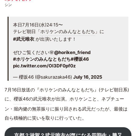
シン
本日7月16日(水)24:15〜
テレビ朝日「
ホリケンのみんなともだち
」に
#武元唯衣
が出演いたします！
ぜひご覧ください🌸
@horiken_friend
#ホリケンのみんなともだち
#櫻坂46
pic.twitter.com/Ol3DF0pf0z
— 櫻坂46 (@sakurazaka46)
July 16, 2025
7月16日放送の『ホリケンのみんなともだち』(テレビ朝日系)
に、
櫻坂46
の
武元唯衣
が出演。ホリケンこと、ネプチュー
ン・堀内健の無茶振りに振り回される武元だったが、最後は
自ら積極的に笑いを取りに行っていた。
京都？滋賀？武元唯衣が気になる四期生・勝又