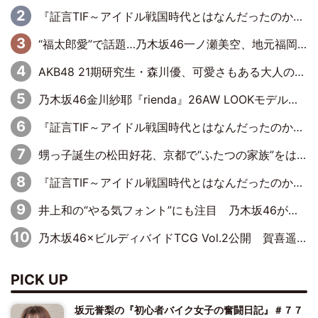
『証言TIF～アイドル戦国時代とはなんだったのか～』第6回：でんぱ組.inc・古川未鈴×相沢梨紗「『ハロプロやりたかったな』って言ったら、夢眠ねむさんに『てめえはでんぱ組．incなんだよ！』って肩パンされて(笑)」
“福太郎愛”で話題…乃木坂46一ノ瀬美空、地元福岡『めんべい25周年トップサポーター』に就任
AKB48 21期研究生・森川優、可愛さもある大人の女性に
乃木坂46金川紗耶『rienda』26AW LOOKモデルに就任
『証言TIF～アイドル戦国時代とはなんだったのか～』第11回：私立恵比寿中学・真山りか×安本彩花「TIFで10年ぶりのキョンシーメイクをしたら、場を完全に引かせてしまって。時代が変わったんだなって」
甥っ子誕生の松田好花、京都で“ふたつの家族”をはしご！ “母”黒谷友香に見送られ、“父”松岡昌宏とはハシゴ酒
『証言TIF～アイドル戦国時代とはなんだったのか～』第10回：さくら学院・武藤彩未×飯田らうら「正直、中3で辞めるというのを信じてなくて。そう言われてはいたけど、嘘でしょって」
井上和の“やる気フォント”にも注目 乃木坂46が挑んだ書道パフォーマンスの舞台裏
乃木坂46×ビルディバイドTCG Vol.2公開 賀喜遥香＆田村真佑が『京まふ』ステージに登壇
PICK UP
坂元誉梨の『初心者バイク女子の奮闘日記』＃７７