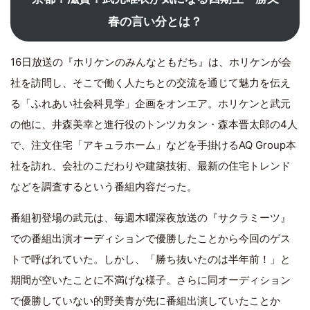
春の言い分とは？
16日放送の『ホリケンのみんなともだち』は、ホリケンが会
社を訪問し、そこで働く人たちとの交流を通じて魅力を伝え
る「ふれあい社会科見学」企画をオンエア。ホリケンと武元
の他に、井森美幸と進行役のトンツカタン・森本晋太郎の4人
で、注文住宅「アキュラホーム」などを手掛けるAQ Group本
社を訪れ、会社のこだわりや建築技術、最新の住宅トレンド
などを調査するという番組内容だった。
番組初登場の武元は、毎週木曜深夜放送の『サクラミーツ』
での番組出演オーディションで優勝したことから今回のゲス
トで呼ばれていた。しかし、「勝ち抜いたのは半年前！」と
期間が空いたことに不満げな様子。さらに同オーディション
で優勝していない的野美青が先に番組出演していたことか