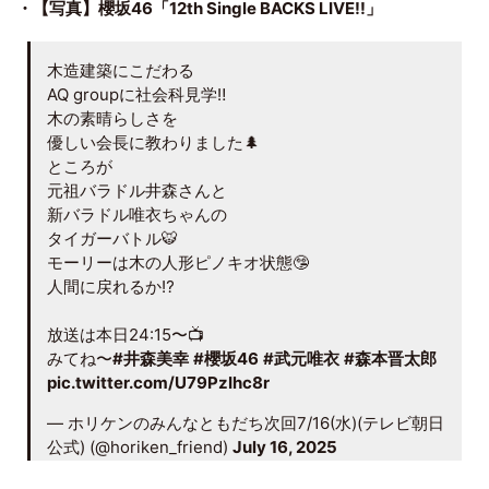
・【写真】櫻坂46「12th Single BACKS LIVE!!」
木造建築にこだわる
AQ groupに社会科見学‼️
木の素晴らしさを
優しい会長に教わりました🌲
ところが
元祖バラドル井森さんと
新バラドル唯衣ちゃんの
タイガーバトル🐯
モーリーは木の人形ピノキオ状態🤥
人間に戻れるか⁉️
放送は本日24:15〜📺
みてね〜
#井森美幸
#櫻坂46
#武元唯衣
#森本晋太郎
pic.twitter.com/U79PzIhc8r
— ホリケンのみんなともだち次回7/16(水)(テレビ朝日
公式) (@horiken_friend)
July 16, 2025