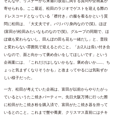
そんな中、リスナーから来週の放送に関する質問や企画案が
寄せられる。ここ最近、松田のラジオでゲストを迎える際の
ドレスコードとなっている「襟付き」の服を着るかという質
問に松田は、「大丈夫です。バリバリ身内なので(笑)。ほぼ
(富田が)松田みたいなものなので(笑)。グループの同期で、ほ
ぼ歳も変わらないし、田んぼの田も花も一緒だし」と、普段
と変わらない雰囲気で迎えるとのこと。「お2人は長い付き合
いなので、面と向かって褒め合いをしてほしいです」という
企画案には、「これだけはしないかもな。褒め合いか……、ち
ょっと気まずくなりそうかも」と改まってやるには気恥ずか
しい様子だった。
一方、松田が考えていた企画は、富田が以前からやりたがっ
ているというたこ焼きパーティー。先日大阪万博に行った際
に松田がたこ焼き粉を購入済で、富田がたこ焼き器を持って
いるとのこと。これまで蟹や蕎麦、クリスマス直前にはチキ