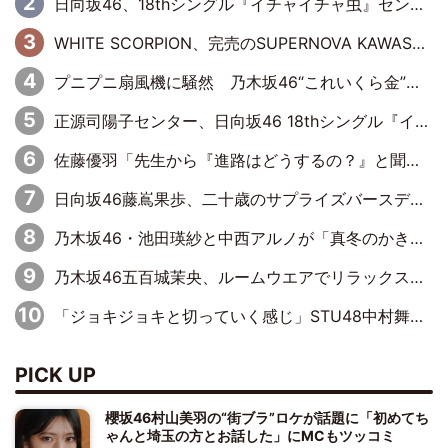
日向坂46、18thシングル『イチャイチャ虫』センターは正源司陽子に決定& 佐藤優羽や平岡海月など、“ひなた坂46”からの選抜入りも注目！
WHITE SCORPION、完売のSUPERNOVA KAWASAKIで沸いた“着席型LIVE” 『BASE Live #16』昼公演リポート
プニプニ扇風機に騒然 乃木坂46“これいくら金”延長中は今回もわちゃわちゃ全開
正源司陽子センター、日向坂46 18thシングル『イチャイチャ虫』新ビジュアル公開
佐藤優羽「先生から『進路はどうするの？』と聞かれて。『実は……』とXのトレンドで1位になっているスマホを見せました」【日向坂46『五期生LIVE』開催記念 五期生“変革”ドキュメンタリー③】
日向坂46藤嶌果歩、二十歳のサプライズバースデーに大喜び「頼られる先輩になれるように努力していきたい」
乃木坂46・池田瑛紗と中西アルノが「真冬のかき氷」騒動で火花散らす！ 因縁の裏にあるのは、逆境をともに“凌”ぐ似た者同士の絆
乃木坂46五百城茉央、ルームウエアでリラックス「今回のグラビアを見て成長を感じていただけるとうれしい」
「ジョキジョキと切っていく感じ」STU48中村舞、新しい挑戦は自らの手で
PICK UP
櫻坂46村山美羽の“街ブラ”ロケが話題に「初めてち
ゃんと埼玉の方とお話した」にMCもツッコミ