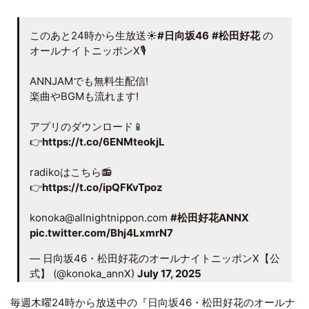
このあと24時から生放送☀️
#日向坂46
#松田好花
の
オールナイトニッポンX🎙️
ANNJAMでも無料生配信!
楽曲やBGMも流れます!
アプリのダウンロード📱
👉
https://t.co/6ENMteokjL
radikoはこちら📻
👉
https://t.co/ipQFKvTpoz
konoka@allnightnippon.com
#松田好花ANNX
pic.twitter.com/Bhj4LxmrN7
— 日向坂46・松田好花のオールナイトニッポンX【公
式】 (@konoka_annX)
July 17, 2025
毎週木曜24時から放送中の『
日向坂46
・
松田好花
のオールナ