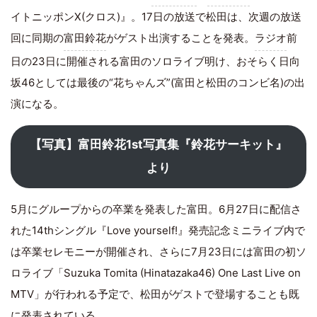
イトニッポンX(クロス)』。17日の放送で松田は、次週の放送
回に同期の
富田鈴花
がゲスト出演することを発表。
ラジオ
前
日の23日に開催される富田のソロライブ明け、おそらく日向
坂46としては最後の“花ちゃんズ”(富田と松田のコンビ名)の出
演になる。
【写真】富田鈴花1st写真集『鈴花サーキット』
より
5月にグループからの卒業を発表した富田。6月27日に配信さ
れた14thシングル『Love yourself!』発売記念ミニライブ内で
は卒業セレモニーが開催され、さらに7月23日には富田の初ソ
ロライブ「Suzuka Tomita (Hinatazaka46) One Last Live on
MTV」が行われる予定で、松田がゲストで登場することも既
に発表されている。