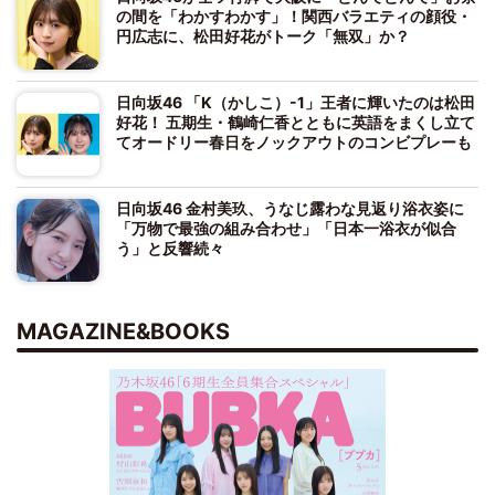
の間を「わかすわかす」！関西バラエティの顔役・
円広志に、松田好花がトーク「無双」か？
日向坂46 「K（かしこ）-1」王者に輝いたのは松田
好花！ 五期生・鶴崎仁香とともに英語をまくし立て
てオードリー春日をノックアウトのコンビプレーも
日向坂46 金村美玖、うなじ露わな見返り浴衣姿に
「万物で最強の組み合わせ」「日本一浴衣が似合
う」と反響続々
MAGAZINE&BOOKS