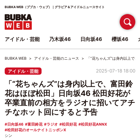
BUBKA WEB（ブブカ・ウェブ）｜グラビア＆アイドルニュースサイト
アイドル・芸能
乃木坂46
日向坂46
櫻坂46
BUBKA WEB
アイドル・芸能のニュース
「“花ちゃんズ”は身内以上で
2025-07-18 18:00
アイドル・芸能
「“花ちゃんズ”は身内以上で、富田鈴
花はほぼ松田」日向坂46 松田好花が
卒業直前の相方をラジオに招いてアチ
チなホット回にすると予告
日向坂46
富田鈴花
ラジオ
松田好花
松田好花ANNX
松田好花のオールナイトニッポンX
シン