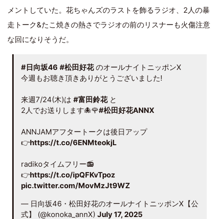
メントしていた。花ちゃんズのラストを飾るラジオ、2人の暴
走トーク&たこ焼きの熱さでラジオの前のリスナーも火傷注意
な回になりそうだ。
#日向坂46
#松田好花
のオールナイトニッポンX
今週もお聴き頂きありがとうございました!
来週7/24(木)は
#富田鈴花
と
2人でお送りします🐙🌹
#松田好花ANNX
ANNJAMアフタートークは後日アップ
👉
https://t.co/6ENMteokjL
radikoタイムフリー📻
👉
https://t.co/ipQFKvTpoz
pic.twitter.com/MovMzJt9WZ
— 日向坂46・松田好花のオールナイトニッポンX【公
式】 (@konoka_annX)
July 17, 2025