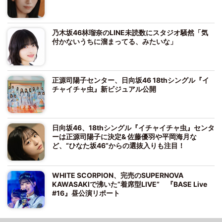
乃木坂46林瑠奈のLINE未読数にスタジオ騒然「気
付かないうちに溜まってる、みたいな」
正源司陽子センター、日向坂46 18thシングル『イ
チャイチャ虫』新ビジュアル公開
日向坂46、18thシングル『イチャイチャ虫』センタ
ーは正源司陽子に決定& 佐藤優羽や平岡海月な
ど、“ひなた坂46”からの選抜入りも注目！
WHITE SCORPION、完売のSUPERNOVA
KAWASAKIで沸いた“着席型LIVE” 『BASE Live
#16』昼公演リポート