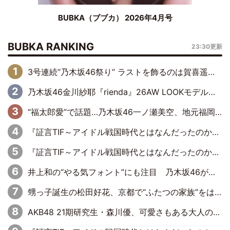
BUBKA（ブブカ） 2026年4月号
BUBKA RANKING
23:30更新
3号連続“乃木坂46祭り” ラストを飾るのは賀喜遥香…5年ぶりの登場に「5年分大人になった私を見ていただけたら」
乃木坂46金川紗耶『rienda』26AW LOOKモデルに就任
“福太郎愛”で話題…乃木坂46一ノ瀬美空、地元福岡『めんべい25周年トップサポーター』に就任
『証言TIF～アイドル戦国時代とはなんだったのか～』第6回：でんぱ組.inc・古川未鈴×相沢梨紗「『ハロプロやりたかったな』って言ったら、夢眠ねむさんに『てめえはでんぱ組．incなんだよ！』って肩パンされて(笑)」
『証言TIF～アイドル戦国時代とはなんだったのか～』第11回：私立恵比寿中学・真山りか×安本彩花「TIFで10年ぶりのキョンシーメイクをしたら、場を完全に引かせてしまって。時代が変わったんだなって」
井上和の“やる気フォント”にも注目 乃木坂46が挑んだ書道パフォーマンスの舞台裏
甥っ子誕生の松田好花、京都で“ふたつの家族”をはしご！ “母”黒谷友香に見送られ、“父”松岡昌宏とはハシゴ酒
AKB48 21期研究生・森川優、可愛さもある大人の女性に