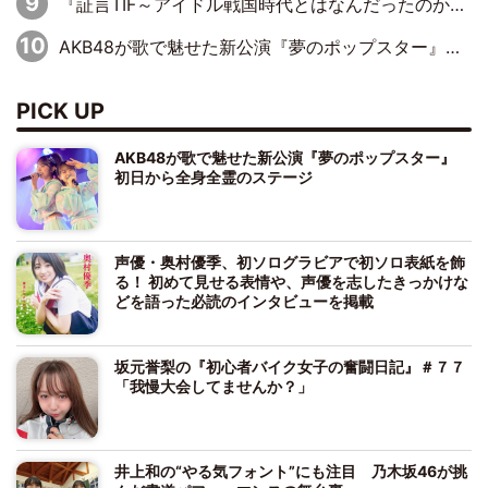
『証言TIF～アイドル戦国時代とはなんだったのか～』第10回：さくら学院・武藤彩未×飯田らうら「正直、中3で辞めるというのを信じてなくて。そう言われてはいたけど、嘘でしょって」
AKB48が歌で魅せた新公演『夢のポップスター』 初日から全身全霊のステージ
PICK UP
AKB48が歌で魅せた新公演『夢のポップスター』
初日から全身全霊のステージ
声優・奥村優季、初ソログラビアで初ソロ表紙を飾
る！ 初めて見せる表情や、声優を志したきっかけな
どを語った必読のインタビューを掲載
坂元誉梨の『初心者バイク女子の奮闘日記』＃７７
「我慢大会してませんか？」
井上和の“やる気フォント”にも注目 乃木坂46が挑