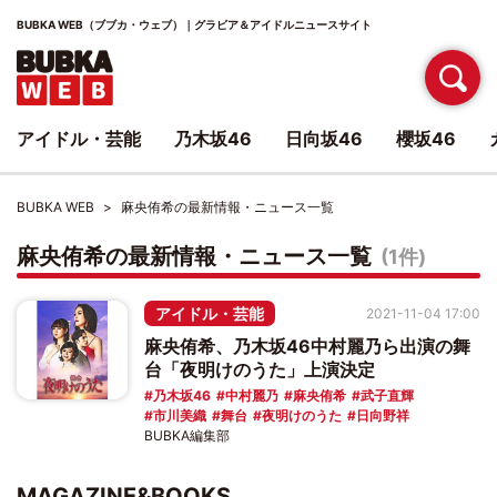
BUBKA WEB（ブブカ・ウェブ）｜グラビア＆アイドルニュースサイト
アイドル・芸能
乃木坂46
日向坂46
櫻坂46
BUBKA WEB
麻央侑希の最新情報・ニュース一覧
麻央侑希の最新情報・ニュース一覧
(1件)
アイドル・芸能
2021-11-04 17:00
麻央侑希、乃木坂46中村麗乃ら出演の舞
台「夜明けのうた」上演決定
乃木坂46
中村麗乃
麻央侑希
武子直輝
市川美織
舞台
夜明けのうた
日向野祥
BUBKA編集部
MAGAZINE&BOOKS