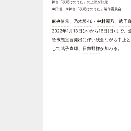
舞台「夜明けのうた」の上演が決定
©日活 ©舞台「夜明けのうた」製作委員会
麻央侑希
、
乃木坂46
・
中村麗乃
、
武子
2022年1月13日(木)から16日(日)ま
急事態宣言発出に伴い残念ながら中止と
して武子直輝、
日向野祥
が加わる。