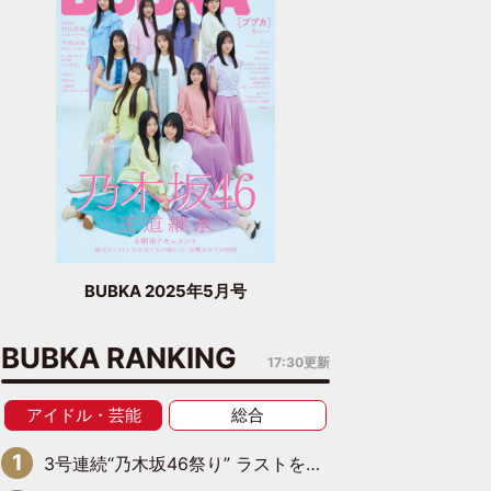
BUBKA 2025年5月号
BUBKA RANKING
17:30更新
アイドル・芸能
総合
3号連続“乃木坂46祭り” ラストを飾るのは賀喜遥香…5年ぶりの登場に「5年分大人になった私を見ていただけたら」