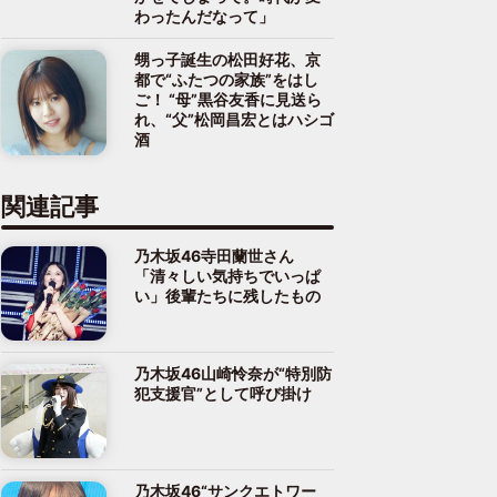
わったんだなって」
甥っ子誕生の松田好花、京
都で“ふたつの家族”をはし
ご！ “母”黒谷友香に見送ら
れ、“父”松岡昌宏とはハシゴ
酒
関連記事
乃木坂46寺田蘭世さん
「清々しい気持ちでいっぱ
い」後輩たちに残したもの
乃木坂46山崎怜奈が“特別防
犯支援官”として呼び掛け
乃木坂46“サンクエトワー