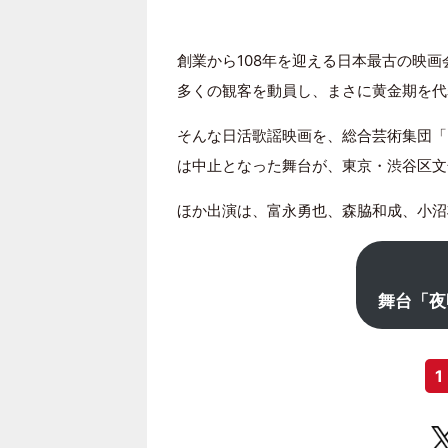
創業から108年を迎える日本最古の映
多くの観客を動員し、まさに黄金期を代
そんな日活歌謡映画を、総合芸術集団「
は中止となった舞台が、東京・渋谷区文
ほか出演は、富永勇也、森脇和成、小沼将太
舞台「夜
1