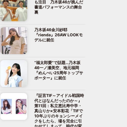
も注目 乃木坂46が挑んだ
書道パフォーマンスの舞台
裏
乃木坂46金川紗耶
『rienda』26AW LOOKモ
デルに就任
“福太郎愛”で話題…乃木坂
46一ノ瀬美空、地元福岡
『めんべい25周年トップサ
ポーター』に就任
『証言TIF～アイドル戦国時
代とはなんだったのか～』
第11回：私立恵比寿中学・
真山りか×安本彩花「TIFで
10年ぶりのキョンシーメイ
クをしたら、場を完全に引
かせてしまって。時代が変