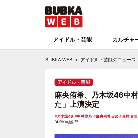
アイドル・芸能
カルチャ
BUBKA WEB
アイドル・芸能のニュース
アイドル・芸能
麻央侑希、乃木坂46中
た」上演決定
乃木坂46
中村麗乃
麻央侑希
武子直輝
市
BUBKA編集部