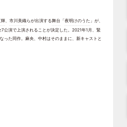
直輝
、
市川美織
らが出演する
舞台
「
夜明けのうた
」が、
で、全7公演で上演されることが決定した。2021年1月、緊
なった同作。麻央、中村はそのままに、新キャストと