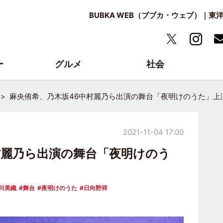
BUBKA WEB（ブブカ・ウェブ）｜
ー
グルメ
社会
麻央侑希、乃木坂46中村麗乃ら出演の舞台「夜明けのうた」上
2021-11-04 17:00
村麗乃ら出演の舞台「夜明けのう
川美織
舞台
夜明けのうた
日向野祥