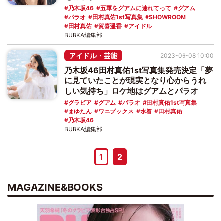
乃木坂46
五軍をグアムに連れてって
グアム
パラオ
田村真佑1st写真集
SHOWROOM
田村真佑
賀喜遥香
アイドル
BUBKA編集部
アイドル・芸能
2023-06-08 10:00
乃木坂46田村真佑1st写真集発売決定「夢
に見ていたことが現実となり心からうれ
しい気持ち」ロケ地はグアムとパラオ
グラビア
グアム
パラオ
田村真佑1st写真集
まゆたん
ワニブックス
水着
田村真佑
乃木坂46
BUBKA編集部
1
2
MAGAZINE&BOOKS