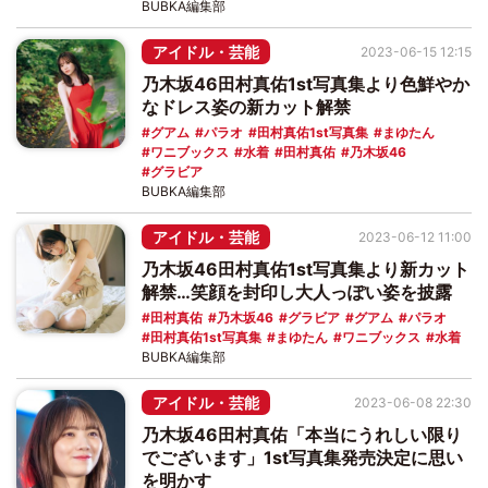
BUBKA編集部
アイドル・芸能
2023-06-15 12:15
乃木坂46田村真佑1st写真集より色鮮やか
なドレス姿の新カット解禁
グアム
パラオ
田村真佑1st写真集
まゆたん
ワニブックス
水着
田村真佑
乃木坂46
グラビア
BUBKA編集部
アイドル・芸能
2023-06-12 11:00
乃木坂46田村真佑1st写真集より新カット
解禁…笑顔を封印し大人っぽい姿を披露
田村真佑
乃木坂46
グラビア
グアム
パラオ
田村真佑1st写真集
まゆたん
ワニブックス
水着
BUBKA編集部
アイドル・芸能
2023-06-08 22:30
乃木坂46田村真佑「本当にうれしい限り
でございます」1st写真集発売決定に思い
を明かす