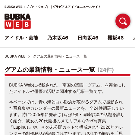
BUBKA WEB（ブブカ・ウェブ）｜グラビア＆アイドルニュースサイト
アイドル・芸能
乃木坂46
日向坂46
櫻坂46
BUBKA WEB
グアムの最新情報・ニュース一覧
グアムの最新情報・ニュース一覧
(24件)
BUBKA Webに掲載された、南国の楽園「グアム」を舞台にし
たアイドルや俳優の活動に関連する記事一覧です。
本ページでは、青い海と白い砂浜が広がるグアムで撮影され
た写真集やカレンダーの最新ニュースを、全24件網羅してい
ます。特に2025年に発表された俳優・岡崎紗絵の話題を詳し
く紹介。彼女の20代最後のメモリアルな2nd写真集
『Lupinus』や、その未公開カットで構成された2026年カレ
ンダーの制作秘話が記録されています。現地での撮影を「思