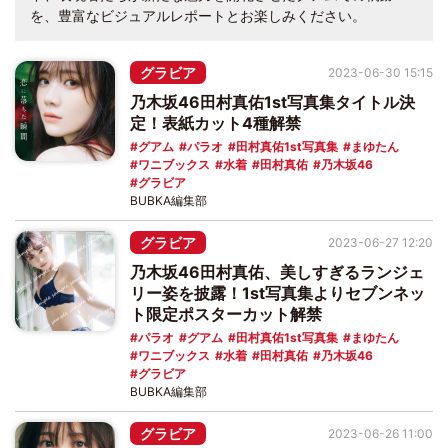
を、豊富なビジュアルレポートとお楽しみください。
グラビア
2023-06-30 15:15
乃木坂46田村真佑1st写真集タイトル決
定！表紙カット4種解禁
グアム
パラオ
田村真佑1st写真集
まゆたん
ワニブックス
水着
田村真佑
乃木坂46
グラビア
BUBKA編集部
グラビア
2023-06-27 12:20
乃木坂46田村真佑、美しすぎるランジェ
リー姿を披露！1st写真集よりセブンネッ
ト限定ポスターカット解禁
パラオ
グアム
田村真佑1st写真集
まゆたん
ワニブックス
水着
田村真佑
乃木坂46
グラビア
BUBKA編集部
グラビア
2023-06-26 11:00