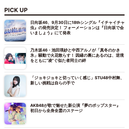
PICK UP
日向坂46、9月30日に18thシングル『イチャイチャ
虫』の発売決定！ フォーメーションは『日向坂で会
いましょう』にて発表
乃木坂46・池田瑛紗と中西アルノが「真冬のかき
氷」騒動で火花散らす！ 因縁の裏にあるのは、逆境
をともに“凌”ぐ似た者同士の絆
「ジョキジョキと切っていく感じ」STU48中村舞、
新しい挑戦は自らの手で
AKB48が歌で魅せた新公演『夢のポップスター』
初日から全身全霊のステージ