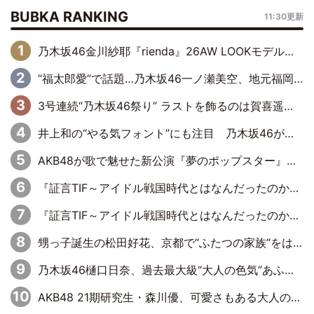
BUBKA RANKING
11:30更新
乃木坂46金川紗耶『rienda』26AW LOOKモデルに就任
“福太郎愛”で話題…乃木坂46一ノ瀬美空、地元福岡『めんべい25周年トップサポーター』に就任
3号連続“乃木坂46祭り” ラストを飾るのは賀喜遥香…5年ぶりの登場に「5年分大人になった私を見ていただけたら」
井上和の“やる気フォント”にも注目 乃木坂46が挑んだ書道パフォーマンスの舞台裏
AKB48が歌で魅せた新公演『夢のポップスター』 初日から全身全霊のステージ
『証言TIF～アイドル戦国時代とはなんだったのか～』第6回：でんぱ組.inc・古川未鈴×相沢梨紗「『ハロプロやりたかったな』って言ったら、夢眠ねむさんに『てめえはでんぱ組．incなんだよ！』って肩パンされて(笑)」
『証言TIF～アイドル戦国時代とはなんだったのか～』第11回：私立恵比寿中学・真山りか×安本彩花「TIFで10年ぶりのキョンシーメイクをしたら、場を完全に引かせてしまって。時代が変わったんだなって」
甥っ子誕生の松田好花、京都で“ふたつの家族”をはしご！ “母”黒谷友香に見送られ、“父”松岡昌宏とはハシゴ酒
乃木坂46樋口日奈、過去最大級“大人の色気”あふれる入浴姿披露
AKB48 21期研究生・森川優、可愛さもある大人の女性に