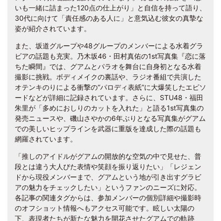
いも一緒に詰まった120点の仕上がり」と自信を持って語り、
30代に向けて「責任感のある人に」と意気込む彼女の真摯な
姿が紹介されています。
また、坂道グループや48グループのメンバーによる水着グラ
ビアの話題も充実。乃木坂46・田村真佑の1st写真集『恋に落
ちた瞬間』では、グアムとパラオを舞台に自身初となる水着
撮影に挑戦。ボディメイクの裏話や、ラジオ番組で共演した
オテンキのりによる衝撃の“パロディ表紙”に大爆笑したエピソ
ードなどが詳細に記録されています。さらに、STU48・福田
朱里が「多めにおしりのカットを入れた」と語る1st写真集の
発売ニュースや、磯山さやかの6年ぶりとなる写真集がグアム
での美しいヒップラインを武器に重版を達成した際の話題も
網羅されています。
「推しのアイドルがグアムの開放的な空気の中で見せた、普
段とは違う大人びた表情や笑顔を振り返りたい」「レジェン
ドから現役メンバーまで、グアムという地が引き出すグラビ
アの魅力をチェックしたい」というファンのニーズに対応。
各記事の関連タグからは、参加メンバーの個別詳細や撮影時
のオフショット情報へもアクセス可能です。眩しい太陽の
下、表現者たちが新たな魅力を開花させたグアムでの軌跡