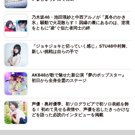
乃木坂46・池田瑛紗と中西アルノが「真冬のかき
氷」騒動で火花散らす！ 因縁の裏にあるのは、逆境
をともに“凌”ぐ似た者同士の絆
「ジョキジョキと切っていく感じ」STU48中村舞、
新しい挑戦は自らの手で
AKB48が歌で魅せた新公演『夢のポップスター』
初日から全身全霊のステージ
声優・奥村優季、初ソログラビアで初ソロ表紙を飾
る！ 初めて見せる表情や、声優を志したきっかけな
どを語った必読のインタビューを掲載