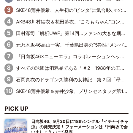
SKE48荒井優希、人生初の“ビンタ”に気合!!久々のシングルマッチ決定に「自分のできることを全部出せたらベスト」
AKB48川村結衣＆花田藍衣、“ころもちゃん”コンビがきつねダンスに出演！ファイターズファンのかわゆいはファーストピッチにも挑戦
田村潔司「解析UWF」第14回…ファンの大きな期待と現実の厳しい闘い
元乃木坂46高山一実、千葉県出身の“5期生”メンバーと「千葉軍団を作りたかった」さゆりんご軍団に対抗
『日向坂46×ニューエラ』コラボレーションヘッドウェア発売決定
すべての球団は消耗品である「＃2 1988年の王巨人編」byプロ野球死亡遊戯
石岡真衣のドラゴンズ勝利の女神記 第２回「母の日のバンテリンドーム」
SKE48荒井優希＆赤井沙希、プリンセスタッグ第10代王者のベルトを手にして号泣
PICK UP
日向坂46、9月30日に18thシングル『イチャイチャ
虫』の発売決定！ フォーメーションは『日向坂で会
いましょう』にて発表