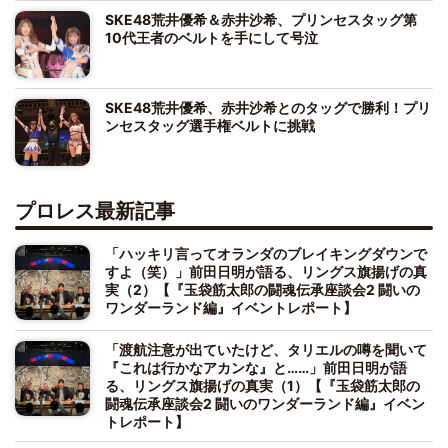
SKE48荒井優希＆赤井沙希、プリンセスタッグ第
10代王者のベルトを手にして号泣
SKE48荒井優希、赤井沙希とのタッグで勝利！プリ
ンセスタッグ選手権ベルトに挑戦
プロレス最新記事
「ハッキリ言ってオランダのブレイキングダウンで
すよ（笑）」前田日明が語る、リングス旗揚げの真
実（2）【『玉袋筋太郎の闘魂伝承座談会2 闘いの
ワンダーランド編』イベントレポート】
「渡航注意が出ていたけど、タリエルの噂を聞いて
『これは行かなアカンな』と……」前田日明が語
る、リングス旗揚げの真実（1）【『玉袋筋太郎の
闘魂伝承座談会2 闘いのワンダーランド編』イベン
トレポート】