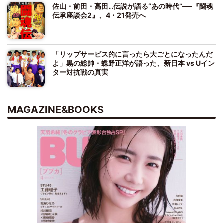
佐山・前田・髙田…伝説が語る“あの時代”──『闘魂
伝承座談会2』、4・21発売へ
「リップサービス的に言ったら大ごとになったんだ
よ」黒の総帥・蝶野正洋が語った、新日本 vs Uイン
ター対抗戦の真実
MAGAZINE&BOOKS