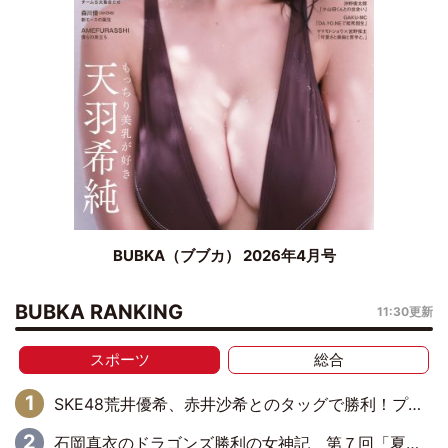
BUBKA（ブブカ） 2026年4月号
BUBKA RANKING
11:30更新
スポーツ
総合
SKE48荒井優希、赤井沙希とのタッグで勝利！プリンセスタッグ選手権ベルトに挑戦
石岡真衣のドラゴンズ勝利の女神記 第７回「夏の神宮！11得点どらほー」