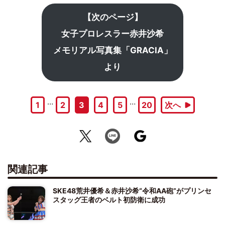
【次のページ】
女子プロレスラー赤井沙希
メモリアル写真集「GRACIA」
より
…
…
1
2
3
4
5
20
次へ
関連記事
SKE48荒井優希＆赤井沙希“令和AA砲”がプリンセ
スタッグ王者のベルト初防衛に成功