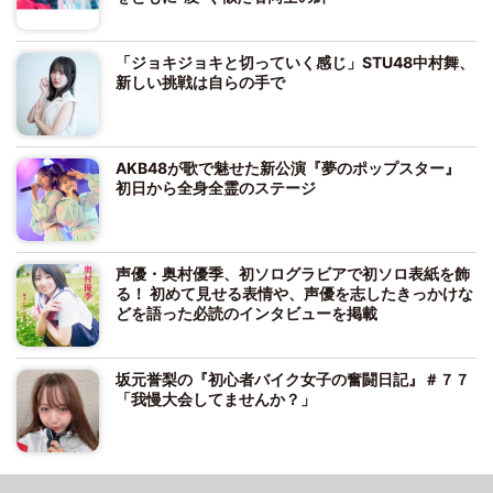
「ジョキジョキと切っていく感じ」STU48中村舞、
新しい挑戦は自らの手で
AKB48が歌で魅せた新公演『夢のポップスター』
初日から全身全霊のステージ
声優・奥村優季、初ソログラビアで初ソロ表紙を飾
る！ 初めて見せる表情や、声優を志したきっかけな
どを語った必読のインタビューを掲載
坂元誉梨の『初心者バイク女子の奮闘日記』＃７７
「我慢大会してませんか？」