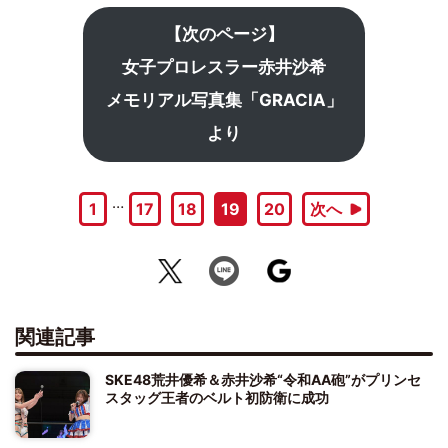
【次のページ】
女子プロレスラー赤井沙希
メモリアル写真集「GRACIA」
より
…
1
17
18
19
20
次へ
関連記事
SKE48荒井優希＆赤井沙希“令和AA砲”がプリンセ
スタッグ王者のベルト初防衛に成功