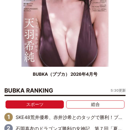
BUBKA（ブブカ） 2026年4月号
BUBKA RANKING
5:30更新
スポーツ
総合
SKE48荒井優希、赤井沙希とのタッグで勝利！プリンセスタッグ選手権ベルトに挑戦
石岡真衣のドラゴンズ勝利の女神記 第７回「夏の神宮！11得点どらほー」