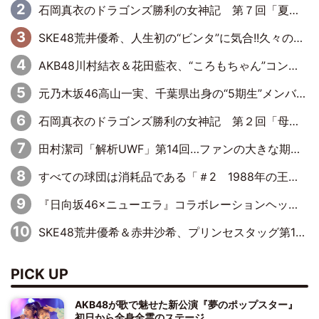
石岡真衣のドラゴンズ勝利の女神記 第７回「夏の神宮！11得点どらほー」
SKE48荒井優希、人生初の“ビンタ”に気合!!久々のシングルマッチ決定に「自分のできることを全部出せたらベスト」
AKB48川村結衣＆花田藍衣、“ころもちゃん”コンビがきつねダンスに出演！ファイターズファンのかわゆいはファーストピッチにも挑戦
元乃木坂46高山一実、千葉県出身の“5期生”メンバーと「千葉軍団を作りたかった」さゆりんご軍団に対抗
石岡真衣のドラゴンズ勝利の女神記 第２回「母の日のバンテリンドーム」
田村潔司「解析UWF」第14回…ファンの大きな期待と現実の厳しい闘い
すべての球団は消耗品である「＃2 1988年の王巨人編」byプロ野球死亡遊戯
『日向坂46×ニューエラ』コラボレーションヘッドウェア発売決定
SKE48荒井優希＆赤井沙希、プリンセスタッグ第10代王者のベルトを手にして号泣
PICK UP
AKB48が歌で魅せた新公演『夢のポップスター』
初日から全身全霊のステージ