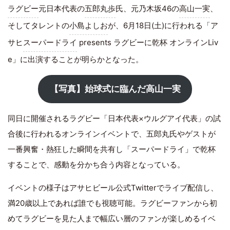
ラグビー
元日本代表の
五郎丸歩
氏、元乃木坂46の
高山一実
、
そしてタレントの
小島よしお
が、6月18日(土)に行われる「ア
サヒ
スーパードライ
presents ラグビーに乾杯 オンラインLiv
e」に出演することが明らかとなった。
【写真】始球式に臨んだ高山一実
同日に開催されるラグビー「日本代表×ウルグアイ代表」の試
合後に行われるオンラインイベントで、五郎丸氏やゲストが
一番興奮・熱狂した瞬間を共有し「スーパードライ」で乾杯
することで、感動を分かち合う内容となっている。
イベントの様子はアサヒビール公式Twitterでライブ配信し、
満20歳以上であれば誰でも視聴可能。ラグビーファンから初
めてラグビーを見た人まで幅広い層のファンが楽しめるイベ