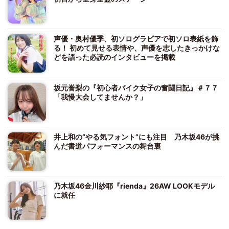
声優・奥村優季、初ソログラビアで初ソロ表紙を飾
る！ 初めて見せる表情や、声優を志したきっかけな
どを語った必読のインタビューを掲載
坂元誉梨の『初心者バイク女子の奮闘日記』＃７７
「我慢大会してませんか？」
井上和の“やる気フォント”にも注目 乃木坂46が挑
んだ書道パフォーマンスの舞台裏
乃木坂46金川紗耶『rienda』26AW LOOKモデル
に就任