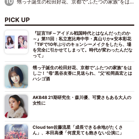
甥っ子誕生の松田好花、京都で“ふたつの家族”をはしご！ “母”黒谷友香に見送られ、“父”松岡昌宏とはハシゴ酒
PICK UP
『証言TIF～アイドル戦国時代とはなんだったのか
～』第11回：私立恵比寿中学・真山りか×安本彩花
「TIFで10年ぶりのキョンシーメイクをしたら、場
を完全に引かせてしまって。時代が変わったんだな
って」
甥っ子誕生の松田好花、京都で“ふたつの家族”をは
しご！ “母”黒谷友香に見送られ、“父”松岡昌宏とは
ハシゴ酒
AKB48 21期研究生・森川優、可愛さもある大人の
女性に
Cloud ten佐藤流星「成長できる余地がたくさ
ん」、本田高優「何度見ても飽きない公演に」