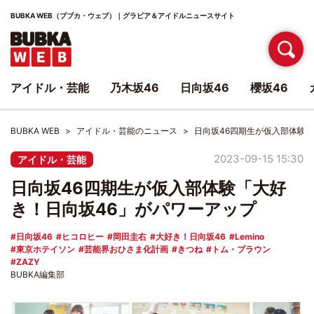
BUBKA WEB（ブブカ・ウェブ）｜グラビア＆アイドルニュースサイト
アイドル・芸能
乃木坂46
日向坂46
櫻坂46
BUBKA WEB
アイドル・芸能のニュース
日向坂46四期生が仮入部体験
2023-09-15 15:30
アイドル・芸能
日向坂46四期生が仮入部体験「大好
き！日向坂46」がパワーアップ
日向坂46
ヒコロヒー
岡田圭右
大好き！日向坂46
Lemino
東京ホテイソン
芸能界おひさま化計画
きつね
トム・ブラウン
ZAZY
BUBKA編集部