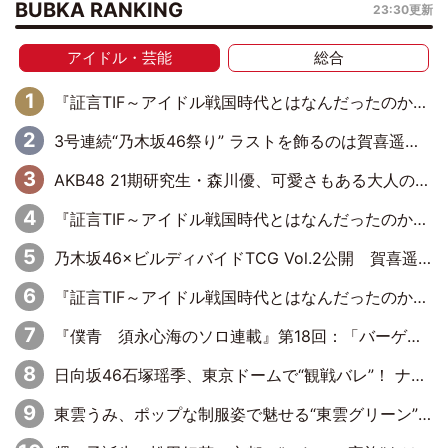
BUBKA RANKING
23:30更新
アイドル・芸能
総合
『証言TIF～アイドル戦国時代とはなんだったのか～』第6回：でんぱ組.inc・古川未鈴×相沢梨紗「『ハロプロやりたかったな』って言ったら、夢眠ねむさんに『てめえはでんぱ組．incなんだよ！』って肩パンされて(笑)」
3号連続“乃木坂46祭り” ラストを飾るのは賀喜遥香…5年ぶりの登場に「5年分大人になった私を見ていただけたら」
AKB48 21期研究生・森川優、可愛さもある大人の女性に
『証言TIF～アイドル戦国時代とはなんだったのか～』第10回：さくら学院・武藤彩未×飯田らうら「正直、中3で辞めるというのを信じてなくて。そう言われてはいたけど、嘘でしょって」
乃木坂46×ビルディバイドTCG Vol.2公開 賀喜遥香＆田村真佑が『京まふ』ステージに登壇
『証言TIF～アイドル戦国時代とはなんだったのか～』第11回：私立恵比寿中学・真山りか×安本彩花「TIFで10年ぶりのキョンシーメイクをしたら、場を完全に引かせてしまって。時代が変わったんだなって」
『僕青 須永心海のソロ連載』第18回：「バーゲンセールハンターみうな inしまむら」編
日向坂46石塚瑶季、東京ドームで“観戦バレ”！ ナイツ・塙も認めた「巨人に詳しすぎるアイドル」は元VENUSスクール生で杉内コーチ推し⁉
東雲うみ、ポップな制服姿で魅せる“東雲グリーン”の正体