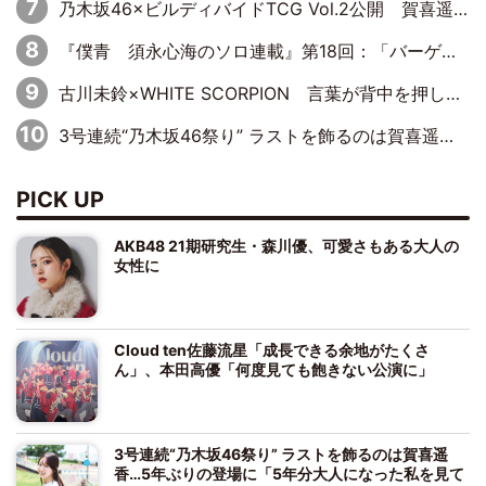
乃木坂46×ビルディバイドTCG Vol.2公開 賀喜遥香＆田村真佑が『京まふ』ステージに登壇
『僕青 須永心海のソロ連載』第18回：「バーゲンセールハンターみうな inしまむら」編
古川未鈴×WHITE SCORPION 言葉が背中を押した“それぞれの決意”
3号連続“乃木坂46祭り” ラストを飾るのは賀喜遥香…5年ぶりの登場に「5年分大人になった私を見ていただけたら」
PICK UP
AKB48 21期研究生・森川優、可愛さもある大人の
女性に
Cloud ten佐藤流星「成長できる余地がたくさ
ん」、本田高優「何度見ても飽きない公演に」
3号連続“乃木坂46祭り” ラストを飾るのは賀喜遥
香…5年ぶりの登場に「5年分大人になった私を見て