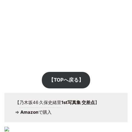
【TOPへ戻る】
【
乃木坂46
久保史緒里
1st写真集 交差点
】
⇒
Amazon
で購入