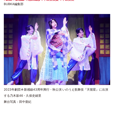
BUBKA編集部
2023年劇団☆新感線43周年興行・秋公演 いのうえ歌舞伎『天號星』に出演
する乃木坂46・久保史緒里
舞台写真：田中亜紀