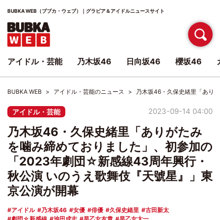
BUBKA WEB（ブブカ・ウェブ）｜グラビア＆アイドルニュースサイト
アイドル・芸能
乃木坂46
日向坂46
櫻坂46
BUBKA WEB
アイドル・芸能のニュース
乃木坂46・久保史緒里「あり
2023-09-14 04:00
アイドル・芸能
乃木坂46・久保史緒里「ありがたみ
を噛み締めておりました」、初参加の
「2023年劇団☆新感線43周年興行・
秋公演 いのうえ歌舞伎『天號星』」東
京公演が開幕
アイドル
乃木坂46
女優
俳優
久保史緒里
古田新太
劇団☆新感線
池田成志
早乙女友貴
早乙女太一