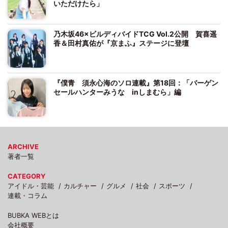
いただけたら」
乃木坂46×ビルディバイドTCG Vol.2公開 賀喜遥
香＆田村真佑が『京まふ』ステージに登壇
『僕青 須永心海のソロ連載』第18回：「バーゲン
セールハンターみうな inしまむら」編
ARCHIVE
著者一覧
CATEGORY
アイドル・芸能
カルチャー
グルメ
社会
スポーツ
連載・コラム
BUBKA WEBとは
会社概要