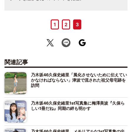
1
2
3
関連記事
乃木坂46久保史緒里「風化させないために伝えてい
かなければならない」津波で流された祖父母宅跡を
訪問
乃木坂46久保史緒里1st写真集に梅澤美波『久保ら
しい1冊だね』同期の絆も明かす
乃木坂46久保史緒里、メモリアルな1st写真集の出