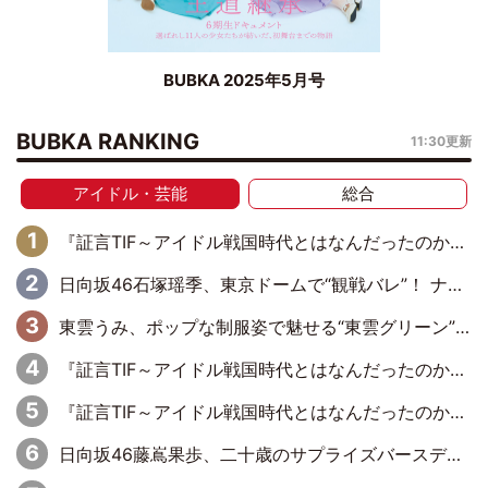
BUBKA 2025年5月号
BUBKA RANKING
11:30更新
アイドル・芸能
総合
『証言TIF～アイドル戦国時代とはなんだったのか～』第6回：でんぱ組.inc・古川未鈴×相沢梨紗「『ハロプロやりたかったな』って言ったら、夢眠ねむさんに『てめえはでんぱ組．incなんだよ！』って肩パンされて(笑)」
日向坂46石塚瑶季、東京ドームで“観戦バレ”！ ナイツ・塙も認めた「巨人に詳しすぎるアイドル」は元VENUSスクール生で杉内コーチ推し⁉
東雲うみ、ポップな制服姿で魅せる“東雲グリーン”の正体
『証言TIF～アイドル戦国時代とはなんだったのか～』第8回：Negicco・Nao☆×Megu×Kaede「東京からオファーが来たのと、梨の皮剥きとどっちが大事なんだって」
『証言TIF～アイドル戦国時代とはなんだったのか～』第10回：さくら学院・武藤彩未×飯田らうら「正直、中3で辞めるというのを信じてなくて。そう言われてはいたけど、嘘でしょって」
日向坂46藤嶌果歩、二十歳のサプライズバースデーに大喜び「頼られる先輩になれるように努力していきたい」