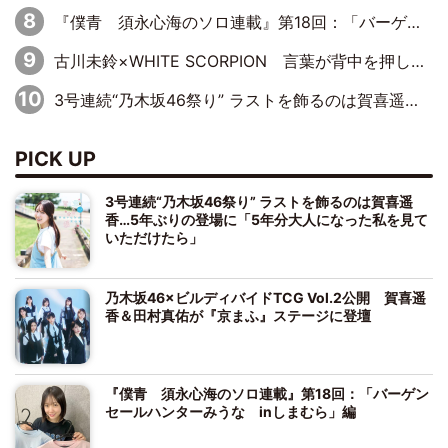
『僕青 須永心海のソロ連載』第18回：「バーゲンセールハンターみうな inしまむら」編
古川未鈴×WHITE SCORPION 言葉が背中を押した“それぞれの決意”
3号連続“乃木坂46祭り” ラストを飾るのは賀喜遥香…5年ぶりの登場に「5年分大人になった私を見ていただけたら」
PICK UP
3号連続“乃木坂46祭り” ラストを飾るのは賀喜遥
香…5年ぶりの登場に「5年分大人になった私を見て
いただけたら」
乃木坂46×ビルディバイドTCG Vol.2公開 賀喜遥
香＆田村真佑が『京まふ』ステージに登壇
『僕青 須永心海のソロ連載』第18回：「バーゲン
セールハンターみうな inしまむら」編