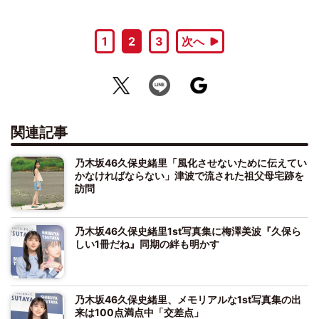
1
2
3
次へ
関連記事
乃木坂46久保史緒里「風化させないために伝えてい
かなければならない」津波で流された祖父母宅跡を
訪問
乃木坂46久保史緒里1st写真集に梅澤美波『久保ら
しい1冊だね』同期の絆も明かす
乃木坂46久保史緒里、メモリアルな1st写真集の出
来は100点満点中「交差点」