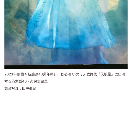
2023年劇団☆新感線43周年興行・秋公演 いのうえ歌舞伎『天號星』に出演
する乃木坂46・久保史緒里
舞台写真：田中亜紀