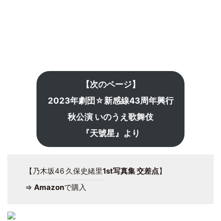
【次のページ】
2023年劇団☆新感線43周年興行
秋公演 いのうえ歌舞伎
『天號星』より
【
乃木坂46
久保史緒里
1st写真集 交差点
】
⇒
Amazon
で購入