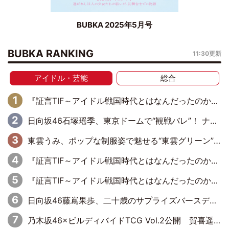
BUBKA 2025年5月号
BUBKA RANKING
11:30更新
アイドル・芸能
総合
『証言TIF～アイドル戦国時代とはなんだったのか～』第6回：でんぱ組.inc・古川未鈴×相沢梨紗「『ハロプロやりたかったな』って言ったら、夢眠ねむさんに『てめえはでんぱ組．incなんだよ！』って肩パンされて(笑)」
日向坂46石塚瑶季、東京ドームで“観戦バレ”！ ナイツ・塙も認めた「巨人に詳しすぎるアイドル」は元VENUSスクール生で杉内コーチ推し⁉
東雲うみ、ポップな制服姿で魅せる“東雲グリーン”の正体
『証言TIF～アイドル戦国時代とはなんだったのか～』第8回：Negicco・Nao☆×Megu×Kaede「東京からオファーが来たのと、梨の皮剥きとどっちが大事なんだって」
『証言TIF～アイドル戦国時代とはなんだったのか～』第10回：さくら学院・武藤彩未×飯田らうら「正直、中3で辞めるというのを信じてなくて。そう言われてはいたけど、嘘でしょって」
日向坂46藤嶌果歩、二十歳のサプライズバースデーに大喜び「頼られる先輩になれるように努力していきたい」
乃木坂46×ビルディバイドTCG Vol.2公開 賀喜遥香＆田村真佑が『京まふ』ステージに登壇