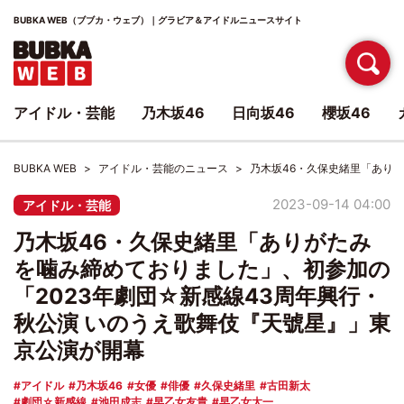
BUBKA WEB（ブブカ・ウェブ）｜グラビア＆アイドルニュースサイト
アイドル・芸能
乃木坂46
日向坂46
櫻坂46
BUBKA WEB
アイドル・芸能のニュース
乃木坂46・久保史緒里「あり
2023-09-14 04:00
アイドル・芸能
乃木坂46・久保史緒里「ありがたみ
を噛み締めておりました」、初参加の
「2023年劇団☆新感線43周年興行・
秋公演 いのうえ歌舞伎『天號星』」東
京公演が開幕
アイドル
乃木坂46
女優
俳優
久保史緒里
古田新太
劇団☆新感線
池田成志
早乙女友貴
早乙女太一