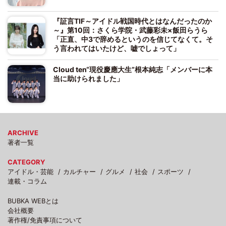
『証言TIF～アイドル戦国時代とはなんだったのか
～』第10回：さくら学院・武藤彩未×飯田らうら
「正直、中3で辞めるというのを信じてなくて。そ
う言われてはいたけど、嘘でしょって」
Cloud ten“現役慶應大生”根本純志「メンバーに本
当に助けられました」
ARCHIVE
著者一覧
CATEGORY
アイドル・芸能
カルチャー
グルメ
社会
スポーツ
連載・コラム
BUBKA WEBとは
会社概要
著作権/免責事項について