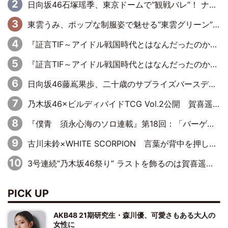
日向坂46石塚瑶季、東京ドームで“観戦バレ”！ ナイツ・塙も認めた「巨人に詳しすぎるアイドル」は元VENUSスクール生で杉内コーチ推し⁉
東雲うみ、ポップな制服姿で魅せる“東雲グリーン”の正体
『証言TIF～アイドル戦国時代とはなんだったのか～』第8回：Negicco・Nao☆×Megu×Kaede「東京からオファーが来たのと、梨の皮剥きとどっちが大事なんだって」
『証言TIF～アイドル戦国時代とはなんだったのか～』第10回：さくら学院・武藤彩未×飯田らうら「正直、中3で辞めるというのを信じてなくて。そう言われてはいたけど、嘘でしょって」
日向坂46藤嶌果歩、二十歳のサプライズバースデーに大喜び「頼られる先輩になれるように努力していきたい」
乃木坂46×ビルディバイドTCG Vol.2公開 賀喜遥香＆田村真佑が『京まふ』ステージに登壇
『僕青 須永心海のソロ連載』第18回：「バーゲンセールハンターみうな inしまむら」編
古川未鈴×WHITE SCORPION 言葉が背中を押した“それぞれの決意”
3号連続“乃木坂46祭り” ラストを飾るのは賀喜遥香…5年ぶりの登場に「5年分大人になった私を見ていただけたら」
PICK UP
AKB48 21期研究生・森川優、可愛さもある大人の
女性に