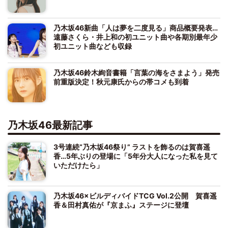
乃木坂46新曲「人は夢を二度見る」商品概要発表…
遠藤さくら・井上和の初ユニット曲や各期別最年少
初ユニット曲なども収録
乃木坂46鈴木絢音書籍「言葉の海をさまよう」発売
前重版決定！秋元康氏からの帯コメも到着
乃木坂46最新記事
3号連続“乃木坂46祭り” ラストを飾るのは賀喜遥
香…5年ぶりの登場に「5年分大人になった私を見て
いただけたら」
乃木坂46×ビルディバイドTCG Vol.2公開 賀喜遥
香＆田村真佑が『京まふ』ステージに登壇