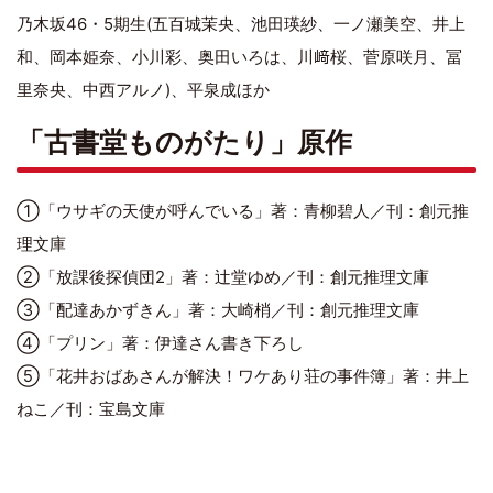
乃木坂46・5期生(五百城茉央、池田瑛紗、一ノ瀬美空、井上
和、岡本姫奈、小川彩、奥田いろは、川﨑桜、菅原咲月、冨
里奈央、中西アルノ)、平泉成ほか
「古書堂ものがたり」原作
①「ウサギの天使が呼んでいる」著：青柳碧人／刊：創元推
理文庫
②「放課後探偵団2」著：辻堂ゆめ／刊：創元推理文庫
③「配達あかずきん」著：大崎梢／刊：創元推理文庫
④「プリン」著：伊達さん書き下ろし
⑤「花井おばあさんが解決！ワケあり荘の事件簿」著：井上
ねこ／刊：宝島文庫