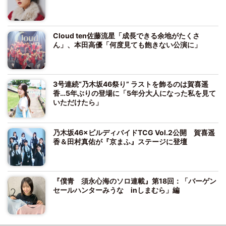
Cloud ten佐藤流星「成長できる余地がたくさ
ん」、本田高優「何度見ても飽きない公演に」
3号連続“乃木坂46祭り” ラストを飾るのは賀喜遥
香…5年ぶりの登場に「5年分大人になった私を見て
いただけたら」
乃木坂46×ビルディバイドTCG Vol.2公開 賀喜遥
香＆田村真佑が『京まふ』ステージに登壇
『僕青 須永心海のソロ連載』第18回：「バーゲン
セールハンターみうな inしまむら」編