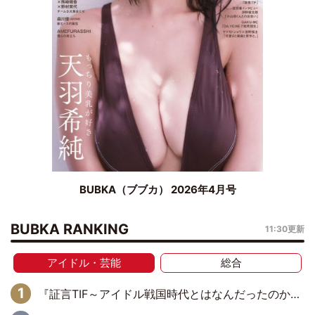
BUBKA（ブブカ） 2026年4月号
BUBKA RANKING
11:30更新
アイドル・芸能
総合
『証言TIF～アイドル戦国時代とはなんだったのか～』第6回：でんぱ組.inc・古川未鈴×相沢梨紗「『ハロプロやりたかったな』って言ったら、夢眠ねむさんに『てめえはでんぱ組．incなんだよ！』って肩パンされて(笑)」