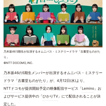
乃木坂46 5期生が出演するオムニバス・ミステリードラマ「古書堂ものがた
り」
©NTT DOCOMO, INC.
乃木坂46
の5期生メンバーが出演するオムニバス・ミステリー
ドラマ
「
古書堂ものがたり
」が、4月12日(水)より、
NTTドコモ
が提供開始予定の映像配信サービス「
Lemino
」お
よびサービス提供中の「
ひかりTV
」にて配信されることが決
定した。