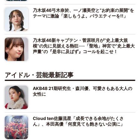
乃木坂46弓木奈於、一ノ瀬美空と“お約束の展開”を
テーマに激論「楽しもうよ。バラエティーを!!」
乃木坂46新キャプテン・菅原咲月が“史上最大規
模”の先に見据える熱狂──「聖地」神宮で“史上最大
声量”の『是非に及ばず』コールを起こせ！
アイドル・芸能最新記事
AKB48 21期研究生・森川優、可愛さもある大人の
女性に
Cloud ten佐藤流星「成長できる余地がたくさ
ん」、本田高優「何度見ても飽きない公演に」