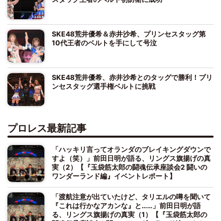
SKE48荒井優希＆赤井沙希、プリンセスタッグ第
10代王者のベルトを手にして号泣
SKE48荒井優希、赤井沙希とのタッグで勝利！プリ
ンセスタッグ選手権ベルトに挑戦
プロレス最新記事
「ハッキリ言ってオランダのブレイキングダウンで
すよ（笑）」前田日明が語る、リングス旗揚げの真
実（2）【『玉袋筋太郎の闘魂伝承座談会2 闘いの
ワンダーランド編』イベントレポート】
「渡航注意が出ていたけど、タリエルの噂を聞いて
『これは行かなアカンな』と……」前田日明が語
る、リングス旗揚げの真実（1）【『玉袋筋太郎の