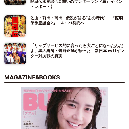
闘魂伝承座談会2 闘いのワンダーランド編』イベン
トレポート】
佐山・前田・髙田…伝説が語る“あの時代”──『闘魂
伝承座談会2』、4・21発売へ
「リップサービス的に言ったら大ごとになったんだ
よ」黒の総帥・蝶野正洋が語った、新日本 vs Uイン
ター対抗戦の真実
MAGAZINE&BOOKS