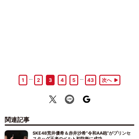
…
…
1
2
3
4
5
43
次へ
関連記事
SKE48荒井優希＆赤井沙希“令和AA砲”がプリンセ
スタッグ王者のベルト初防衛に成功