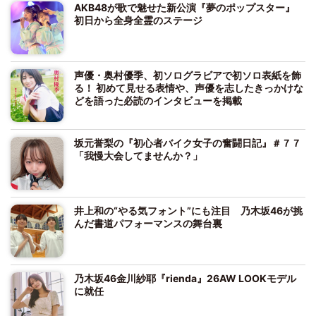
AKB48が歌で魅せた新公演『夢のポップスター』
初日から全身全霊のステージ
声優・奥村優季、初ソログラビアで初ソロ表紙を飾
る！ 初めて見せる表情や、声優を志したきっかけな
どを語った必読のインタビューを掲載
坂元誉梨の『初心者バイク女子の奮闘日記』＃７７
「我慢大会してませんか？」
井上和の“やる気フォント”にも注目 乃木坂46が挑
んだ書道パフォーマンスの舞台裏
乃木坂46金川紗耶『rienda』26AW LOOKモデル
に就任