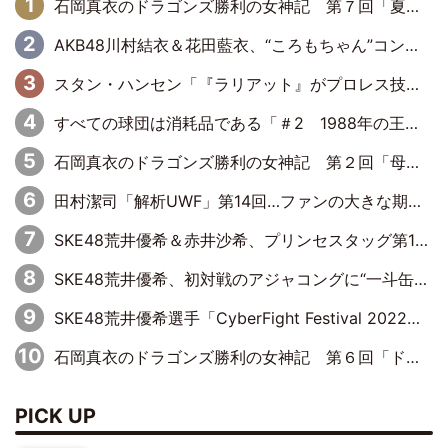
石岡真衣のドラゴンズ勝利の女神記 第７回「夏の神宮！11得点どらほー」
AKB48川村結衣＆花田藍衣、“ころもちゃん”コンビがきつねダンスに出演！ファイターズファンのかわゆいはファーストピッチにも挑戦
スタン・ハンセン「『ラリアット』がプロレス技として辞書に載ったりしたら、こんなに光栄なことはないね」
すべての球団は消耗品である「＃2 1988年の王巨人編」byプロ野球死亡遊戯
石岡真衣のドラゴンズ勝利の女神記 第２回「母の日のバンテリンドーム」
田村潔司「解析UWF」第14回…ファンの大きな期待と現実の厳しい闘い
SKE48荒井優希＆赤井沙希、プリンセスタッグ第10代王者のベルトを手にして号泣
SKE48荒井優希、初対戦のアジャコングに“一斗缶攻撃”も食らい完敗
SKE48荒井優希選手「CyberFight Festival 2022」参戦！6人タッグマッチに挑む
石岡真衣のドラゴンズ勝利の女神記 第６回「ドキドキの連続！これぞ野球の面白さ！」
PICK UP