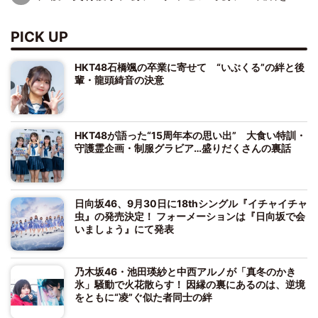
PICK UP
HKT48石橋颯の卒業に寄せて “いぶくる”の絆と後
輩・龍頭綺音の決意
HKT48が語った“15周年本の思い出” 大食い特訓・
守護霊企画・制服グラビア…盛りだくさんの裏話
日向坂46、9月30日に18thシングル『イチャイチャ
虫』の発売決定！ フォーメーションは『日向坂で会
いましょう』にて発表
乃木坂46・池田瑛紗と中西アルノが「真冬のかき
氷」騒動で火花散らす！ 因縁の裏にあるのは、逆境
をともに“凌”ぐ似た者同士の絆