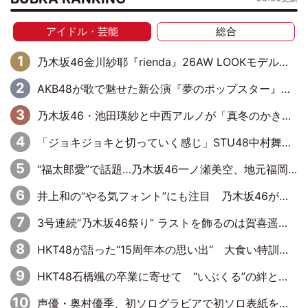
アイドル・芸能
総合
乃木坂46金川紗耶『rienda』26AW LOOKモデルに就任
AKB48が歌で魅せた新公演『夢のポップスター』 初日から全身全霊のステージ
乃木坂46・池田瑛紗と中西アルノが「真冬のかき氷」騒動で火花散らす！ 因縁の裏にあるのは、逆境をともに“凌”ぐ似た者同士の絆
「ジョキジョキと切っていく感じ」STU48中村舞、新しい挑戦は自らの手で
“福太郎愛”で話題…乃木坂46一ノ瀬美空、地元福岡『めんべい25周年トップサポーター』に就任
井上和の“やる気フォント”にも注目 乃木坂46が挑んだ書道パフォーマンスの舞台裏
3号連続“乃木坂46祭り” ラストを飾るのは賀喜遥香…5年ぶりの登場に「5年分大人になった私を見ていただけたら」
HKT48が語った“15周年本の思い出” 大食い特訓・守護霊企画・制服グラビア…盛りだくさんの裏話
HKT48石橋颯の卒業に寄せて “いぶくる”の絆と後輩・龍頭綺音の決意
声優・奥村優季、初ソログラビアで初ソロ表紙を飾る！ 初めて見せる表情や、声優を志したきっかけなどを語った必読のインタビューを掲載