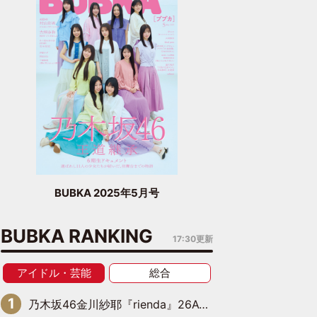
BUBKA 2025年5月号
BUBKA RANKING
17:30更新
アイドル・芸能
総合
乃木坂46金川紗耶『rienda』26AW LOOKモデルに就任