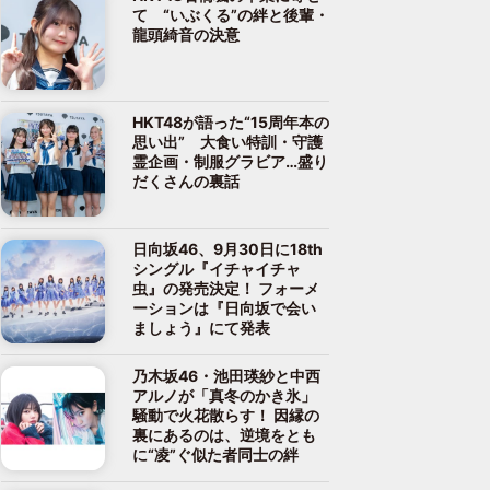
て “いぶくる”の絆と後輩・
龍頭綺音の決意
HKT48が語った“15周年本の
思い出” 大食い特訓・守護
霊企画・制服グラビア…盛り
だくさんの裏話
日向坂46、9月30日に18th
シングル『イチャイチャ
虫』の発売決定！ フォーメ
ーションは『日向坂で会い
ましょう』にて発表
乃木坂46・池田瑛紗と中西
アルノが「真冬のかき氷」
騒動で火花散らす！ 因縁の
裏にあるのは、逆境をとも
に“凌”ぐ似た者同士の絆