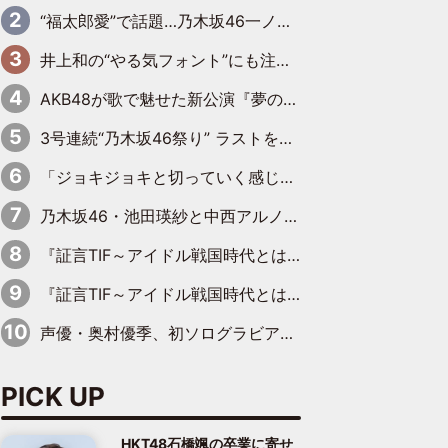
“福太郎愛”で話題…乃木坂46一ノ瀬美空、地元福岡『めんべい25周年トップサポーター』に就任
井上和の“やる気フォント”にも注目 乃木坂46が挑んだ書道パフォーマンスの舞台裏
AKB48が歌で魅せた新公演『夢のポップスター』 初日から全身全霊のステージ
3号連続“乃木坂46祭り” ラストを飾るのは賀喜遥香…5年ぶりの登場に「5年分大人になった私を見ていただけたら」
「ジョキジョキと切っていく感じ」STU48中村舞、新しい挑戦は自らの手で
乃木坂46・池田瑛紗と中西アルノが「真冬のかき氷」騒動で火花散らす！ 因縁の裏にあるのは、逆境をともに“凌”ぐ似た者同士の絆
『証言TIF～アイドル戦国時代とはなんだったのか～』第11回：私立恵比寿中学・真山りか×安本彩花「TIFで10年ぶりのキョンシーメイクをしたら、場を完全に引かせてしまって。時代が変わったんだなって」
『証言TIF～アイドル戦国時代とはなんだったのか～』第6回：でんぱ組.inc・古川未鈴×相沢梨紗「『ハロプロやりたかったな』って言ったら、夢眠ねむさんに『てめえはでんぱ組．incなんだよ！』って肩パンされて(笑)」
声優・奥村優季、初ソログラビアで初ソロ表紙を飾る！ 初めて見せる表情や、声優を志したきっかけなどを語った必読のインタビューを掲載
PICK UP
HKT48石橋颯の卒業に寄せ