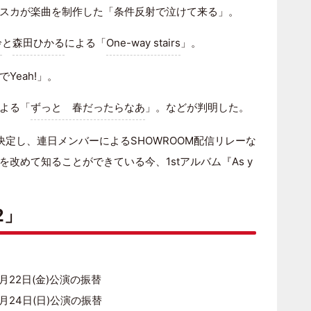
スカが楽曲を制作した「条件反射で泣けて来る」。
鈴
と
森田ひかる
による「
One-way stairs
」。
Yeah!」。
よる「
ずっと 春だったらなあ
」。などが判明した。
公演も決定し、連日メンバーによるSHOWROOM配信リレーな
改めて知ることができている今、1stアルバム『As y
2」
※7月22日(金)公演の振替
※7月24日(日)公演の振替