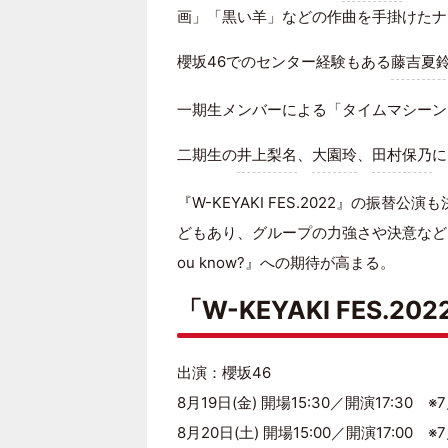
画」「黒い羊」などの作曲を手掛けたナ
櫻坂46でのセンター経験もある
藤吉夏
一期生メンバーによる「タイムマシーンで
二期生の
井上梨名
、
大園玲
、
田村保乃
に
『W-KEYAKI FES.2022』の振替
どもあり、グループの力強さや決意などを
ou know?』への期待が高まる。
「W-KEYAKI FES.202
出演：櫻坂46
8月19日(金) 開場15:30／開演17:30 
8月20日(土) 開場15:00／開演17:00 