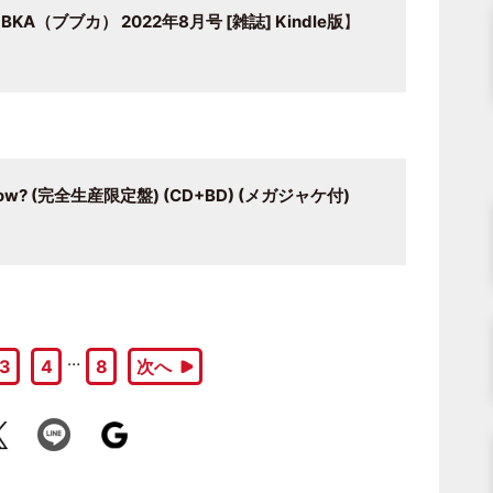
（ブブカ） 2022年8月号 [雑誌] Kindle版
】
know? (完全生産限定盤) (CD+BD) (メガジャケ付)
…
3
4
8
次へ