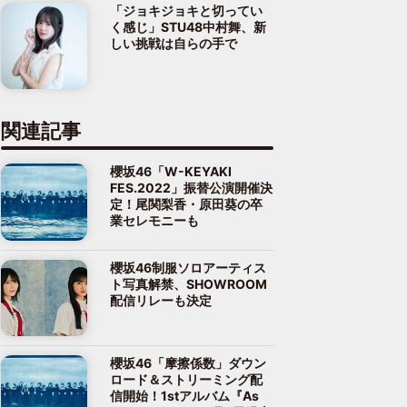
「ジョキジョキと切ってい
く感じ」STU48中村舞、新
しい挑戦は自らの手で
関連記事
櫻坂46「W-KEYAKI
FES.2022」振替公演開催決
定！尾関梨香・原田葵の卒
業セレモニーも
櫻坂46制服ソロアーティス
ト写真解禁、SHOWROOM
配信リレーも決定
櫻坂46「摩擦係数」ダウン
ロード＆ストリーミング配
信開始！1stアルバム『As