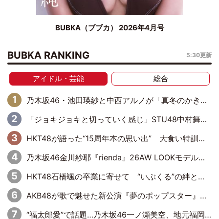
BUBKA（ブブカ） 2026年4月号
BUBKA RANKING
5:30更新
アイドル・芸能
総合
乃木坂46・池田瑛紗と中西アルノが「真冬のかき氷」騒動で火花散らす！ 因縁の裏にあるのは、逆境をともに“凌”ぐ似た者同士の絆
「ジョキジョキと切っていく感じ」STU48中村舞、新しい挑戦は自らの手で
HKT48が語った“15周年本の思い出” 大食い特訓・守護霊企画・制服グラビア…盛りだくさんの裏話
乃木坂46金川紗耶『rienda』26AW LOOKモデルに就任
HKT48石橋颯の卒業に寄せて “いぶくる”の絆と後輩・龍頭綺音の決意
AKB48が歌で魅せた新公演『夢のポップスター』 初日から全身全霊のステージ
“福太郎愛”で話題…乃木坂46一ノ瀬美空、地元福岡『めんべい25周年トップサポーター』に就任