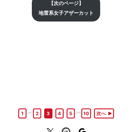
【次のページ】
地雷系女子アザーカット
…
…
1
2
3
4
5
10
次へ