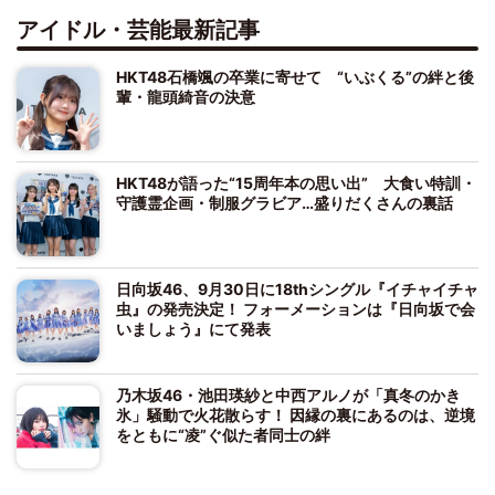
アイドル・芸能最新記事
HKT48石橋颯の卒業に寄せて “いぶくる”の絆と後
輩・龍頭綺音の決意
HKT48が語った“15周年本の思い出” 大食い特訓・
守護霊企画・制服グラビア…盛りだくさんの裏話
日向坂46、9月30日に18thシングル『イチャイチャ
虫』の発売決定！ フォーメーションは『日向坂で会
いましょう』にて発表
乃木坂46・池田瑛紗と中西アルノが「真冬のかき
氷」騒動で火花散らす！ 因縁の裏にあるのは、逆境
をともに“凌”ぐ似た者同士の絆