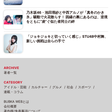
乃木坂46・池田瑛紗と中西アルノが「真冬のかき
氷」騒動で火花散らす！ 因縁の裏にあるのは、逆境
をともに“凌”ぐ似た者同士の絆
「ジョキジョキと切っていく感じ」STU48中村舞、
新しい挑戦は自らの手で
ARCHIVE
著者一覧
CATEGORY
アイドル・芸能
カルチャー
グルメ
社会
スポーツ
連載・コラム
BUBKA WEBとは
会社概要
著作権/免責事項について