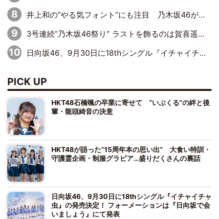
井上和の“やる気フォント”にも注目 乃木坂46が挑んだ書道パフォーマンスの舞台裏
3号連続“乃木坂46祭り” ラストを飾るのは賀喜遥香…5年ぶりの登場に「5年分大人になった私を見ていただけたら」
日向坂46、9月30日に18thシングル『イチャイチャ虫』の発売決定！ フォーメーションは『日向坂で会いましょう』にて発表
PICK UP
HKT48石橋颯の卒業に寄せて “いぶくる”の絆と後
輩・龍頭綺音の決意
HKT48が語った“15周年本の思い出” 大食い特訓・
守護霊企画・制服グラビア…盛りだくさんの裏話
日向坂46、9月30日に18thシングル『イチャイチャ
虫』の発売決定！ フォーメーションは『日向坂で会
いましょう』にて発表