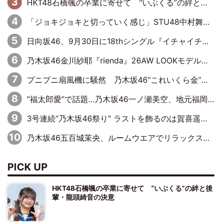
HKT48石橋颯の卒業に寄せて “いぶくる”の絆と後輩・龍頭綺音の決意
「ジョキジョキと切っていく感じ」STU48中村舞、新しい挑戦は自らの手で
日向坂46、9月30日に18thシングル『イチャイチャ虫』の発売決定！ フォーメーションは『日向坂で会いましょう』にて発表
乃木坂46金川紗耶『rienda』26AW LOOKモデルに就任
プニプニ扇風機に騒然 乃木坂46“これいくら金”延長中は今回もわちゃわちゃ全開
“福太郎愛”で話題…乃木坂46一ノ瀬美空、地元福岡『めんべい25周年トップサポーター』に就任
3号連続“乃木坂46祭り” ラストを飾るのは賀喜遥香…5年ぶりの登場に「5年分大人になった私を見ていただけたら」
乃木坂46五百城茉央、ルームウエアでリラックス「今回のグラビアを見て成長を感じていただけるとうれしい」
PICK UP
HKT48石橋颯の卒業に寄せて “いぶくる”の絆と後
輩・龍頭綺音の決意