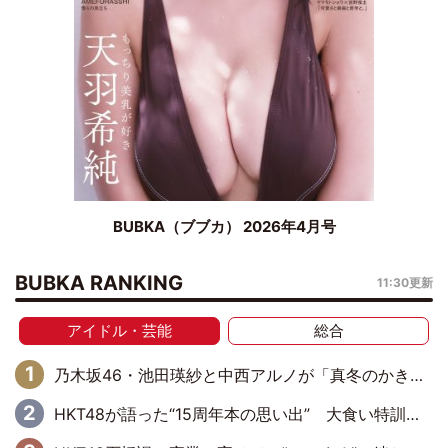
BUBKA（ブブカ） 2026年4月号
BUBKA RANKING
11:30更新
アイドル・芸能
総合
乃木坂46・池田瑛紗と中西アルノが「真冬のかき氷」騒動で火花散らす！ 因縁の裏にあるのは、逆境をともに“凌”ぐ似た者同士の絆
HKT48が語った“15周年本の思い出” 大食い特訓・守護霊企画・制服グラビア…盛りだくさんの裏話