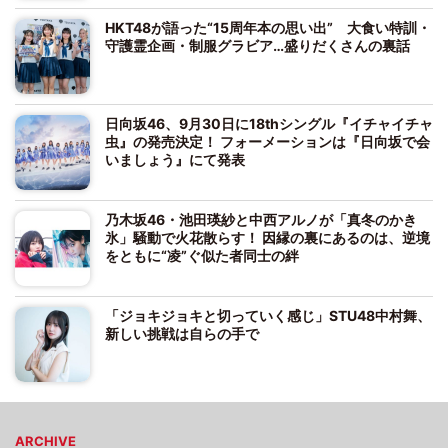
HKT48が語った“15周年本の思い出” 大食い特訓・
守護霊企画・制服グラビア…盛りだくさんの裏話
日向坂46、9月30日に18thシングル『イチャイチャ
虫』の発売決定！ フォーメーションは『日向坂で会
いましょう』にて発表
乃木坂46・池田瑛紗と中西アルノが「真冬のかき
氷」騒動で火花散らす！ 因縁の裏にあるのは、逆境
をともに“凌”ぐ似た者同士の絆
「ジョキジョキと切っていく感じ」STU48中村舞、
新しい挑戦は自らの手で
ARCHIVE