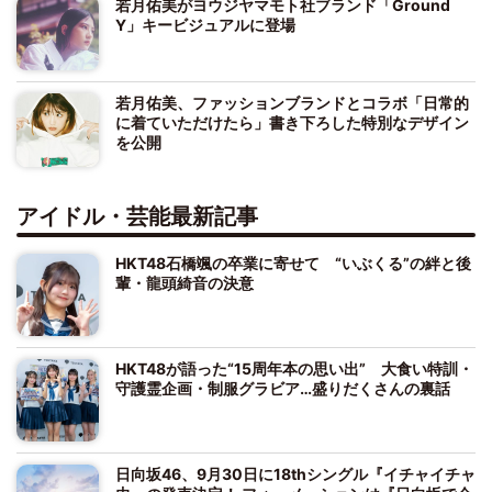
若月佑美がヨウジヤマモト社ブランド「Ground
Y」キービジュアルに登場
若月佑美、ファッションブランドとコラボ「日常的
に着ていただけたら」書き下ろした特別なデザイン
を公開
アイドル・芸能最新記事
HKT48石橋颯の卒業に寄せて “いぶくる”の絆と後
輩・龍頭綺音の決意
HKT48が語った“15周年本の思い出” 大食い特訓・
守護霊企画・制服グラビア…盛りだくさんの裏話
日向坂46、9月30日に18thシングル『イチャイチャ