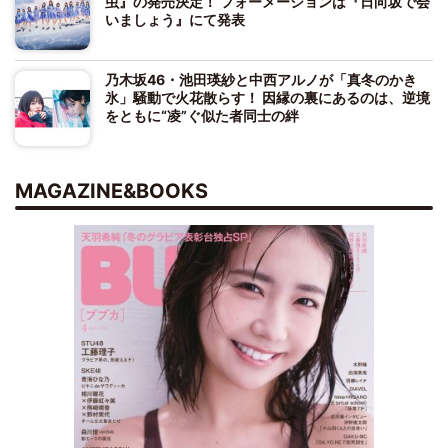
虫』の発売決定！ フォーメーションは『日向坂で会
いましょう』にて発表
乃木坂46・池田瑛紗と中西アルノが「真冬のかき
氷」騒動で火花散らす！ 因縁の裏にあるのは、逆境
をともに“凌”ぐ似た者同士の絆
MAGAZINE&BOOKS