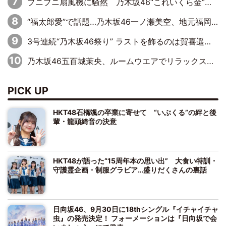
プニプニ扇風機に騒然 乃木坂46“これいくら金”延長中は今回もわちゃわちゃ全開
“福太郎愛”で話題…乃木坂46一ノ瀬美空、地元福岡『めんべい25周年トップサポーター』に就任
3号連続“乃木坂46祭り” ラストを飾るのは賀喜遥香…5年ぶりの登場に「5年分大人になった私を見ていただけたら」
乃木坂46五百城茉央、ルームウエアでリラックス「今回のグラビアを見て成長を感じていただけるとうれしい」
PICK UP
HKT48石橋颯の卒業に寄せて “いぶくる”の絆と後
輩・龍頭綺音の決意
HKT48が語った“15周年本の思い出” 大食い特訓・
守護霊企画・制服グラビア…盛りだくさんの裏話
日向坂46、9月30日に18thシングル『イチャイチャ
虫』の発売決定！ フォーメーションは『日向坂で会