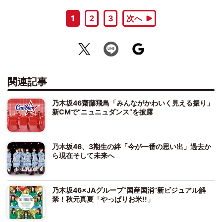
1
2
3
次へ
関連記事
乃木坂46齋藤飛鳥「みんながかわいく見える振り」
新CMで“ニュニュダンス”を披露
乃木坂46、3期生の絆「今が一番の思い出」過去か
ら現在そして未来へ
乃木坂46×JAグループ“国産国消”新ビジュアル解
禁！秋元真夏「やっぱりお米!!」