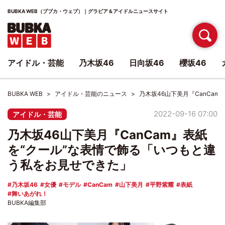
BUBKA WEB（ブブカ・ウェブ）｜グラビア＆アイドルニュースサイト
アイドル・芸能
乃木坂46
日向坂46
櫻坂46
BUBKA WEB
アイドル・芸能のニュース
乃木坂46山下美月『CanCa
2022-09-16 07:00
アイドル・芸能
乃木坂46山下美月『CanCam』表紙
を“クール”な表情で飾る「いつもと違
う私をお見せできた」
乃木坂46
女優
モデル
CanCam
山下美月
平野紫耀
表紙
舞いあがれ！
BUBKA編集部