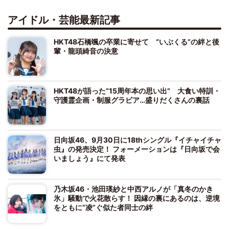
アイドル・芸能最新記事
HKT48石橋颯の卒業に寄せて “いぶくる”の絆と後
輩・龍頭綺音の決意
HKT48が語った“15周年本の思い出” 大食い特訓・
守護霊企画・制服グラビア…盛りだくさんの裏話
日向坂46、9月30日に18thシングル『イチャイチャ
虫』の発売決定！ フォーメーションは『日向坂で会
いましょう』にて発表
乃木坂46・池田瑛紗と中西アルノが「真冬のかき
氷」騒動で火花散らす！ 因縁の裏にあるのは、逆境
をともに“凌”ぐ似た者同士の絆