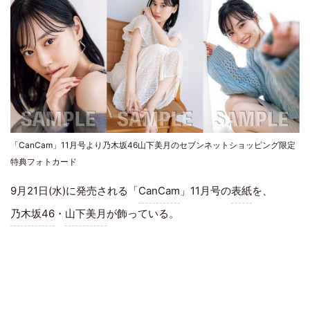
「CanCam」11月号より乃木坂46山下美月のセブンネットショッピング限定
特典フォトカード
9月21日(水)に発売される「
CanCam
」11月号の
表紙
を、
乃木坂46
・
山下美月
が飾っている。