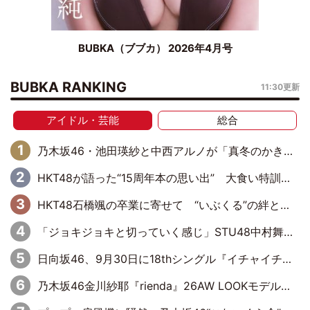
BUBKA（ブブカ） 2026年4月号
BUBKA RANKING
11:30更新
アイドル・芸能
総合
乃木坂46・池田瑛紗と中西アルノが「真冬のかき氷」騒動で火花散らす！ 因縁の裏にあるのは、逆境をともに“凌”ぐ似た者同士の絆
HKT48が語った“15周年本の思い出” 大食い特訓・守護霊企画・制服グラビア…盛りだくさんの裏話
HKT48石橋颯の卒業に寄せて “いぶくる”の絆と後輩・龍頭綺音の決意
「ジョキジョキと切っていく感じ」STU48中村舞、新しい挑戦は自らの手で
日向坂46、9月30日に18thシングル『イチャイチャ虫』の発売決定！ フォーメーションは『日向坂で会いましょう』にて発表
乃木坂46金川紗耶『rienda』26AW LOOKモデルに就任