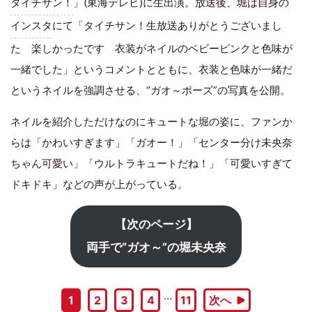
タイチサン！
」(東海テレビ)に生出演。放送後、堀は自身の
インスタ
にて「タイチサン！生放送ありがとうございまし
た 楽しかったです 衣装がネイルのベビーピンクと色味が
一緒でした」というコメントとともに、衣装と色味が一緒だ
というネイルを強調させる、“ガオ～ポーズ”の写真を公開。
ネイルを紹介しただけなのにキュートな堀の姿に、ファンか
らは「かわいすぎます」「ガオー！」「センター分け未央奈
ちゃん可愛い」「ウルトラキュートだね！」「可愛いすぎて
ドキドキ」などの声が上がっている。
【次のページ】
両手で“ガオ～”の堀未央奈
…
1
2
3
4
11
次へ