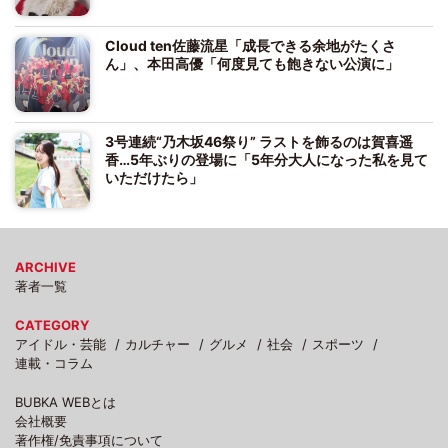
Cloud ten佐藤流星「成長できる余地がたくさ
ん」、本田高優「何度見ても飽きない公演に」
3号連続“乃木坂46祭り” ラストを飾るのは賀喜遥
香…5年ぶりの登場に「5年分大人になった私を見て
いただけたら」
ARCHIVE
著者一覧
CATEGORY
アイドル・芸能
カルチャー
グルメ
社会
スポーツ
連載・コラム
BUBKA WEBとは
会社概要
著作権/免責事項について