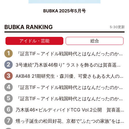
BUBKA 2025年5月号
BUBKA RANKING
5:30更新
アイドル・芸能
総合
『証言TIF～アイドル戦国時代とはなんだったのか～』第6回：でんぱ組.inc・古川未鈴×相沢梨紗「『ハロプロやりたかったな』って言ったら、夢眠ねむさんに『てめえはでんぱ組．incなんだよ！』って肩パンされて(笑)」
3号連続“乃木坂46祭り” ラストを飾るのは賀喜遥香…5年ぶりの登場に「5年分大人になった私を見ていただけたら」
AKB48 21期研究生・森川優、可愛さもある大人の女性に
『証言TIF～アイドル戦国時代とはなんだったのか～』第11回：私立恵比寿中学・真山りか×安本彩花「TIFで10年ぶりのキョンシーメイクをしたら、場を完全に引かせてしまって。時代が変わったんだなって」
『証言TIF～アイドル戦国時代とはなんだったのか～』第10回：さくら学院・武藤彩未×飯田らうら「正直、中3で辞めるというのを信じてなくて。そう言われてはいたけど、嘘でしょって」
乃木坂46×ビルディバイドTCG Vol.2公開 賀喜遥香＆田村真佑が『京まふ』ステージに登壇
甥っ子誕生の松田好花、京都で“ふたつの家族”をはしご！ “母”黒谷友香に見送られ、“父”松岡昌宏とはハシゴ酒