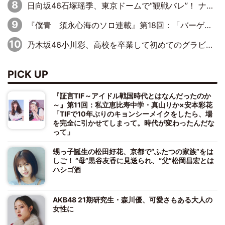
日向坂46石塚瑶季、東京ドームで“観戦バレ”！ ナイツ・塙も認めた「巨人に詳しすぎるアイドル」は元VENUSスクール生で杉内コーチ推し⁉
『僕青 須永心海のソロ連載』第18回：「バーゲンセールハンターみうな inしまむら」編
乃木坂46小川彩、高校を卒業して初めてのグラビア「大人になった感じがしました(笑)」
PICK UP
『証言TIF～アイドル戦国時代とはなんだったのか
～』第11回：私立恵比寿中学・真山りか×安本彩花
「TIFで10年ぶりのキョンシーメイクをしたら、場
を完全に引かせてしまって。時代が変わったんだな
って」
甥っ子誕生の松田好花、京都で“ふたつの家族”をは
しご！ “母”黒谷友香に見送られ、“父”松岡昌宏とは
ハシゴ酒
AKB48 21期研究生・森川優、可愛さもある大人の
女性に