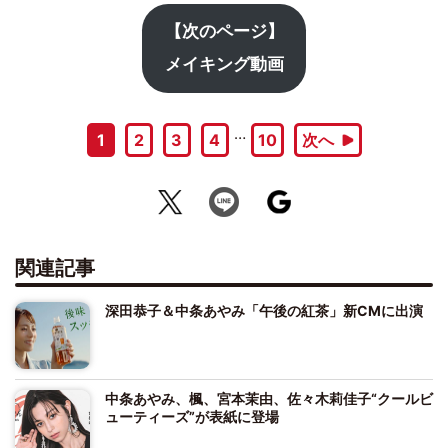
【次のページ】
メイキング動画
…
1
2
3
4
10
次へ
関連記事
深田恭子＆中条あやみ「午後の紅茶」新CMに出演
中条あやみ、楓、宮本茉由、佐々木莉佳子“クールビ
ューティーズ”が表紙に登場