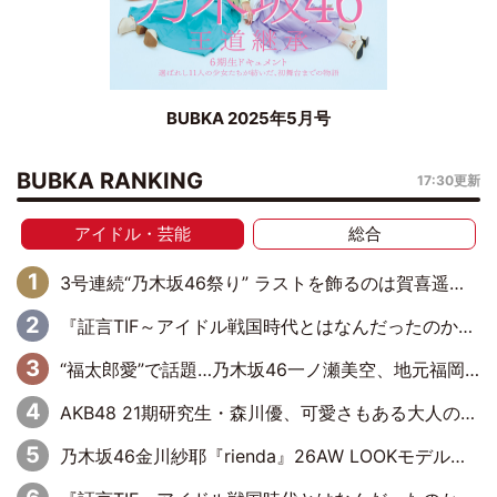
BUBKA 2025年5月号
BUBKA RANKING
17:30更新
アイドル・芸能
総合
3号連続“乃木坂46祭り” ラストを飾るのは賀喜遥香…5年ぶりの登場に「5年分大人になった私を見ていただけたら」
『証言TIF～アイドル戦国時代とはなんだったのか～』第6回：でんぱ組.inc・古川未鈴×相沢梨紗「『ハロプロやりたかったな』って言ったら、夢眠ねむさんに『てめえはでんぱ組．incなんだよ！』って肩パンされて(笑)」
“福太郎愛”で話題…乃木坂46一ノ瀬美空、地元福岡『めんべい25周年トップサポーター』に就任
AKB48 21期研究生・森川優、可愛さもある大人の女性に
乃木坂46金川紗耶『rienda』26AW LOOKモデルに就任