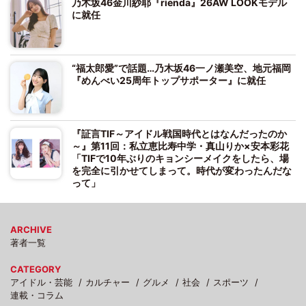
乃木坂46金川紗耶『rienda』26AW LOOKモデル
に就任
“福太郎愛”で話題…乃木坂46一ノ瀬美空、地元福岡
『めんべい25周年トップサポーター』に就任
『証言TIF～アイドル戦国時代とはなんだったのか
～』第11回：私立恵比寿中学・真山りか×安本彩花
「TIFで10年ぶりのキョンシーメイクをしたら、場
を完全に引かせてしまって。時代が変わったんだな
って」
ARCHIVE
著者一覧
CATEGORY
アイドル・芸能
カルチャー
グルメ
社会
スポーツ
連載・コラム