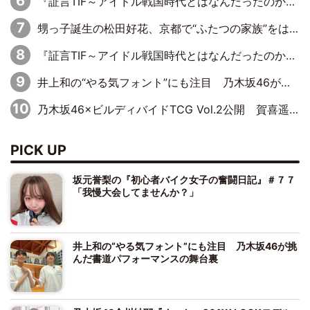
『証言TIF～アイドル戦国時代とはなんだったのか～』第11回：私立恵比寿中学・真山りか×安本彩花「TIFで10年ぶりのキョンシーメイクをしたら、場を完全に引かせてしまって。時代が変わったんだなって」
甥っ子誕生の松田好花、京都で“ふたつの家族”をはしご！ “母”黒谷友香に見送られ、“父”松岡昌宏とはハシゴ酒
『証言TIF～アイドル戦国時代とはなんだったのか～』第10回：さくら学院・武藤彩未×飯田らうら「正直、中3で辞めるというのを信じてなくて。そう言われてはいたけど、嘘でしょって」
井上和の“やる気フォント”にも注目 乃木坂46が挑んだ書道パフォーマンスの舞台裏
乃木坂46×ビルディバイドTCG Vol.2公開 賀喜遥香＆田村真佑が『京まふ』ステージに登壇
PICK UP
坂元誉梨の『初心者バイク女子の奮闘日記』＃７７
「我慢大会してませんか？」
井上和の“やる気フォント”にも注目 乃木坂46が挑
んだ書道パフォーマンスの舞台裏