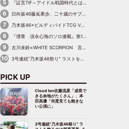
『証言TIF～アイドル戦国時代とはなんだったのか～』第10回：さくら学院・武藤彩未×飯田らうら「正直、中3で辞めるというのを信じてなくて。そう言われてはいたけど、嘘でしょって」
日向坂46藤嶌果歩、二十歳のサプライズバースデーに大喜び「頼られる先輩になれるように努力していきたい」
乃木坂46×ビルディバイドTCG Vol.2公開 賀喜遥香＆田村真佑が『京まふ』ステージに登壇
『僕青 須永心海のソロ連載』第18回：「バーゲンセールハンターみうな inしまむら」編
古川未鈴×WHITE SCORPION 言葉が背中を押した“それぞれの決意”
3号連続“乃木坂46祭り” ラストを飾るのは賀喜遥香…5年ぶりの登場に「5年分大人になった私を見ていただけたら」
PICK UP
Cloud ten佐藤流星「成長で
きる余地がたくさん」、本
田高優「何度見ても飽きな
い公演に」
3号連続“乃木坂46祭り” ラ