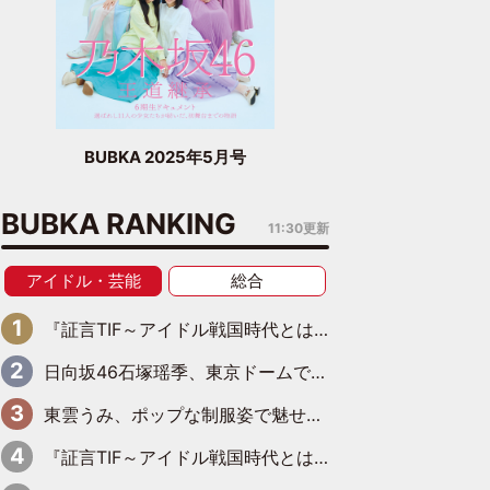
BUBKA 2025年5月号
BUBKA RANKING
11:30更新
アイドル・芸能
総合
『証言TIF～アイドル戦国時代とはなんだったのか～』第6回：でんぱ組.inc・古川未鈴×相沢梨紗「『ハロプロやりたかったな』って言ったら、夢眠ねむさんに『てめえはでんぱ組．incなんだよ！』って肩パンされて(笑)」
日向坂46石塚瑶季、東京ドームで“観戦バレ”！ ナイツ・塙も認めた「巨人に詳しすぎるアイドル」は元VENUSスクール生で杉内コーチ推し⁉
東雲うみ、ポップな制服姿で魅せる“東雲グリーン”の正体
『証言TIF～アイドル戦国時代とはなんだったのか～』第8回：Negicco・Nao☆×Megu×Kaede「東京からオファーが来たのと、梨の皮剥きとどっちが大事なんだって」