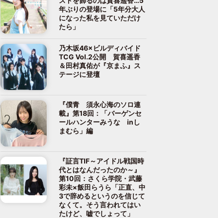
ストを飾るのは賀喜遥香…5
年ぶりの登場に「5年分大人
になった私を見ていただけ
たら」
乃木坂46×ビルディバイド
TCG Vol.2公開 賀喜遥香
＆田村真佑が『京まふ』ス
テージに登壇
『僕青 須永心海のソロ連
載』第18回：「バーゲンセ
ールハンターみうな inし
まむら」編
『証言TIF～アイドル戦国時
代とはなんだったのか～』
第10回：さくら学院・武藤
彩未×飯田らうら「正直、中
3で辞めるというのを信じて
なくて。そう言われてはい
たけど、嘘でしょって」