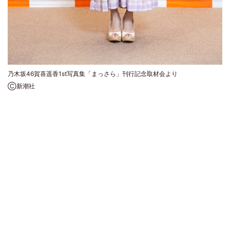
乃木坂46賀喜遥香1st写真集「まっさら」刊行記念取材会より
Ⓒ新潮社