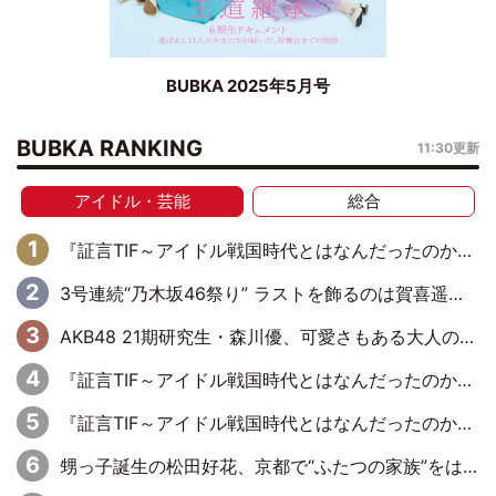
BUBKA 2025年5月号
BUBKA RANKING
11:30更新
アイドル・芸能
総合
『証言TIF～アイドル戦国時代とはなんだったのか～』第6回：でんぱ組.inc・古川未鈴×相沢梨紗「『ハロプロやりたかったな』って言ったら、夢眠ねむさんに『てめえはでんぱ組．incなんだよ！』って肩パンされて(笑)」
3号連続“乃木坂46祭り” ラストを飾るのは賀喜遥香…5年ぶりの登場に「5年分大人になった私を見ていただけたら」
AKB48 21期研究生・森川優、可愛さもある大人の女性に
『証言TIF～アイドル戦国時代とはなんだったのか～』第11回：私立恵比寿中学・真山りか×安本彩花「TIFで10年ぶりのキョンシーメイクをしたら、場を完全に引かせてしまって。時代が変わったんだなって」
『証言TIF～アイドル戦国時代とはなんだったのか～』第10回：さくら学院・武藤彩未×飯田らうら「正直、中3で辞めるというのを信じてなくて。そう言われてはいたけど、嘘でしょって」
甥っ子誕生の松田好花、京都で“ふたつの家族”をはしご！ “母”黒谷友香に見送られ、“父”松岡昌宏とはハシゴ酒