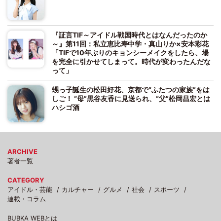
『証言TIF～アイドル戦国時代とはなんだったのか
～』第11回：私立恵比寿中学・真山りか×安本彩花
「TIFで10年ぶりのキョンシーメイクをしたら、場
を完全に引かせてしまって。時代が変わったんだな
って」
甥っ子誕生の松田好花、京都で“ふたつの家族”をは
しご！ “母”黒谷友香に見送られ、“父”松岡昌宏とは
ハシゴ酒
ARCHIVE
著者一覧
CATEGORY
アイドル・芸能
カルチャー
グルメ
社会
スポーツ
連載・コラム
BUBKA WEBとは