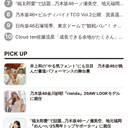
“福太郎愛”で話題…乃木坂46一ノ瀬美空、地元福岡『めんべい25周年トップサポーター』に就任
乃木坂46×ビルディバイドTCG Vol.2公開 賀喜遥香＆田村真佑が『京まふ』ステージに登壇
日向坂46石塚瑶季、東京ドームで“観戦バレ”！ ナイツ・塙も認めた「巨人に詳しすぎるアイドル」は元VENUSスクール生で杉内コーチ推し⁉
Cloud ten佐藤流星「成長できる余地がたくさん」、本田高優「何度見ても飽きない公演に」
PICK UP
井上和の“やる気フォント”にも注目 乃木坂46が挑
んだ書道パフォーマンスの舞台裏
乃木坂46金川紗耶『rienda』26AW LOOKモデル
に就任
“福太郎愛”で話題…乃木坂46一ノ瀬美空、地元福岡
『めんべい25周年トップサポーター』に就任