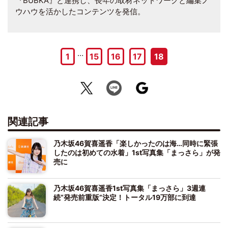
『BUBKA』と連携し、長年の取材ネットワークと編集ノ
ウハウを活かしたコンテンツを発信。
…
1
15
16
17
18
関連記事
乃木坂46賀喜遥香「楽しかったのは海…同時に緊張
したのは初めての水着」1st写真集「まっさら」が発
売に
乃木坂46賀喜遥香1st写真集「まっさら」3週連
続“発売前重版”決定！トータル19万部に到達