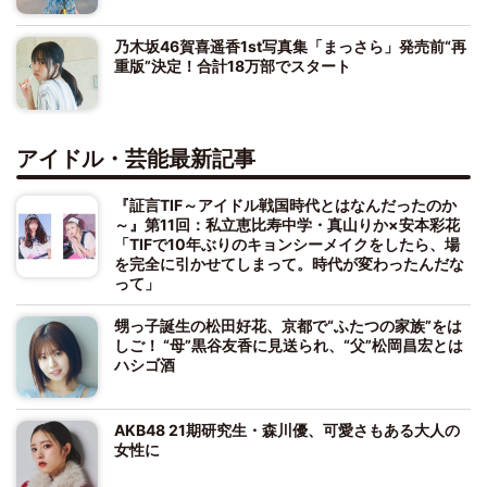
乃木坂46賀喜遥香1st写真集「まっさら」発売前“再
重版”決定！合計18万部でスタート
アイドル・芸能最新記事
『証言TIF～アイドル戦国時代とはなんだったのか
～』第11回：私立恵比寿中学・真山りか×安本彩花
「TIFで10年ぶりのキョンシーメイクをしたら、場
を完全に引かせてしまって。時代が変わったんだな
って」
甥っ子誕生の松田好花、京都で“ふたつの家族”をは
しご！ “母”黒谷友香に見送られ、“父”松岡昌宏とは
ハシゴ酒
AKB48 21期研究生・森川優、可愛さもある大人の
女性に