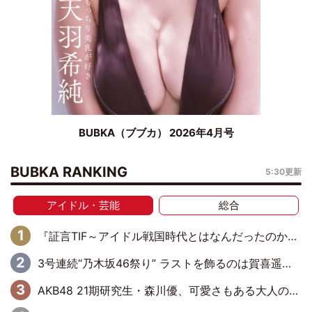
BUBKA（ブブカ） 2026年4月号
BUBKA RANKING
5:30更新
アイドル・芸能
総合
『証言TIF～アイドル戦国時代とはなんだったのか～』第6回：でんぱ組.inc・古川未鈴×相沢梨紗「『ハロプロやりたかったな』って言ったら、夢眠ねむさんに『てめえはでんぱ組．incなんだよ！』って肩パンされて(笑)」
3号連続“乃木坂46祭り” ラストを飾るのは賀喜遥香…5年ぶりの登場に「5年分大人になった私を見ていただけたら」
AKB48 21期研究生・森川優、可愛さもある大人の女性に