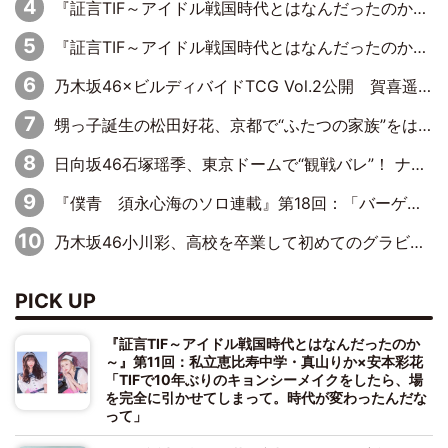
『証言TIF～アイドル戦国時代とはなんだったのか～』第11回：私立恵比寿中学・真山りか×安本彩花「TIFで10年ぶりのキョンシーメイクをしたら、場を完全に引かせてしまって。時代が変わったんだなって」
『証言TIF～アイドル戦国時代とはなんだったのか～』第10回：さくら学院・武藤彩未×飯田らうら「正直、中3で辞めるというのを信じてなくて。そう言われてはいたけど、嘘でしょって」
乃木坂46×ビルディバイドTCG Vol.2公開 賀喜遥香＆田村真佑が『京まふ』ステージに登壇
甥っ子誕生の松田好花、京都で“ふたつの家族”をはしご！ “母”黒谷友香に見送られ、“父”松岡昌宏とはハシゴ酒
日向坂46石塚瑶季、東京ドームで“観戦バレ”！ ナイツ・塙も認めた「巨人に詳しすぎるアイドル」は元VENUSスクール生で杉内コーチ推し⁉
『僕青 須永心海のソロ連載』第18回：「バーゲンセールハンターみうな inしまむら」編
乃木坂46小川彩、高校を卒業して初めてのグラビア「大人になった感じがしました(笑)」
PICK UP
『証言TIF～アイドル戦国時代とはなんだったのか
～』第11回：私立恵比寿中学・真山りか×安本彩花
「TIFで10年ぶりのキョンシーメイクをしたら、場
を完全に引かせてしまって。時代が変わったんだな
って」