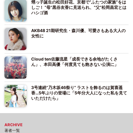
甥っ子誕生の松田好花、京都で“ふたつの家族”をは
しご！ “母”黒谷友香に見送られ、“父”松岡昌宏とは
ハシゴ酒
AKB48 21期研究生・森川優、可愛さもある大人の
女性に
Cloud ten佐藤流星「成長できる余地がたくさ
ん」、本田高優「何度見ても飽きない公演に」
3号連続“乃木坂46祭り” ラストを飾るのは賀喜遥
香…5年ぶりの登場に「5年分大人になった私を見て
いただけたら」
ARCHIVE
著者一覧