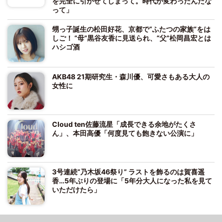
を完全に引かせてしまって。時代が変わったんだな
って」
甥っ子誕生の松田好花、京都で“ふたつの家族”をは
しご！ “母”黒谷友香に見送られ、“父”松岡昌宏とは
ハシゴ酒
AKB48 21期研究生・森川優、可愛さもある大人の
女性に
Cloud ten佐藤流星「成長できる余地がたくさ
ん」、本田高優「何度見ても飽きない公演に」
3号連続“乃木坂46祭り” ラストを飾るのは賀喜遥
香…5年ぶりの登場に「5年分大人になった私を見て
いただけたら」