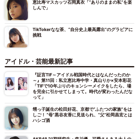
恵比寿マスカッツ石岡真衣「“ありのままの私”を楽
しんで」
TikTokerなな茶、“自分史上最高露出”のグラビアに
挑戦
アイドル・芸能最新記事
『証言TIF～アイドル戦国時代とはなんだったのか
～』第11回：私立恵比寿中学・真山りか×安本彩花
「TIFで10年ぶりのキョンシーメイクをしたら、場
を完全に引かせてしまって。時代が変わったんだな
って」
甥っ子誕生の松田好花、京都で“ふたつの家族”をは
しご！ “母”黒谷友香に見送られ、“父”松岡昌宏とは
ハシゴ酒
AKB48 21期研究生・森川優、可愛さもある大人の