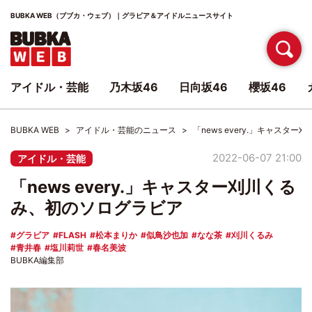
BUBKA WEB（ブブカ・ウェブ）｜グラビア＆アイドルニュースサイト
アイドル・芸能
乃木坂46
日向坂46
櫻坂46
BUBKA WEB
アイドル・芸能のニュース
「news every.」キャスタ
2022-06-07 21:00
アイドル・芸能
「news every.」キャスター刈川くる
み、初のソログラビア
グラビア
FLASH
松本まりか
似鳥沙也加
なな茶
刈川くるみ
青井春
塩川莉世
春名美波
BUBKA編集部