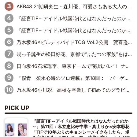
AKB48 21期研究生・森川優、可愛さもある大人の女性に
『証言TIF～アイドル戦国時代とはなんだったのか～』第11回：私立恵比寿中学・真山りか×安本彩花「TIFで10年ぶりのキョンシーメイクをしたら、場を完全に引かせてしまって。時代が変わったんだなって」
『証言TIF～アイドル戦国時代とはなんだったのか～』第10回：さくら学院・武藤彩未×飯田らうら「正直、中3で辞めるというのを信じてなくて。そう言われてはいたけど、嘘でしょって」
乃木坂46×ビルディバイドTCG Vol.2公開 賀喜遥香＆田村真佑が『京まふ』ステージに登壇
甥っ子誕生の松田好花、京都で“ふたつの家族”をはしご！ “母”黒谷友香に見送られ、“父”松岡昌宏とはハシゴ酒
日向坂46石塚瑶季、東京ドームで“観戦バレ”！ ナイツ・塙も認めた「巨人に詳しすぎるアイドル」は元VENUSスクール生で杉内コーチ推し⁉
『僕青 須永心海のソロ連載』第18回：「バーゲンセールハンターみうな inしまむら」編
乃木坂46小川彩、高校を卒業して初めてのグラビア「大人になった感じがしました(笑)」
PICK UP
『証言TIF～アイドル戦国時代とはなんだったのか
～』第11回：私立恵比寿中学・真山りか×安本彩花
「TIFで10年ぶりのキョンシーメイクをしたら、場