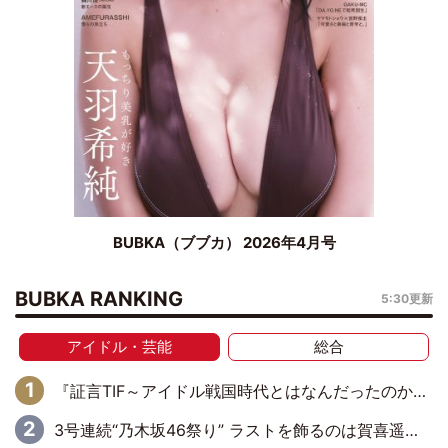
BUBKA（ブブカ） 2026年4月号
BUBKA RANKING
5:30更新
アイドル・芸能
総合
『証言TIF～アイドル戦国時代とはなんだったのか～』第6回：でんぱ組.inc・古川未鈴×相沢梨紗「『ハロプロやりたかったな』って言ったら、夢眠ねむさんに『てめえはでんぱ組．incなんだよ！』って肩パンされて(笑)」
3号連続“乃木坂46祭り” ラストを飾るのは賀喜遥香…5年ぶりの登場に「5年分大人になった私を見ていただけたら」