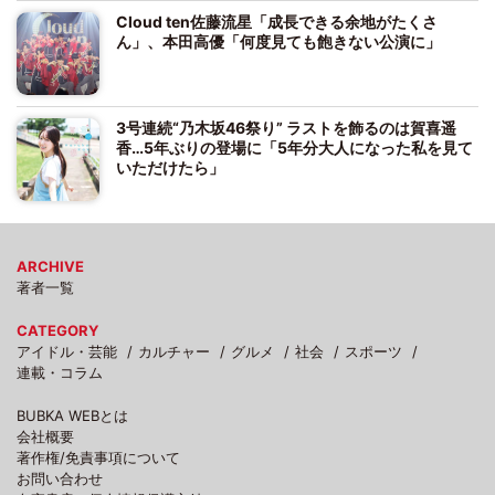
Cloud ten佐藤流星「成長できる余地がたくさ
ん」、本田高優「何度見ても飽きない公演に」
3号連続“乃木坂46祭り” ラストを飾るのは賀喜遥
香…5年ぶりの登場に「5年分大人になった私を見て
いただけたら」
ARCHIVE
著者一覧
CATEGORY
アイドル・芸能
カルチャー
グルメ
社会
スポーツ
連載・コラム
BUBKA WEBとは
会社概要
著作権/免責事項について
お問い合わせ