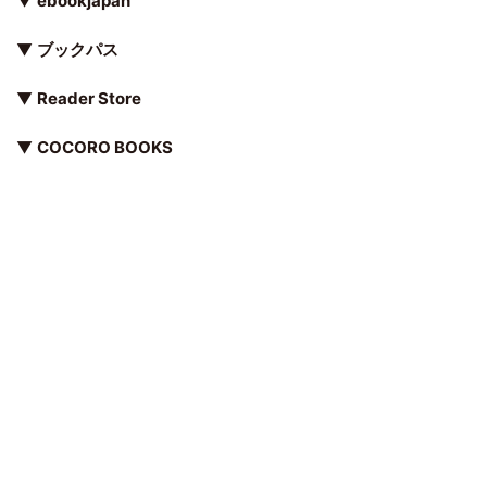
▼
ebookjapan
▼
ブックパス
▼
Reader Store
▼
COCORO BOOKS