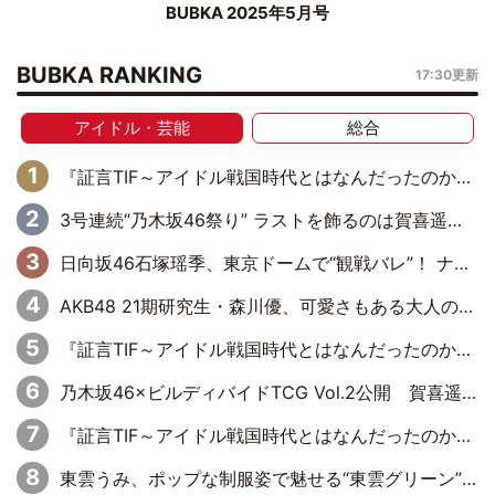
BUBKA 2025年5月号
BUBKA RANKING
17:30更新
アイドル・芸能
総合
『証言TIF～アイドル戦国時代とはなんだったのか～』第6回：でんぱ組.inc・古川未鈴×相沢梨紗「『ハロプロやりたかったな』って言ったら、夢眠ねむさんに『てめえはでんぱ組．incなんだよ！』って肩パンされて(笑)」
3号連続“乃木坂46祭り” ラストを飾るのは賀喜遥香…5年ぶりの登場に「5年分大人になった私を見ていただけたら」
日向坂46石塚瑶季、東京ドームで“観戦バレ”！ ナイツ・塙も認めた「巨人に詳しすぎるアイドル」は元VENUSスクール生で杉内コーチ推し⁉
AKB48 21期研究生・森川優、可愛さもある大人の女性に
『証言TIF～アイドル戦国時代とはなんだったのか～』第10回：さくら学院・武藤彩未×飯田らうら「正直、中3で辞めるというのを信じてなくて。そう言われてはいたけど、嘘でしょって」
乃木坂46×ビルディバイドTCG Vol.2公開 賀喜遥香＆田村真佑が『京まふ』ステージに登壇
『証言TIF～アイドル戦国時代とはなんだったのか～』第8回：Negicco・Nao☆×Megu×Kaede「東京からオファーが来たのと、梨の皮剥きとどっちが大事なんだって」
東雲うみ、ポップな制服姿で魅せる“東雲グリーン”の正体