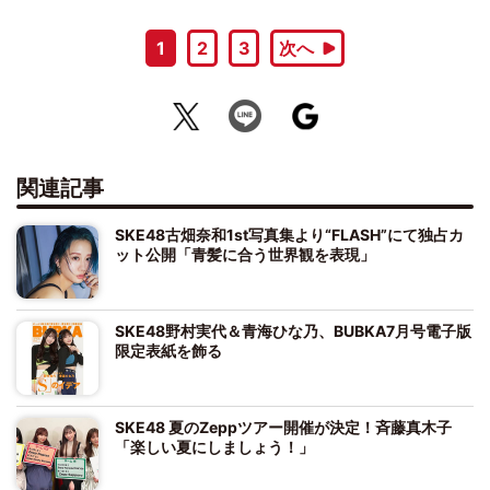
1
2
3
次へ
関連記事
SKE48古畑奈和1st写真集より“FLASH”にて独占カ
ット公開「青髪に合う世界観を表現」
SKE48野村実代＆青海ひな乃、BUBKA7月号電子版
限定表紙を飾る
SKE48 夏のZeppツアー開催が決定！斉藤真木子
「楽しい夏にしましょう！」