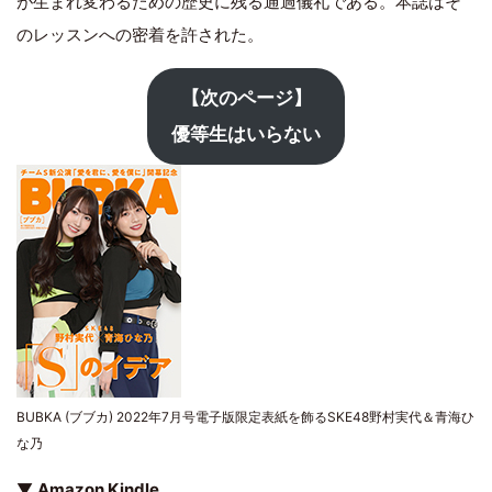
が生まれ変わるための歴史に残る通過儀礼である。本誌はそ
のレッスンへの密着を許された。
【次のページ】
優等生はいらない
BUBKA (ブブカ) 2022年7月号電子版限定表紙を飾るSKE48野村実代＆青海ひ
な乃
▼
Amazon Kindle