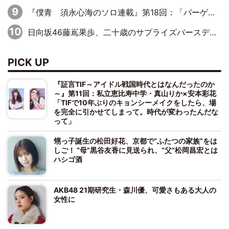
『僕青 須永心海のソロ連載』第18回：「バーゲンセールハンターみうな inしまむら」編
日向坂46藤嶌果歩、二十歳のサプライズバースデーに大喜び「頼られる先輩になれるように努力していきたい」
PICK UP
『証言TIF～アイドル戦国時代とはなんだったのか
～』第11回：私立恵比寿中学・真山りか×安本彩花
「TIFで10年ぶりのキョンシーメイクをしたら、場
を完全に引かせてしまって。時代が変わったんだな
って」
甥っ子誕生の松田好花、京都で“ふたつの家族”をは
しご！ “母”黒谷友香に見送られ、“父”松岡昌宏とは
ハシゴ酒
AKB48 21期研究生・森川優、可愛さもある大人の
女性に