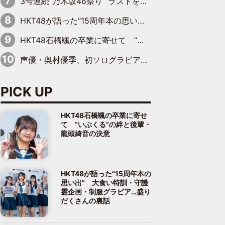
3号連続“乃木坂46祭り” ラストを飾るのは賀喜遥香…5年ぶりの登場に「5年分大人になった私を見ていただけたら」
HKT48が語った“15周年本の思い出” 大食い特訓・守護霊企画・制服グラビア…盛りだくさんの裏話
HKT48石橋颯の卒業に寄せて “いぶくる”の絆と後輩・龍頭綺音の決意
声優・奥村優季、初ソログラビアで初ソロ表紙を飾る！ 初めて見せる表情や、声優を志したきっかけなどを語った必読のインタビューを掲載
PICK UP
HKT48石橋颯の卒業に寄せ
て “いぶくる”の絆と後輩・
龍頭綺音の決意
HKT48が語った“15周年本の
思い出” 大食い特訓・守護
霊企画・制服グラビア…盛り
だくさんの裏話