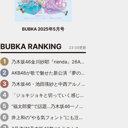
BUBKA 2025年5月号
BUBKA RANKING
23:30更新
乃木坂46金川紗耶『rienda』26AW LOOKモデルに就任
AKB48が歌で魅せた新公演『夢のポップスター』 初日から全身全霊のステージ
乃木坂46・池田瑛紗と中西アルノが「真冬のかき氷」騒動で火花散らす！ 因縁の裏にあるのは、逆境をともに“凌”ぐ似た者同士の絆
「ジョキジョキと切っていく感じ」STU48中村舞、新しい挑戦は自らの手で
“福太郎愛”で話題…乃木坂46一ノ瀬美空、地元福岡『めんべい25周年トップサポーター』に就任
井上和の“やる気フォント”にも注目 乃木坂46が挑んだ書道パフォーマンスの舞台裏