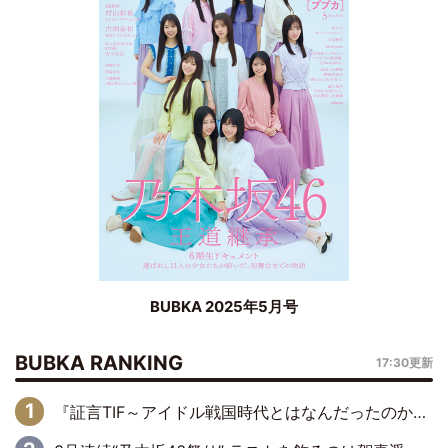
BUBKA 2025年5月号
BUBKA RANKING
17:30更新
『証言TIF～アイドル戦国時代とはなんだったのか～』第6回：でんぱ組.inc・古川未鈴×相沢梨紗「『ハロプロやりたかったな』って言ったら、夢眠ねむさんに『てめえはでんぱ組．incなんだよ！』って肩パンされて(笑)」