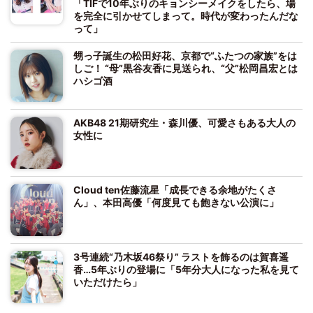
「TIFで10年ぶりのキョンシーメイクをしたら、場
を完全に引かせてしまって。時代が変わったんだな
って」
甥っ子誕生の松田好花、京都で“ふたつの家族”をは
しご！ “母”黒谷友香に見送られ、“父”松岡昌宏とは
ハシゴ酒
AKB48 21期研究生・森川優、可愛さもある大人の
女性に
Cloud ten佐藤流星「成長できる余地がたくさ
ん」、本田高優「何度見ても飽きない公演に」
3号連続“乃木坂46祭り” ラストを飾るのは賀喜遥
香…5年ぶりの登場に「5年分大人になった私を見て
いただけたら」