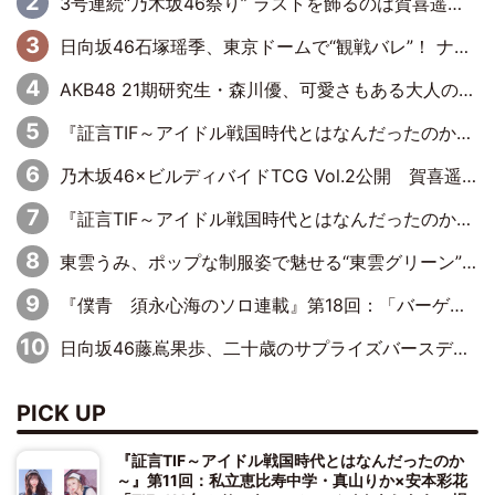
3号連続“乃木坂46祭り” ラストを飾るのは賀喜遥香…5年ぶりの登場に「5年分大人になった私を見ていただけたら」
日向坂46石塚瑶季、東京ドームで“観戦バレ”！ ナイツ・塙も認めた「巨人に詳しすぎるアイドル」は元VENUSスクール生で杉内コーチ推し⁉
AKB48 21期研究生・森川優、可愛さもある大人の女性に
『証言TIF～アイドル戦国時代とはなんだったのか～』第10回：さくら学院・武藤彩未×飯田らうら「正直、中3で辞めるというのを信じてなくて。そう言われてはいたけど、嘘でしょって」
乃木坂46×ビルディバイドTCG Vol.2公開 賀喜遥香＆田村真佑が『京まふ』ステージに登壇
『証言TIF～アイドル戦国時代とはなんだったのか～』第8回：Negicco・Nao☆×Megu×Kaede「東京からオファーが来たのと、梨の皮剥きとどっちが大事なんだって」
東雲うみ、ポップな制服姿で魅せる“東雲グリーン”の正体
『僕青 須永心海のソロ連載』第18回：「バーゲンセールハンターみうな inしまむら」編
日向坂46藤嶌果歩、二十歳のサプライズバースデーに大喜び「頼られる先輩になれるように努力していきたい」
PICK UP
『証言TIF～アイドル戦国時代とはなんだったのか
～』第11回：私立恵比寿中学・真山りか×安本彩花