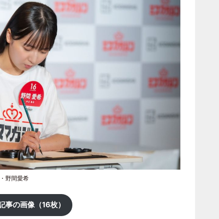
6・野間愛希
記事の画像（16枚）