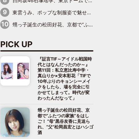
日向坂46石塚瑶季、東京ドームで“観戦バレ”！ ナイツ・塙も認めた「巨人に詳しすぎるアイドル」は元VENUSスクール生で杉内コーチ推し⁉
東雲うみ、ポップな制服姿で魅せる“東雲グリーン”の正体
甥っ子誕生の松田好花、京都で“ふたつの家族”をはしご！ “母”黒谷友香に見送られ、“父”松岡昌宏とはハシゴ酒
PICK UP
『証言TIF～アイドル戦国時
代とはなんだったのか～』
第11回：私立恵比寿中学・
真山りか×安本彩花「TIFで
10年ぶりのキョンシーメイ
クをしたら、場を完全に引
かせてしまって。時代が変
わったんだなって」
甥っ子誕生の松田好花、京
都で“ふたつの家族”をはし
ご！ “母”黒谷友香に見送ら
れ、“父”松岡昌宏とはハシゴ
酒