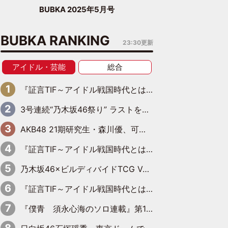
BUBKA 2025年5月号
BUBKA RANKING
23:30更新
アイドル・芸能
総合
『証言TIF～アイドル戦国時代とはなんだったのか～』第6回：でんぱ組.inc・古川未鈴×相沢梨紗「『ハロプロやりたかったな』って言ったら、夢眠ねむさんに『てめえはでんぱ組．incなんだよ！』って肩パンされて(笑)」
3号連続“乃木坂46祭り” ラストを飾るのは賀喜遥香…5年ぶりの登場に「5年分大人になった私を見ていただけたら」
AKB48 21期研究生・森川優、可愛さもある大人の女性に
『証言TIF～アイドル戦国時代とはなんだったのか～』第10回：さくら学院・武藤彩未×飯田らうら「正直、中3で辞めるというのを信じてなくて。そう言われてはいたけど、嘘でしょって」
乃木坂46×ビルディバイドTCG Vol.2公開 賀喜遥香＆田村真佑が『京まふ』ステージに登壇
『証言TIF～アイドル戦国時代とはなんだったのか～』第11回：私立恵比寿中学・真山りか×安本彩花「TIFで10年ぶりのキョンシーメイクをしたら、場を完全に引かせてしまって。時代が変わったんだなって」
『僕青 須永心海のソロ連載』第18回：「バーゲンセールハンターみうな inしまむら」編