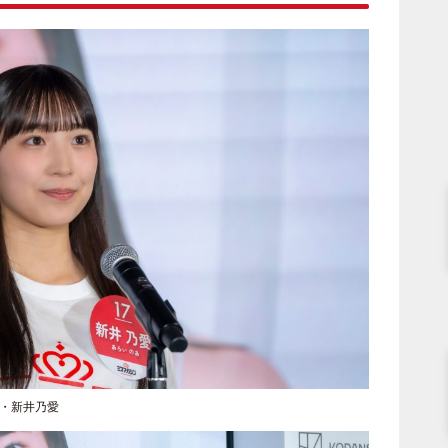
7・新井乃愛