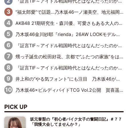
『証言TIF～アイドル戦国時代とはなんだったのか～』第6回：でんぱ組.inc・古川未鈴×相沢梨紗「『ハロプロやりたかったな』って言ったら、夢眠ねむさんに『てめえはでんぱ組．incなんだよ！』って肩パンされて(笑)」
“福太郎愛”で話題…乃木坂46一ノ瀬美空、地元福岡『めんべい25周年トップサポーター』に就任
AKB48 21期研究生・森川優、可愛さもある大人の女性に
乃木坂46金川紗耶『rienda』26AW LOOKモデルに就任
『証言TIF～アイドル戦国時代とはなんだったのか～』第11回：私立恵比寿中学・真山りか×安本彩花「TIFで10年ぶりのキョンシーメイクをしたら、場を完全に引かせてしまって。時代が変わったんだなって」
甥っ子誕生の松田好花、京都で“ふたつの家族”をはしご！ “母”黒谷友香に見送られ、“父”松岡昌宏とはハシゴ酒
『証言TIF～アイドル戦国時代とはなんだったのか～』第10回：さくら学院・武藤彩未×飯田らうら「正直、中3で辞めるというのを信じてなくて。そう言われてはいたけど、嘘でしょって」
井上和の“やる気フォント”にも注目 乃木坂46が挑んだ書道パフォーマンスの舞台裏
乃木坂46×ビルディバイドTCG Vol.2公開 賀喜遥香＆田村真佑が『京まふ』ステージに登壇
PICK UP
坂元誉梨の『初心者バイク女子の奮闘日記』＃７７
「我慢大会してませんか？」