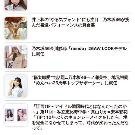
井上和の“やる気フォント”にも注目 乃木坂46が挑
んだ書道パフォーマンスの舞台裏
乃木坂46金川紗耶『rienda』26AW LOOKモデル
に就任
“福太郎愛”で話題…乃木坂46一ノ瀬美空、地元福岡
『めんべい25周年トップサポーター』に就任
『証言TIF～アイドル戦国時代とはなんだったのか
～』第11回：私立恵比寿中学・真山りか×安本彩花
「TIFで10年ぶりのキョンシーメイクをしたら、場
を完全に引かせてしまって。時代が変わったんだな
って」